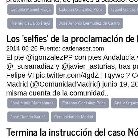
Escuela Manuel Fraga
Esteban González Pons
Isabel García T
Premio Oswaldo Payá
José Antonio Bermúdez de Castro
Los 'selfies' de la proclamación de 
2014-06-26 Fuente: cadenaser.com
El pte @igonzalezPP con ptes Andalucía y
@_susanadiaz y @javier_asturias, tras 
Felipe VI pic.twitter.com/4gdZTTqywc ? 
Madrid (@ComunidadMadrid) junio 19, 20
misma cuenta de la comunidad..
José María Manzanares
Esteban González Pons
Ana Vázquez
José Ramón Bauzá
Comunidad de Madrid
Termina la instrucción del caso Nó