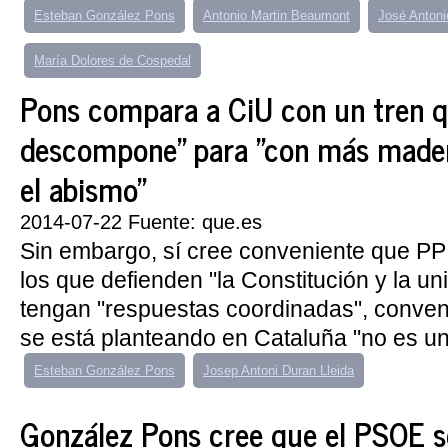
Esteban González Pons
Antonio Martin Beaumont
José Antoni
María Dolores de Cospedal
Pons compara a CiU con un tren q
descompone" para "con más madera
el abismo"
2014-07-22 Fuente: que.es
Sin embargo, sí cree conveniente que PP
los que defienden "la Constitución y la u
tengan "respuestas coordinadas", conven
se está planteando en Cataluña "no es un
Esteban González Pons
Josep Antoni Duran Lleida
González Pons cree que el PSOE se