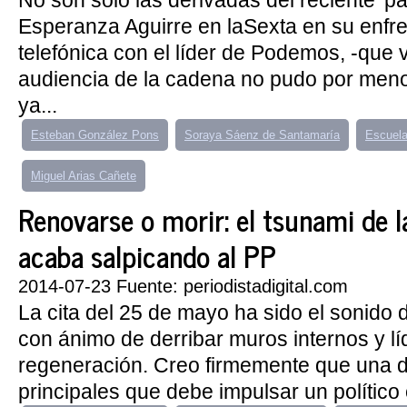
No son solo las derivadas del reciente 'pa
Esperanza Aguirre en laSexta en su enfre
telefónica con el líder de Podemos, -que vi
audiencia de la cadena no pudo por meno
ya...
Esteban González Pons
Soraya Sáenz de Santamaría
Escuela
Miguel Arias Cañete
Renovarse o morir: el tsunami de l
acaba salpicando al PP
2014-07-23 Fuente: periodistadigital.com
La cita del 25 de mayo ha sido el sonido
con ánimo de derribar muros internos y líd
regeneración. Creo firmemente que una 
principales que debe impulsar un político c