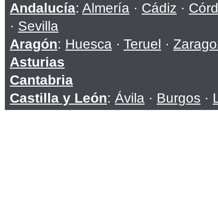
Andalucía
:
Almería
·
Cádiz
·
Cór
·
Sevilla
Aragón
:
Huesca
·
Teruel
·
Zarago
Asturias
Cantabria
Castilla y León
:
Ávila
·
Burgos
·
Soria
·
Valladolid
·
Zamora
Castilla-La Mancha
:
Albacete
·
C
Toledo
Cataluña
:
Barcelona
·
Girona
·
Ll
Ceuta
Comunidad Valenciana
:
Alicante