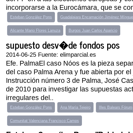
incorporarse a la Eurocámara, que se const
Esteban González Pons
Guadalajara Encarnación Jiménez Míngu
Alicante Mario Flores Lanuza
Burgos Juan Carlos Aparicio
supuesto desv�de fondos pos
2014-06-25 Fuente: elimparcial.es
Efe. PalmaEl caso Nóos es la pieza sep
del caso Palma Arena y fue abierta por el
Instrucción número 3 de Palma, José Castr
de 2010 para investigar las supuestas ac
irregulares del..
Esteban González Pons
Ana María Tejeiro
Illes Balears Fórum
Comunitat Valenciana Francisco Camps