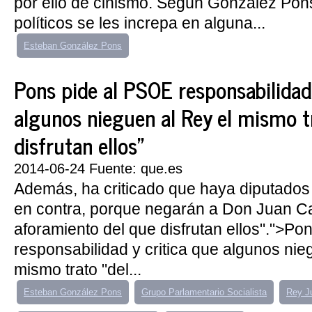
por ello de cinismo. Según González Pons
políticos se les increpa en alguna...
Esteban González Pons
Pons pide al PSOE responsabilidad 
algunos nieguen al Rey el mismo t
disfrutan ellos"
2014-06-24 Fuente: que.es
Además, ha criticado que haya diputados
en contra, porque negarán a Don Juan Ca
aforamiento del que disfrutan ellos".">Po
responsabilidad y critica que algunos nie
mismo trato "del...
Esteban González Pons
Grupo Parlamentario Socialista
Rey J