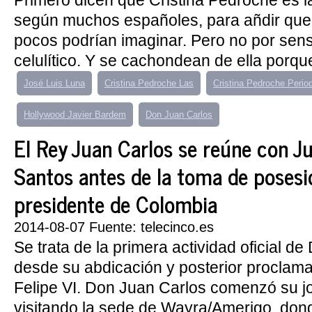
Primero dicen que Cristina Pedroche es 
según muchos españoles, para añdir que 
pocos podrían imaginar. Pero no por sensu
celulítico. Y se cachondean de ella porque
José Luis Luna
Cristina Pedroche Las
Cristina Pedroche Period
Hollywood Javier Bardem
Don Juan Carlos
El Rey Juan Carlos se reúne con J
Santos antes de la toma de posesi
presidente de Colombia
2014-08-07 Fuente: telecinco.es
Se trata de la primera actividad oficial d
desde su abdicación y posterior proclamac
Felipe VI. Don Juan Carlos comenzó su j
visitando la sede de Wayra/Amerigo, dond