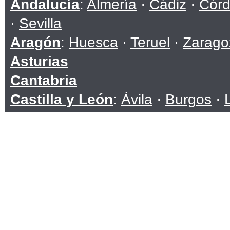
Andalucía
:
Almería
·
Cádiz
·
Cór
·
Sevilla
Aragón
:
Huesca
·
Teruel
·
Zarago
Asturias
Cantabria
Castilla y León
:
Ávila
·
Burgos
·
Soria
·
Valladolid
·
Zamora
Castilla-La Mancha
:
Albacete
·
C
Toledo
Cataluña
:
Barcelona
·
Girona
·
Ll
Ceuta
Comunidad Valenciana
:
Alicante