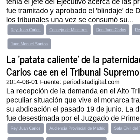
tenía el jefe del Ejecutivo acerca de las p
fue tramitado y aprobado el 'blindaje' de
los tribunales una vez se consumó su...
Rey Juan Carlos
Consejo de Ministros
Don Juan Carlos
Re
Juan Manuel Santos
La 'patata caliente' de la paternid
Carlos cae en el Tribunal Supremo
2014-08-01 Fuente: periodistadigital.com
La recepción de la demanda en el Alto Tri
peculiar situación que vive el monarca tr
su abdicación el pasado 19 de junio. La
fue desestimada por el Juzgado de Primer
Rey Juan Carlos
Audiencia Provincial de Madrid
Sala Civil del