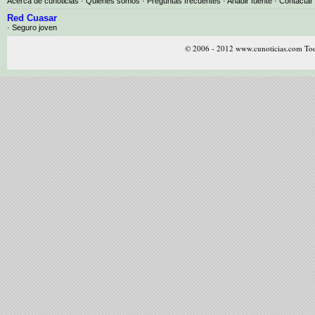
Acerca de cunoticias
·
Quiénes somos
·
Preguntas frecuentes
·
Añadir fuente
·
Contactar
Red Cuasar
· Seguro joven
© 2006 - 2012 www.cunoticias.com Tod