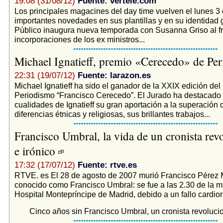
19:08 (31/08/12)
Fuente: vertele.com
Los principales magacines del day time vuelven el lunes 3
importantes novedades en sus plantillas y en su identidad 
Público inaugura nueva temporada con Susanna Griso al fre
incorporaciones de los ex ministros...
Michael Ignatieff, premio «Cerecedo» de Pe
22:31 (19/07/12)
Fuente: larazon.es
Michael Ignatieff ha sido el ganador de la XXIX edición de
Periodismo “Francisco Cerecedo”. El Jurado ha destacado 
cualidades de Ignatieff su gran aportación a la superación 
diferencias étnicas y religiosas, sus brillantes trabajos...
Francisco Umbral, la vida de un cronista rev
e irónico
17:32 (17/07/12)
Fuente: rtve.es
RTVE. es El 28 de agosto de 2007 murió Francisco Pérez 
conocido como Francisco Umbral: se fue a las 2.30 de la 
Hospital Montepríncipe de Madrid, debido a un fallo cardiorr
Cinco años sin Francisco Umbral, un cronista revolucio