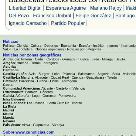
|
|
|
Libertad Digital
Esperanza Aguirre
Mariano Rajoy
Iñak
|
|
|
Del Pozo
Francisco Umbral
Felipe González
Santiago 
|
|
Ignacio Camacho
Partido Popular
Noticias
Política
·
Ciencia
·
Cultura
·
Deportes
·
Economía
·
España
·
Insólito
·
Internet
·
Internacio
Salud
·
La coctelera
·
Noticias especiales
·
Noticias por categorías
·
Noticias por zonas geográficas
Andalucía
:
Almería
·
Cádiz
·
Córdoba
·
Granada
·
Huelva
·
Jaén
·
Málaga
·
Sevilla
Aragón
:
Huesca
·
Teruel
·
Zaragoza
Asturias
Cantabria
Castilla y León
:
Ávila
·
Burgos
·
León
·
Palencia
·
Salamanca
·
Segovia
·
Soria
·
Valladoli
Castilla-La Mancha
:
Albacete
·
Ciudad Real
·
Cuenca
·
Guadalajara
·
Toledo
Cataluña
:
Barcelona
·
Girona
·
Lleida
·
Tarragona
Ceuta
Comunidad Valenciana
:
Alicante
·
Castellón
·
Valencia
Extremadura
:
Badajoz
·
Cáceres
Galicia
:
A Coruña
·
Lugo
·
Ourense
·
Pontevedra
Islas Baleares
Islas Canarias
:
Las Palmas
·
Santa Cruz De Tenerife
La Rioja
Madrid
Melilla
Murcia
Navarra
País Vasco
:
Álava
·
Guipuzcoa
·
Vizcaya
Sobre www.cunoticias.com