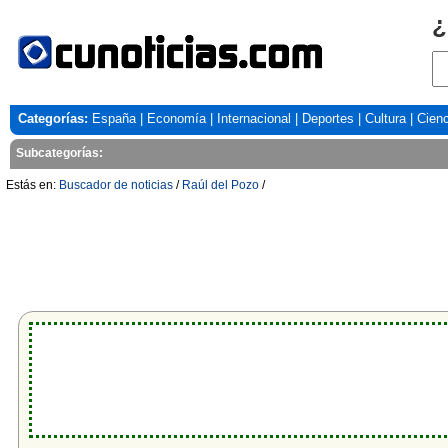
¿
Categorías:
España
|
Economía
|
Internacional
|
Deportes
|
Cultura
|
Cienc
Subcategorías:
Estás en:
Buscador de noticias
/
Raúl del Pozo
/