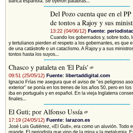
banca española. Se oyeron palabras...
Del Pozo cuenta que en el PP y
de tontos a Rajoy y sus minis
13:22 (04/06/12)
Fuente: periodista
Cuando los gobernados y, sobre todo, 
y tertulianos pierden el respeto a los gobernantes, es que
de una catástrofe o un cataclismo. A Rajoy y a sus ministro
tontos hasta los suyos...
Chasco y pataleta en 'El País'
09:51 (25/05/12)
Fuente: libertaddigital.com
Ignacio Frías me asegura que el aviso de "es peligroso as
exterior" se ponía en los trenes de los años 50, pero en lo
iba en portugués y en español. En la vieja Inglaterra cons
finales...
El Guti; por Alfonso Ussía
17:19 (24/05/12)
Fuente: larazon.es
José Luis Gutiérrez, «El Guti», era como un aluvión. Todo e
grande. El periodista que vino de la mina y la metalurgia. E