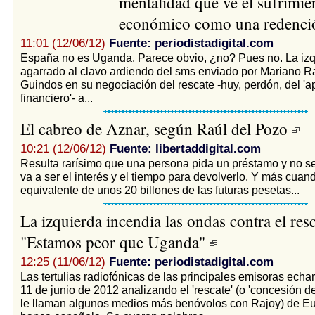
mentalidad que ve el sufrimie
económico como una redenc
11:01 (12/06/12)
Fuente: periodistadigital.com
España no es Uganda. Parece obvio, ¿no? Pues no. La izq
agarrado al clavo ardiendo del sms enviado por Mariano Ra
Guindos en su negociación del rescate -huy, perdón, del '
financiero'- a...
El cabreo de Aznar, según Raúl del Pozo
10:21 (12/06/12)
Fuente: libertaddigital.com
Resulta rarísimo que una persona pida un préstamo y no se
va a ser el interés y el tiempo para devolverlo. Y más cuand
equivalente de unos 20 billones de las futuras pesetas...
La izquierda incendia las ondas contra el resc
"Estamos peor que Uganda"
12:25 (11/06/12)
Fuente: periodistadigital.com
Las tertulias radiofónicas de las principales emisoras ech
11 de junio de 2012 analizando el 'rescate' (o 'concesión de
le llaman algunos medios más benóvolos con Rajoy) de Eu