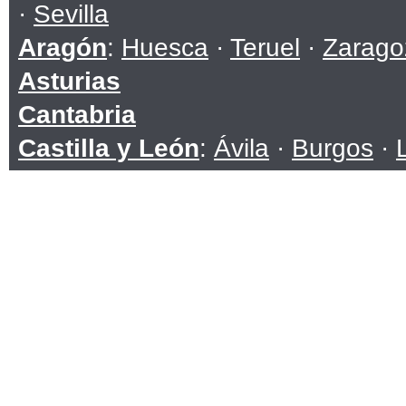
·
Sevilla
Aragón
:
Huesca
·
Teruel
·
Zarago
Asturias
Cantabria
Castilla y León
:
Ávila
·
Burgos
·
Soria
·
Valladolid
·
Zamora
Castilla-La Mancha
:
Albacete
·
C
Toledo
Cataluña
:
Barcelona
·
Girona
·
Ll
Ceuta
Comunidad Valenciana
:
Alicante
Extremadura
:
Badajoz
·
Cáceres