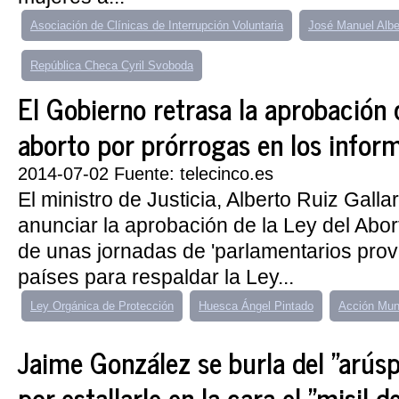
Asociación de Clínicas de Interrupción Voluntaria
José Manuel Alb
República Checa Cyril Svoboda
El Gobierno retrasa la aprobación d
aborto por prórrogas en los infor
2014-07-02 Fuente: telecinco.es
El ministro de Justicia, Alberto Ruiz Galla
anunciar la aprobación de la Ley del Abor
de unas jornadas de 'parlamentarios prov
países para respaldar la Ley...
Ley Orgánica de Protección
Huesca Ángel Pintado
Acción Mun
Jaime González se burla del "arúsp
por estallarle en la cara el "misil d