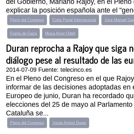
del Gobierno, Mariano Rajoy, en el Pleno
explicar la posición española ante el "geno
Pleno del Congreso
Corte Penal Internacional
José Manuel Gar
Franja de Gaza
Musa Amer Odeh
Duran reprocha a Rajoy que siga 
diálogo pese al resultado de las e
2014-07-09 Fuente: telecinco.es
En el Pleno del Congreso en el que Raj
informar de las decisiones adoptadas en 
Europeo de junio, Duran ha recordado qu
elecciones del 25 de mayo al Parlament
Cataluña se...
Pleno del Congreso
Josep Antoni Duran