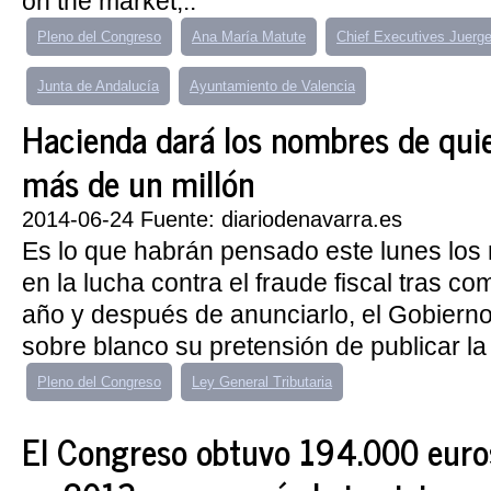
on the market,..
Pleno del Congreso
Ana María Matute
Chief Executives Juerg
Junta de Andalucía
Ayuntamiento de Valencia
Hacienda dará los nombres de qui
más de un millón
2014-06-24 Fuente: diariodenavarra.es
Es lo que habrán pensado este lunes los
en la lucha contra el fraude fiscal tras c
año y después de anunciarlo, el Gobiern
sobre blanco su pretensión de publicar la l
Pleno del Congreso
Ley General Tributaria
El Congreso obtuvo 194.000 euro