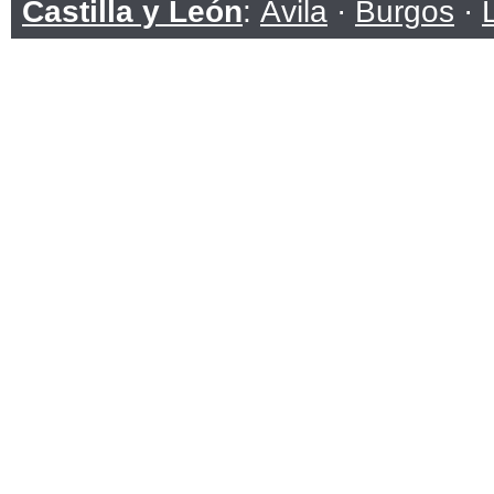
Castilla y León
:
Ávila
·
Burgos
·
Soria
·
Valladolid
·
Zamora
Castilla-La Mancha
:
Albacete
·
C
Toledo
Cataluña
:
Barcelona
·
Girona
·
Ll
Ceuta
Comunidad Valenciana
:
Alicante
Extremadura
:
Badajoz
·
Cáceres
Galicia
:
A Coruña
·
Lugo
·
Ouren
Islas Baleares
Islas Canarias
:
Las Palmas
·
San
La Rioja