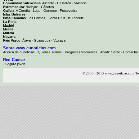
Comunidad Valenciana
:
Alicante
·
Castellón
·
Valencia
Extremadura
:
Badajoz
·
Cáceres
Galicia
:
A Coruña
·
Lugo
·
Ourense
·
Pontevedra
Islas Baleares
Islas Canarias
:
Las Palmas
·
Santa Cruz De Tenerife
La Rioja
Madrid
Melilla
Murcia
Navarra
País Vasco
:
Álava
·
Guipuzcoa
·
Vizcaya
Sobre www.cunoticias.com
Acerca de cunoticias
·
Quiénes somos
·
Preguntas frecuentes
·
Añadir fuente
·
Contactar
Red Cuasar
· Seguro joven
© 2006 - 2013 www.cunoticias.com Tod