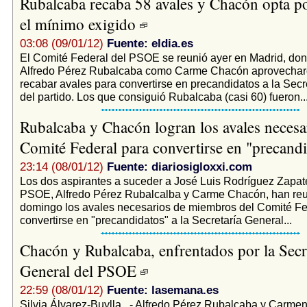
Rubalcaba recaba 58 avales y Chacón opta po
el mínimo exigido
03:08 (09/01/12)
Fuente: eldia.es
El Comité Federal del PSOE se reunió ayer en Madrid, don
Alfredo Pérez Rubalcaba como Carme Chacón aprovechar
recabar avales para convertirse en precandidatos a la Secr
del partido. Los que consiguió Rubalcaba (casi 60) fueron..
Rubalcaba y Chacón logran los avales necesa
Comité Federal para convertirse en "precand
23:14 (08/01/12)
Fuente: diariosigloxxi.com
Los dos aspirantes a suceder a José Luis Rodríguez Zapater
PSOE, Alfredo Pérez Rubalcalba y Carme Chacón, han reu
domingo los avales necesarios de miembros del Comité Fe
convertirse en "precandidatos" a la Secretaría General...
Chacón y Rubalcaba, enfrentados por la Secr
General del PSOE
22:59 (08/01/12)
Fuente: lasemana.es
Silvia Álvarez-Buylla . - Alfredo Pérez Rubalcaba y Carm