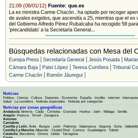
21:09 (08/01/12)
Fuente: que.es
La ex ministra Carme Chacón , ha optado por recoger apen
de avales exigidos, que ascendía a 25, mientras que el ex 
del Gobierno Alfredo Pérez Rubalcaba ha recogido 58 para
'precandidato' a la Secretaría General...
Búsquedas relacionadas con Mesa del 
|
|
|
Europa Press
Secretaría General
Jesús Posada
Maria
|
|
|
Cámara Baja
Patxi López
Teresa Cunillera
Tribunal Co
|
|
Carme Chacón
Ramón Jáuregui
Noticias
Política
·
Ciencia
·
Cultura
·
Deportes
·
Economía
·
España
·
Insólito
·
Internet
·
Internacio
Salud
·
La coctelera
·
Noticias especiales
·
Noticias por categorías
·
Noticias por zonas geográficas
Andalucía
:
Almería
·
Cádiz
·
Córdoba
·
Granada
·
Huelva
·
Jaén
·
Málaga
·
Sevilla
Aragón
:
Huesca
·
Teruel
·
Zaragoza
Asturias
Cantabria
Castilla y León
:
Ávila
·
Burgos
·
León
·
Palencia
·
Salamanca
·
Segovia
·
Soria
·
Valladoli
Castilla-La Mancha
:
Albacete
·
Ciudad Real
·
Cuenca
·
Guadalajara
·
Toledo
Cataluña
:
Barcelona
·
Girona
·
Lleida
·
Tarragona
Ceuta