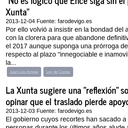
"No es lógico que Ence siga sin el 
Xunta"
2013-12-04 Fuente: farodevigo.es
Por ello volvió a insistir en la bondad de
con la clorera para que abandone definiti
el 2017 aunque suponga una prórroga de
respecto al plazo "innegociable e inamovi
la...
Juan Luis Arregui
Ley de Costas
La Xunta sugiere una "reflexión" s
opinar que el traslado pierde apoy
2013-12-03 Fuente: farodevigo.es
El gobierno cuyos recortes han sacado a l
personas durante los últimos años alude 