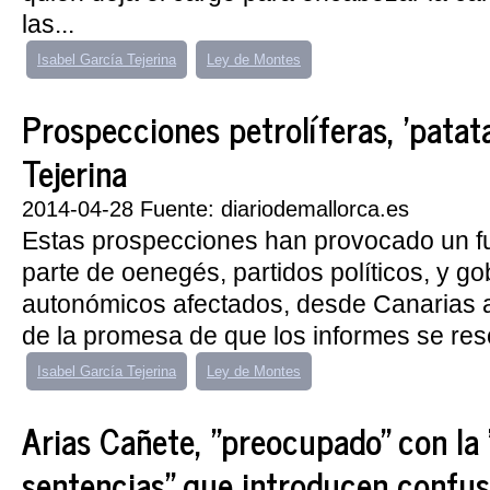
las...
Isabel García Tejerina
Ley de Montes
Prospecciones petrolíferas, 'patata
Tejerina
2014-04-28 Fuente: diariodemallorca.es
Estas prospecciones han provocado un f
parte de oenegés, partidos políticos, y go
autonómicos afectados, desde Canarias a
de la promesa de que los informes se reso
Isabel García Tejerina
Ley de Montes
Arias Cañete, "preocupado" con la 
sentencias" que introducen confus