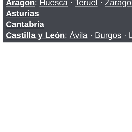
Aragón
:
Huesca
·
Teruel
·
Zarago
Asturias
Cantabria
Castilla y León
:
Ávila
·
Burgos
·
Soria
·
Valladolid
·
Zamora
Castilla-La Mancha
:
Albacete
·
C
Toledo
Cataluña
:
Barcelona
·
Girona
·
Ll
Ceuta
Comunidad Valenciana
:
Alicante
Extremadura
:
Badajoz
·
Cáceres
Galicia
:
A Coruña
·
Lugo
·
Ouren