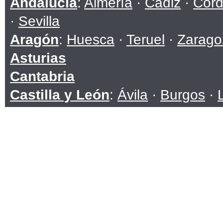
Andalucía
:
Almería
·
Cádiz
·
Cór
·
Sevilla
Aragón
:
Huesca
·
Teruel
·
Zarago
Asturias
Cantabria
Castilla y León
:
Ávila
·
Burgos
·
Soria
·
Valladolid
·
Zamora
Castilla-La Mancha
:
Albacete
·
C
Toledo
Cataluña
:
Barcelona
·
Girona
·
Ll
Ceuta
Comunidad Valenciana
:
Alicante