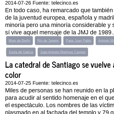
2014-07-26 Fuente: telecinco.es
En todo caso, ha remarcado que también
de la juventud europea, española y madri
minoría pero una minoría considerable y si
sí vive aquel mensaje de la JMJ de 1989..
Muro de Berlín
Río de Janeiro
Papa Juan Pablo
Antonio M
Xunta de Galicia
Juan Antonio Martínez Camino
La catedral de Santiago se vuelve a
color
2014-07-25 Fuente: telecinco.es
Miles de personas se han reunido en la p
para acudir al sentido homenaje en el qu
el espectáculo. Los nombres de las vícti
plasmado en al fachada del templo y 79 