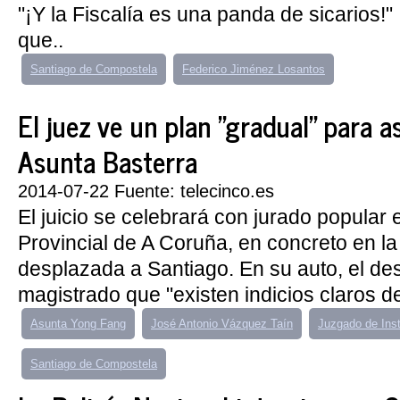
"¡Y la Fiscalía es una panda de sicarios!"
que..
Santiago de Compostela
Federico Jiménez Losantos
El juez ve un plan "gradual" para a
Asunta Basterra
2014-07-22 Fuente: telecinco.es
El juicio se celebrará con jurado popular 
Provincial de A Coruña, en concreto en la
desplazada a Santiago. En su auto, el de
magistrado que "existen indicios claros d
Asunta Yong Fang
José Antonio Vázquez Taín
Juzgado de Ins
Santiago de Compostela