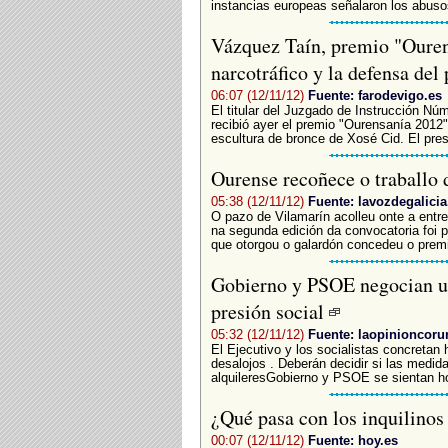
instancias europeas señalaron los abusos
Vázquez Taín, premio "Ourens
narcotráfico y la defensa de
06:07 (12/11/12)
Fuente: farodevigo.es
El titular del Juzgado de Instrucción N
recibió ayer el premio "Ourensanía 2012"
escultura de bronce de Xosé Cid. El presi
Ourense recoñece o traballo
05:38 (12/11/12)
Fuente: lavozdegalicia
O pazo de Vilamarín acolleu onte a ent
na segunda edición da convocatoria foi 
que otorgou o galardón concedeu o premi
Gobierno y PSOE negocian una
presión social
05:32 (12/11/12)
Fuente: laopinioncoru
El Ejecutivo y los socialistas concretan 
desalojos . Deberán decidir si las medi
alquileresGobierno y PSOE se sientan ho
¿Qué pasa con los inquilino
00:07 (12/11/12)
Fuente: hoy.es