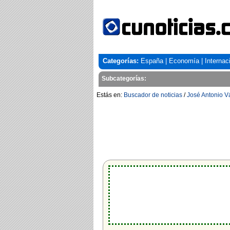
Categorías:
España
|
Economía
|
Internac
Subcategorías:
Estás en:
Buscador de noticias
/
José Antonio V