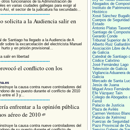
otros funcionarios de la Administración de
Abogados de Compost
les en varias ciudades gallegas para exigir al
Instituto de Patrimoni
ro Así, el sector de la judicatura ha secundado...
Histórico
Xosé Sánchez Bugall
o solicita a la Audiencia salir en
Cuerpos de Seguridad 
Estado
Antonio Platas Tasen
Santiago de Composte
Gerardo Conde
al de Santiago ha llegado a la Audiencia de A
Tribunal Superior de X
dir sobre la excarcelación del electricista Manuel
Alberto Ruiz Gallardón
hurto y en prisión provisional...
Asociación Libre de 
de Galicia
a salir en libertad
Catedral de Santiago d
Códice Calixtino
José Fernández Lago
rovocó el conflicto con los
Televisión de Galicia
Vigilancia Aduanera d
Galicia
Mercado de Santa Luc
na.es
Jesús de Juana
instruye la causa contra nueve controladores del
Miguel Anxo Fernánde
ndono de su puesto durante el conflicto de 2010
Efe Vázquez Taín
entre el 3 y...
Colegio de Abogados 
Ferrol
ería enfrentar a la opinión pública
Palacio de Justicia
Plaza de Avilés
caos aéreo de 2010
Carmen Ventoso Blan
Palacio de Xelmírez
Fuerzas de Seguridad
instruye la causa contra nueve controladores del
Pazo Provincial de O
ndono de su puesto durante el conflicto de
Servizo Galego de Sa