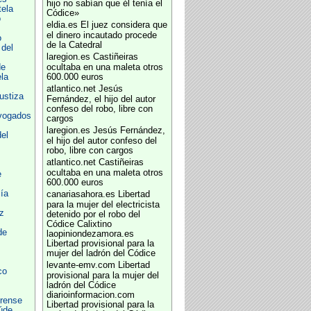
hijo no sabían que él tenía el
ela
Códice»
o
eldia.es
El juez considera que
el dinero incautado procede
o
de la Catedral
del
laregion.es
Castiñeiras
de
ocultaba en una maleta otros
la
600.000 euros
atlantico.net
Jesús
ustiza
Fernández, el hijo del autor
confeso del robo, libre con
Avogados
cargos
laregion.es
Jesús Fernández,
el
el hijo del autor confeso del
robo, libre con cargos
atlantico.net
Castiñeiras
ocultaba en una maleta otros
e
600.000 euros
ía
canariasahora.es
Libertad
para la mujer del electricista
z
detenido por el robo del
Códice Calixtino
de
laopiniondezamora.es
Libertad provisional para la
mujer del ladrón del Códice
levante-emv.com
Libertad
co
provisional para la mujer del
ladrón del Códice
diarioinformacion.com
urense
Libertad provisional para la
úde