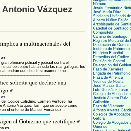
Número
é Antonio Vázquez
Jesús Fernández Niet
José María Díaz
Sindicato Unificado de
Alberto Núñez Feijóo
Arzobispado de Santi
Catedral de Santiago 
Compostela
Camino de Santiago
Registro Mercantil de 
 implica a multinacionales del
Diputación de Ourens
Instituto de Patrimoni
Histórico Español
Remedios del Códice
.es
División de Control
ran ofensiva policial y judicial contra el
Delegación del Gobier
incipal epicentro habían sido las rías gallegas, los
Pazo de Xelmírez
nal tendrán que decidir si asumen o no...
Brigada de Patrimonio
Plaza de América
ice solicita que declare una
Vecinos de Noalla
José Manuel Baltar
nigo
Luís González Tosar
Colegio de Abogados 
.es
Justicia Alberto Ruíz
 del Códice Calixtino, Carmen Ventoso, ha
Gallardón
José Antonio Vázquez Taín, que se acepte como
Pazo de Vilamarín
e en el entorno de Manuel Fernández...
Alfonso Alvarez Gánd
Colegios de Abogados
Galicia
xigen al Gobierno que rectifique
Colegio de Abogados 
Ourense
na.es
Ley de Tasas Judicial