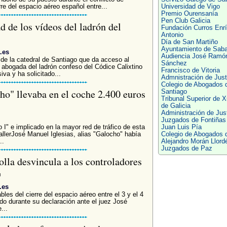
e del espacio aéreo español entre...
Universidad de Vigo
Premio Ourensanía
Pen Club Galicia
d de los vídeos del ladrón del
Fundación Curros Enr
Antonio
Día de San Martiño
Ayuntamiento de Saba
.es
Audiencia José Ramó
 de la catedral de Santiago que da acceso al
Sánchez
 abogada del ladrón confeso del Códice Calixtino
Francisco de Vitoria
va y ha solicitado...
Admnistración de Just
Colegio de Abogados 
cho" llevaba en el coche 2.400 euros
Santiago
Tribunal Superior de X
de Galicia
Administración de Just
Juzgados de Fontiñas
 I" e implicado en la mayor red de tráfico de esta
Juan Luis Pía
allerJosé Manuel Iglesias, alias "Galocho" había
Colegio de Abogados 
..
Alejandro Morán Llord
Juzgados de Paz
olla desvincula a los controladores
.es
les del cierre del espacio aéreo entre el 3 y el 4
do durante su declaración ante el juez José
...