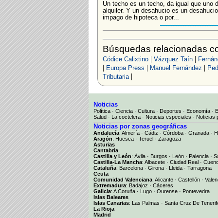
Un techo es un techo, da igual que uno d
alquiler. Y un desahucio es un desahuci
impago de hipoteca o por...
Búsquedas relacionadas co
|
|
Códice Calixtino
Vázquez Taín
Fernán
|
|
|
Europa Press
Manuel Fernández
Ped
|
Tributaria
Noticias
Política
·
Ciencia
·
Cultura
·
Deportes
·
Economía
·
Salud
·
La coctelera
·
Noticias especiales
·
Noticias 
Noticias por zonas geográficas
Andalucía
:
Almería
·
Cádiz
·
Córdoba
·
Granada
·
H
Aragón
:
Huesca
·
Teruel
·
Zaragoza
Asturias
Cantabria
Castilla y León
:
Ávila
·
Burgos
·
León
·
Palencia
·
S
Castilla-La Mancha
:
Albacete
·
Ciudad Real
·
Cuen
Cataluña
:
Barcelona
·
Girona
·
Lleida
·
Tarragona
Ceuta
Comunidad Valenciana
:
Alicante
·
Castellón
·
Valen
Extremadura
:
Badajoz
·
Cáceres
Galicia
:
A Coruña
·
Lugo
·
Ourense
·
Pontevedra
Islas Baleares
Islas Canarias
:
Las Palmas
·
Santa Cruz De Tenerif
La Rioja
Madrid