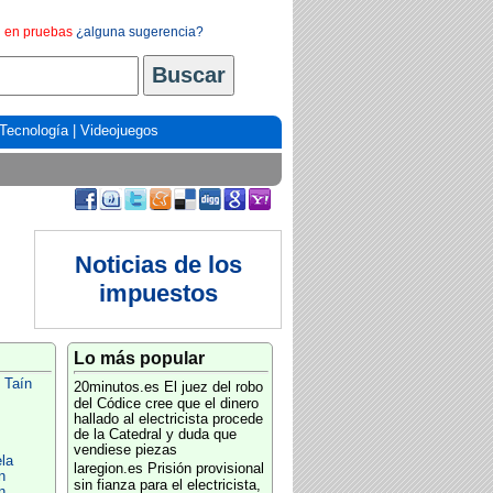
en pruebas
¿alguna sugerencia?
Tecnología
|
Videojuegos
Noticias de los
impuestos
Lo más popular
 Taín
20minutos.es
El juez del robo
del Códice cree que el dinero
hallado al electricista procede
de la Catedral y duda que
vendiese piezas
la
laregion.es
Prisión provisional
n
sin fianza para el electricista,
n