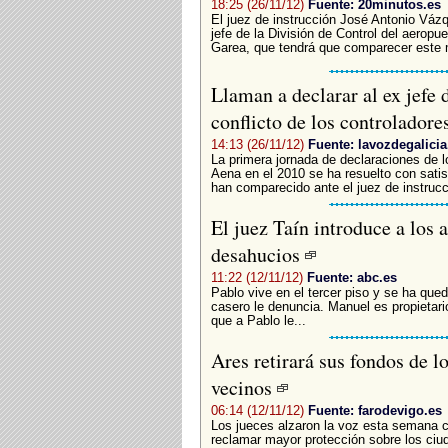
18:25 (26/11/12)
Fuente: 20minutos.es
El juez de instrucción José Antonio Vázq
jefe de la División de Control del aerop
Garea, que tendrá que comparecer este m
Llaman a declarar al ex jefe 
conflicto de los controladore
14:13 (26/11/12)
Fuente: lavozdegalicia
La primera jornada de declaraciones de lo
Aena en el 2010 se ha resuelto con satis
han comparecido ante el juez de instruc
El juez Taín introduce a los 
desahucios
11:22 (12/11/12)
Fuente: abc.es
Pablo vive en el tercer piso y se ha qued
casero le denuncia. Manuel es propietari
que a Pablo le...
Ares retirará sus fondos de l
vecinos
06:14 (12/11/12)
Fuente: farodevigo.es
Los jueces alzaron la voz esta semana co
reclamar mayor protección sobre los ciud