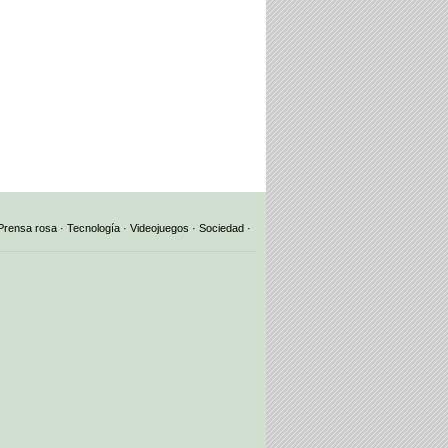
Prensa rosa
·
Tecnología
·
Videojuegos
·
Sociedad
·