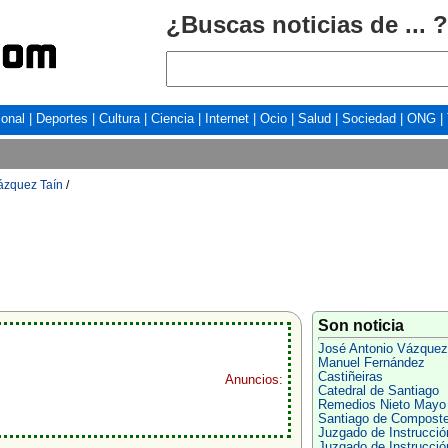
¿Buscas noticias de ... ?
ional
|
Deportes
|
Cultura
|
Ciencia
|
Internet
|
Ocio
|
Salud
|
Sociedad
|
ONG
|
ázquez Taín
/
Son noticia
José Antonio Vázquez
Manuel Fernández
Castiñeiras
Anuncios:
Catedral de Santiago
Remedios Nieto Mayo
Santiago de Composte
Juzgado de Instrucció
Juzgado de Instrucció