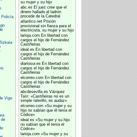
su mujer y su hijo
abc.es
El juez cree que el
o
dinero hallado al ladrón
procede de la Catedral
 Policía
atlantico.net
Prisión
ago
provisional sin fianza para el
de
electricista, su mujer y su hijo
larioja.com
En libertad con
cargos el hijo de Fernández
Bizkaia
Castiñeiras
e
ideal.es
En libertad con
o
cargos el hijo de Fernández
Castiñeiras
diariosur.es
En libertad con
no
cargos el hijo de Fernández
Castiñeiras
elcorreo.com
En libertad con
cargos el hijo de Fernández
Castiñeiras
abcdesevilla.es
Vázquez
Taín: «Castiñeiras no es un
de Vigo
simple raterillo, es audaz»
elcorreo.com
«Su mujer y su
hijo no sabían que él tenía el
Códice»
ara
 de
ideal.es
«Su mujer y su hijo
no sabían que él tenía el
de
Códice»
larioja.com
«Su mujer y su
es