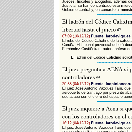
Jueces, fiscales y abogados, además de 
Justicia, se han concentrado este miérco
Gobierno central y, en concreto al minist
El ladrón del Códice Calixtin
libertad hasta el juicio
07:09 (10/12/12)
Fuente: farodevigo.es
El robo del Códice Calixtino de la catedr
Coruña. El tribunal provincial deberá deci
Fernández Castiñeiras, autor confeso del 
El ladrón del Códice Calixtino solicit
El juez pregunta a AENA si p
controladores
20:58 (04/12/12)
Fuente: laopinioncoru
El juez José Antonio Vázquez Taín, que 
aeropuerto de Santiago por presunto aba
que acabó con el cierre del espacio aéreo 
El juez inquiere a Aena si qu
con los controladores en el 
16:12 (04/12/12)
Fuente: farodevigo.es
El juez José Antonio Vázquez Taín, que 
aeropuerto de Santiago por presunto aba