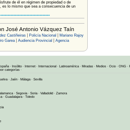
isfrute de él en régimen de propiedad o de
o, es lo mismo que sea a consecuencia de un
n José Antonio Vázquez Taín
|
|
dez Castiñeiras
Policía Nacional
Mariano Rajoy
|
|
ro Garea
Audiencia Provincial
Agencia
España
·
Insólito
·
Internet
·
Internacional
·
Latinoamérica
·
Miradas
·
Medios
·
Ocio
·
ONG
·
por categorías
·
uelva
·
Jaén
·
Málaga
·
Sevilla
alamanca
·
Segovia
·
Soria
·
Valladolid
·
Zamora
ca
·
Guadalajara
·
Toledo
cia
e