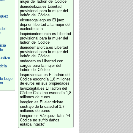
mujer del ladrón del Códice
diariodeibiza.es
Libertad
provisional para la mujer del
ladrón del Códice
íquez
elcorreogallego.es
El juez
deja en libertad a la mujer del
dell
exelectricista
n
laopiniondemurcia.es
Libertad
provisional para la mujer del
ladrón del Códice
icia
diariodemallorca.es
Libertad
de
provisional para la mujer del
ladrón del Códice
ustiza
ondacero.es
Libertad con
cargos para la mujer del
icia
ladrón del Códice
lasprovincias.es
El ladrón del
de Lugo
Códice escondía 1,8 millones
én
de euros en sus propiedades
lavozdigital.es
El ladrón del
Códice Calixtino escondía 1,8
millones de euros
laregion.es
El electricista
sustrajo de la catedral 1,7
millones de euros
laregion.es
Vázquez Taín: 'El
Códice no sufrió daños,
estaba intacto'