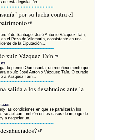
 de esta legislación...
anía" por su lucha contra el
l patrimonio
úmero 2 de Santiago, José Antonio Vázquez Taín,
 en el Pazo de Vilamarín, consistente en una
dente de la Diputación,...
 do xuíz Vázquez Taín
.es
rega do premio Ourensanía, un recoñecemento que
para o xuíz José Antonio Vázquez Taín. O xurado
o a Vázquez Taín...
 salida a los desahucios ante la
na.es
hoy las condiciones en que se paralizarán los
das se aplican también en los casos de impago de
y a negociar un...
s desahuciados?