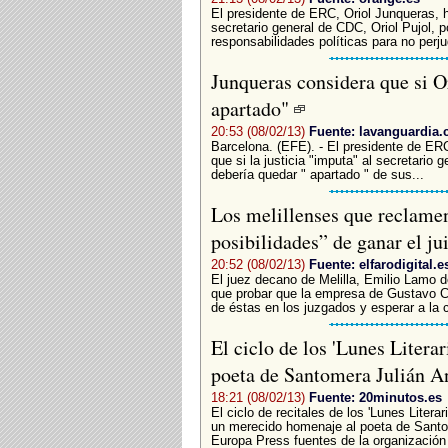
El presidente de ERC, Oriol Junqueras, h
secretario general de CDC, Oriol Pujol, 
responsabilidades políticas para no perju
Junqueras considera que si O
apartado"
20:53 (08/02/13)
Fuente: lavanguardia
Barcelona. (EFE). - El presidente de ERC
que si la justicia "imputa" al secretario 
debería quedar " apartado " de sus...
Los melillenses que reclamen
posibilidades” de ganar el ju
20:52 (08/02/13)
Fuente: elfarodigital.e
El juez decano de Melilla, Emilio Lamo d
que probar que la empresa de Gustavo Ca
de éstas en los juzgados y esperar a la c
El ciclo de los 'Lunes Litera
poeta de Santomera Julián A
18:21 (08/02/13)
Fuente: 20minutos.es
El ciclo de recitales de los 'Lunes Literar
un merecido homenaje al poeta de Santo
Europa Press fuentes de la organización 