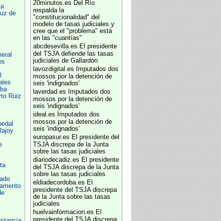
20minutos.es
Del Río
ta
respalda la
ruz de
"constitucionalidad" del
modelo de tasas judiciales y
cree que el "problema" está
en las "cuantías"
abcdesevilla.es
El presidente
del TSJA defiende las tasas
eral
judiciales de Gallardón
os
lavozdigital.es
Imputados dos
l
mossos por la detención de
ales
seis 'indignados'
aba
laverdad.es
Imputados dos
to Ruiz
mossos por la detención de
seis 'indignados'
ideal.es
Imputados dos
mossos por la detención de
pedal
seis 'indignados'
Rajoy
europasur.es
El presidente del
e
TSJA discrepa de la Junta
sobre las tasas judiciales
diariodecadiz.es
El presidente
ta
del TSJA discrepa de la Junta
sobre las tasas judiciales
tado
eldiadecordoba.es
El
lamento
presidente del TSJA discrepa
de
de la Junta sobre las tasas
judiciales
huelvainformacion.es
El
presidente del TSJA discrepa
stancia