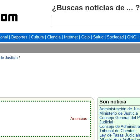
¿Buscas noticias de ... ?
ional
|
Deportes
|
Cultura
|
Ciencia
|
Internet
|
Ocio
|
Salud
|
Sociedad
|
ONG
|
de Justicia
/
Son noticia
Administración de Just
Ministerio de Justicia
Consejo General del P
Anuncios:
Judicial
Consejo de Administra
Tribunal de Cuentas
Ley de Tasas Judicial
Alberto Ruiz Gallardón