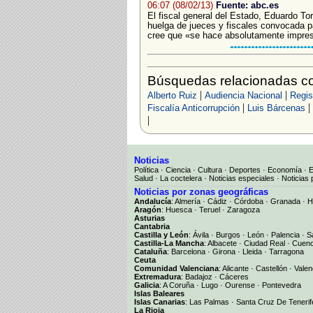
06:07 (08/02/13)
Fuente: abc.es
El fiscal general del Estado, Eduardo To
huelga de jueces y fiscales convocada p
cree que «se hace absolutamente impresci
Búsquedas relacionadas con
|
|
Alberto Ruiz
Audiencia Nacional
Regist
|
|
Fiscalía Anticorrupción
Luis Bárcenas
|
Noticias
Política
·
Ciencia
·
Cultura
·
Deportes
·
Economía
·
Salud
·
La coctelera
·
Noticias especiales
·
Noticias 
Noticias por zonas geográficas
Andalucía
:
Almería
·
Cádiz
·
Córdoba
·
Granada
·
H
Aragón
:
Huesca
·
Teruel
·
Zaragoza
Asturias
Cantabria
Castilla y León
:
Ávila
·
Burgos
·
León
·
Palencia
·
S
Castilla-La Mancha
:
Albacete
·
Ciudad Real
·
Cuen
Cataluña
:
Barcelona
·
Girona
·
Lleida
·
Tarragona
Ceuta
Comunidad Valenciana
:
Alicante
·
Castellón
·
Valen
Extremadura
:
Badajoz
·
Cáceres
Galicia
:
A Coruña
·
Lugo
·
Ourense
·
Pontevedra
Islas Baleares
Islas Canarias
:
Las Palmas
·
Santa Cruz De Tenerif
La Rioja