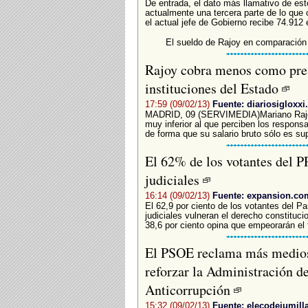
De entrada, el dato más llamativo de est
actualmente una tercera parte de lo que 
el actual jefe de Gobierno recibe 74.912 
El sueldo de Rajoy en comparación 
Rajoy cobra menos como pres
instituciones del Estado
17:59 (09/02/13)
Fuente: diariosigloxx
MADRID, 09 (SERVIMEDIA)Mariano Rajoy
muy inferior al que perciben los responsa
de forma que su salario bruto sólo es sup
El 62% de los votantes del P
judiciales
16:14 (09/02/13)
Fuente: expansion.co
El 62,9 por ciento de los votantes del P
judiciales vulneran el derecho constitucion
38,6 por ciento opina que empeorarán el 
El PSOE reclama más medios 
reforzar la Administración de 
Anticorrupción
15:32 (09/02/13)
Fuente: elecodejumill