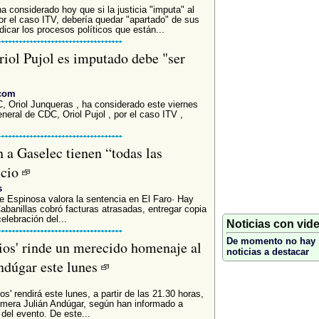
a considerado hoy que si la justicia "imputa" al
por el caso ITV, debería quedar "apartado" de sus
dicar los procesos políticos que están...
riol Pujol es imputado debe "ser
.com
, Oriol Junqueras , ha considerado este viernes
general de CDC, Oriol Pujol , por el caso ITV ,
 a Gaselec tienen “todas las
icio
s
e Espinosa valora la sentencia en El Faro· Hay
banillas cobró facturas atrasadas, entregar copia
elebración del...
Noticias con vid
De momento no hay
rios' rinde un merecido homenaje al
noticias a destacar
ndúgar este lunes
ios' rendirá este lunes, a partir de las 21.30 horas,
mera Julián Andúgar, según han informado a
del evento. De este...