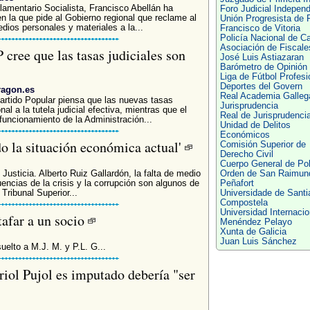
lamentario Socialista, Francisco Abellán ha
Foro Judicial Independ
 la que pide al Gobierno regional que reclame al
Unión Progresista de 
os personales y materiales a la...
Francisco de Vitoria
Policía Nacional de C
Asociación de Fiscale
 cree que las tasas judiciales son
José Luis Astiazaran
Barómetro de Opinión
Liga de Fútbol Profesi
Deportes del Govern
ragon.es
Real Academia Galleg
 Partido Popular piensa que las nuevas tasas
Jurisprudencia
al a la tutela judicial efectiva, mientras que el
Real de Jurisprudenci
funcionamiento de la Administración...
Unidad de Delitos
Económicos
o la situación económica actual'
Comisión Superior de
Derecho Civil
Cuerpo General de Pol
Justicia. Alberto Ruiz Gallardón, la falta de medio
Orden de San Raimun
uencias de la crisis y la corrupción son algunos de
Peñafort
Tribunal Superior...
Universidade de Santi
Compostela
Universidad Internacio
tafar a un socio
Menéndez Pelayo
Xunta de Galicia
Juan Luis Sánchez
uelto a M.J. M. y P.L. G...
riol Pujol es imputado debería "ser