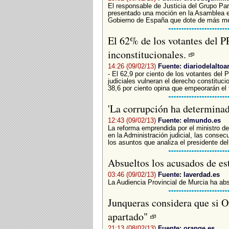
El responsable de Justicia del Grupo Par
presentado una moción en la Asamblea en
Gobierno de España que dote de más medi
El 62% de los votantes del PP
inconstitucionales.
14:26 (09/02/13)
Fuente: diariodelaltoa
- El 62,9 por ciento de los votantes del
judiciales vulneran el derecho constitucion
38,6 por ciento opina que empeorarán el 
'La corrupción ha determinad
12:43 (09/02/13)
Fuente: elmundo.es
La reforma emprendida por el ministro de 
en la Administración judicial, las consec
los asuntos que analiza el presidente del 
Absueltos los acusados de es
03:46 (09/02/13)
Fuente: laverdad.es
La Audiencia Provincial de Murcia ha abs
Junqueras considera que si O
apartado"
21:13 (08/02/13)
Fuente: orange.es