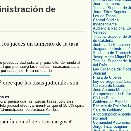
Juan Luis Ibarra
nistración de
Tribunal Superior de J
Jorge Trías Sagnier
Ley de Tasas
Central Sindical
Independiente
Audiencia Nacional El
Velasco
Tribunal Superior de J
de Cataluña
a los jueces un aumento de la tasa
Justícia de Barcelona
Juzgado de Instrucció
Sindicato de Trabajad
Josep Maria Miquel Po
Tribunal Superior de J
 productividad judicial y, para ello, demanda al
del País
PJ) que promueva las medidas necesarias para
Ley Orgánica del Pode
 por cada juez. Ésta es una de...
Judicial
Plaza de Cibeles
 cree que las tasas judiciales son
Ley de Seguridad Ciu
Consejo de Estado
José Antonio Monago
Anteproyecto de Refo
na.es
Código Penal
ular piensa que las nuevas tasas judiciales
Gobierno de España
tela judicial efectiva, mientras que el 38,6% opina
Escuela de Policías L
ministración de Justicia. Así lo...
Sala de Gobierno
Anticorrupción Antonio
Romeral
ación con el de otros cargos
Comunidad Autónoma
Jorge Trías Saignier
Juan Martínez Moya