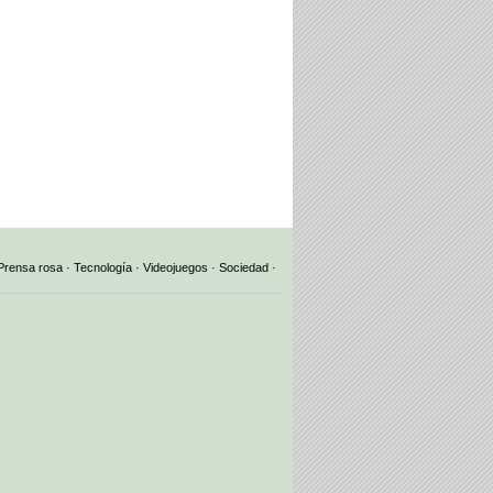
Prensa rosa
·
Tecnología
·
Videojuegos
·
Sociedad
·