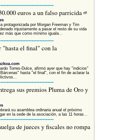
0.000 euros a un falso parricida
es
la protagonizada por Morgan Freeman y Tim
denado injustamente a pasar el resto de su vida
vez más que como mínimo iguala...
 "hasta el final" con la
puzkoa.com
ardo Torres-Dulce, afirmó ayer que hay "indicios"
Bárcenas" hasta "el final", con el fin de aclarar la
ictivos...
entrega sus premios Pluma de Oro y
es
ebrará su asamblea ordinaria anual el próximo
gar en la sede de la asociación, a las 11 horas...
 huelga de jueces y fiscales no rompa