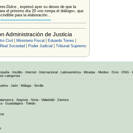
rres-Dulce , expresó ayer su deseo de que la
ara el próximo día 20 «no rompa el diálogo», que
ndible para la elaboración...
 Administración de Justicia
|
|
|
ro Civil
Ministerio Fiscal
Eduardo Torres
|
|
Real Sociedad
Poder Judicial
Tribunal Supremo
España
·
Insólito
·
Internet
·
Internacional
·
Latinoamérica
·
Miradas
·
Medios
·
Ocio
·
ONG
·
por categorías
·
uelva
·
Jaén
·
Málaga
·
Sevilla
alamanca
·
Segovia
·
Soria
·
Valladolid
·
Zamora
ca
·
Guadalajara
·
Toledo
cia
e