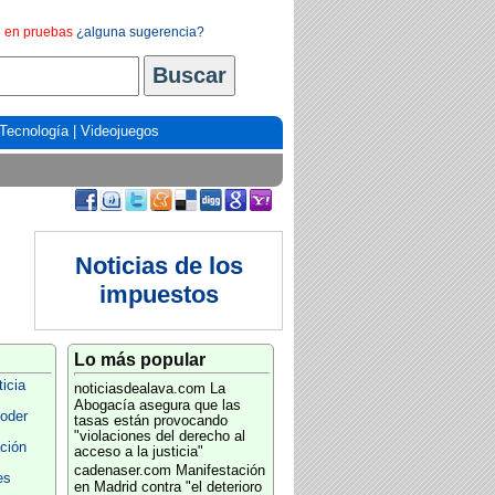
en pruebas
¿alguna sugerencia?
Tecnología
|
Videojuegos
Noticias de los
impuestos
Lo más popular
icia
noticiasdealava.com
La
Abogacía asegura que las
oder
tasas están provocando
"violaciones del derecho al
ción
acceso a la justicia"
cadenaser.com
Manifestación
es
en Madrid contra "el deterioro