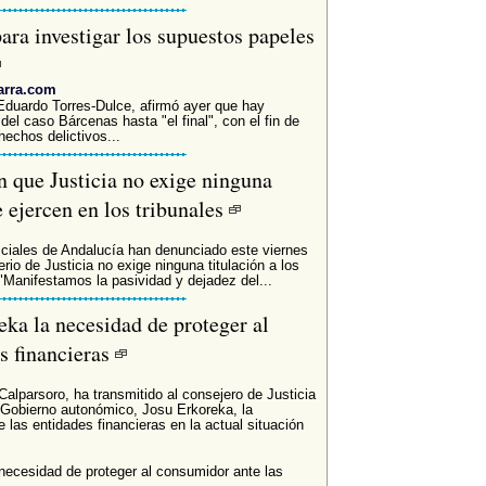
para investigar los supuestos papeles
arra.com
 Eduardo Torres-Dulce, afirmó ayer que hay
 del caso Bárcenas hasta "el final", con el fin de
hechos delictivos...
n que Justicia no exige ninguna
e ejercen en los tribunales
ficiales de Andalucía han denunciado este viernes
io de Justicia no exige ninguna titulación a los
 "Manifestamos la pasividad y dejadez del...
eka la necesidad de proteger al
s financieras
Calparsoro, ha transmitido al consejero de Justicia
l Gobierno autonómico, Josu Erkoreka, la
 las entidades financieras en la actual situación
necesidad de proteger al consumidor ante las