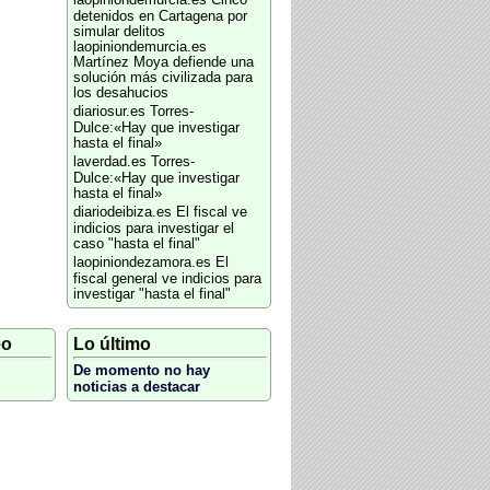
laopiniondemurcia.es
Cinco
detenidos en Cartagena por
simular delitos
laopiniondemurcia.es
Martínez Moya defiende una
solución más civilizada para
los desahucios
diariosur.es
Torres-
Dulce:«Hay que investigar
hasta el final»
laverdad.es
Torres-
Dulce:«Hay que investigar
hasta el final»
diariodeibiza.es
El fiscal ve
indicios para investigar el
caso "hasta el final"
laopiniondezamora.es
El
fiscal general ve indicios para
investigar "hasta el final"
eo
Lo último
De momento no hay
noticias a destacar