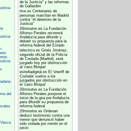
de la Justicia" y las reformas
de Gallardón
usticia
rtve.es
Centenares de
personas marchan en Madrid
contra "el deterioro de la
Justicia"
oy
20minutos.es
La Fundación
Alfonso Perales recorrerá
usticia
Andalucía para difundir y
debatir su propuesta para la
reforma federal del Estado
n
telecinco.es
Ginés Jiménez,
ores
segundo oficial de la Policía
rres
de Coslada (Madrid), será
usticia
juzgado hoy por obstrucción
al 'caso Bloque'
r
estrelladigital.es
El 'sheriff de
Coslada' vuelve a los
juzgados por obstrucción en
dadana
el 'caso Bloque'
20minutos.es
La Fundación
rma del
Alfonso Perales pospone el
inicio de la gira por Andalucía
para difundir su propuesta de
ocales
reforma federal
20minutos.es
Ordenan
deducir testimonio contra una
menor que denunció haber
 Vasca
sido violada por mentir en el
juicio