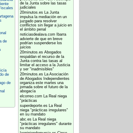
de la Junta sobre las tasas
iente
judiciales
Fiscales
20minutos.es
La Junta
artagena
impulsa la mediación en un
s
juzgado para resolver
conflictos sin llegar a juicio en
el ámbito penal
onal
noticiasdealava.com
Ibarra
advierte de que en breve
a de
podrían suspenderse los
juicios
a
20minutos.es
Abogados
respaldan el recurso de la
Junta contra las tasas al
limitar el acceso a la Justicia
y ser "inadmisibles"
icía
20minutos.es
La Asociación
do de
de Abogados Independientes
ago de
organiza este martes una
jornada sobre el futuro de la
nal
abogacía
elcorreo.com
La Real niega
"prácticas
superdeporte.es
La Real
niega "prácticas irregulares"
en su mandato
abc.es
La Real niega
"prácticas irregulares" durante
su mandato