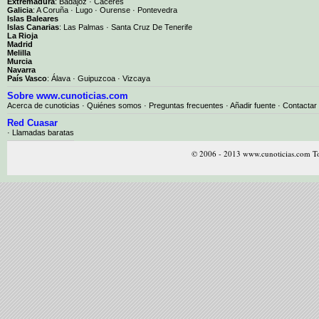
Extremadura
:
Badajoz
·
Cáceres
Galicia
:
A Coruña
·
Lugo
·
Ourense
·
Pontevedra
Islas Baleares
Islas Canarias
:
Las Palmas
·
Santa Cruz De Tenerife
La Rioja
Madrid
Melilla
Murcia
Navarra
País Vasco
:
Álava
·
Guipuzcoa
·
Vizcaya
Sobre www.cunoticias.com
Acerca de cunoticias
·
Quiénes somos
·
Preguntas frecuentes
·
Añadir fuente
·
Contactar
Red Cuasar
· Llamadas baratas
© 2006 - 2013 www.cunoticias.com To