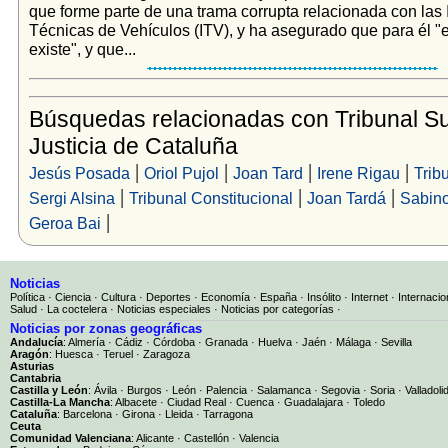
que forme parte de una trama corrupta relacionada con las
Técnicas de Vehículos (ITV), y ha asegurado que para él "
existe", y que...
Búsquedas relacionadas con Tribunal Su
Justicia de Cataluña
|
|
|
|
Jesús Posada
Oriol Pujol
Joan Tard
Irene Rigau
Trib
|
|
|
Sergi Alsina
Tribunal Constitucional
Joan Tardá
Sabin
|
Geroa Bai
Noticias
Política
·
Ciencia
·
Cultura
·
Deportes
·
Economía
·
España
·
Insólito
·
Internet
·
Internacio
Salud
·
La coctelera
·
Noticias especiales
·
Noticias por categorías
·
Noticias por zonas geográficas
Andalucía
:
Almería
·
Cádiz
·
Córdoba
·
Granada
·
Huelva
·
Jaén
·
Málaga
·
Sevilla
Aragón
:
Huesca
·
Teruel
·
Zaragoza
Asturias
Cantabria
Castilla y León
:
Ávila
·
Burgos
·
León
·
Palencia
·
Salamanca
·
Segovia
·
Soria
·
Valladoli
Castilla-La Mancha
:
Albacete
·
Ciudad Real
·
Cuenca
·
Guadalajara
·
Toledo
Cataluña
:
Barcelona
·
Girona
·
Lleida
·
Tarragona
Ceuta
Comunidad Valenciana
:
Alicante
·
Castellón
·
Valencia