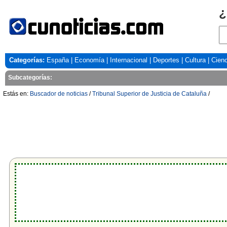
¿
Categorías:
España
|
Economía
|
Internacional
|
Deportes
|
Cultura
|
Cienc
Subcategorías:
Estás en:
Buscador de noticias
/
Tribunal Superior de Justicia de Cataluña
/