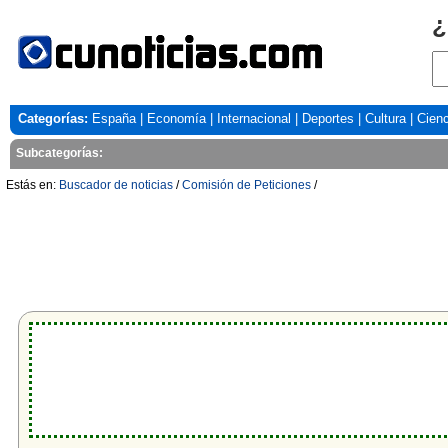
¿
Categorías:
España
|
Economía
|
Internacional
|
Deportes
|
Cultura
|
Cienc
Subcategorías:
Estás en:
Buscador de noticias
/
Comisión de Peticiones
/