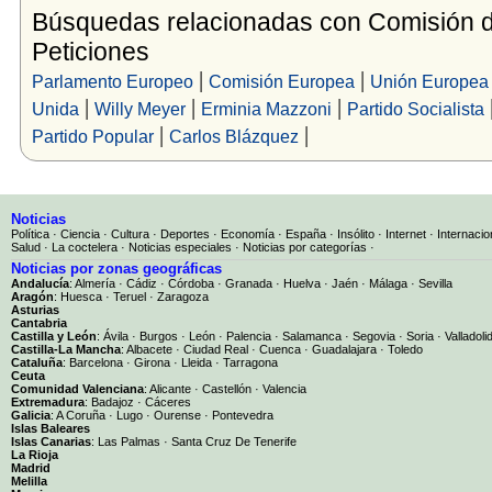
Búsquedas relacionadas con Comisión 
Peticiones
|
|
Parlamento Europeo
Comisión Europea
Unión Europea
|
|
|
Unida
Willy Meyer
Erminia Mazzoni
Partido Socialista
|
|
Partido Popular
Carlos Blázquez
Noticias
Política
·
Ciencia
·
Cultura
·
Deportes
·
Economía
·
España
·
Insólito
·
Internet
·
Internacio
Salud
·
La coctelera
·
Noticias especiales
·
Noticias por categorías
·
Noticias por zonas geográficas
Andalucía
:
Almería
·
Cádiz
·
Córdoba
·
Granada
·
Huelva
·
Jaén
·
Málaga
·
Sevilla
Aragón
:
Huesca
·
Teruel
·
Zaragoza
Asturias
Cantabria
Castilla y León
:
Ávila
·
Burgos
·
León
·
Palencia
·
Salamanca
·
Segovia
·
Soria
·
Valladoli
Castilla-La Mancha
:
Albacete
·
Ciudad Real
·
Cuenca
·
Guadalajara
·
Toledo
Cataluña
:
Barcelona
·
Girona
·
Lleida
·
Tarragona
Ceuta
Comunidad Valenciana
:
Alicante
·
Castellón
·
Valencia
Extremadura
:
Badajoz
·
Cáceres
Galicia
:
A Coruña
·
Lugo
·
Ourense
·
Pontevedra
Islas Baleares
Islas Canarias
:
Las Palmas
·
Santa Cruz De Tenerife
La Rioja
Madrid
Melilla