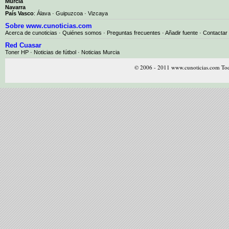
Murcia
Navarra
País Vasco
:
Álava
·
Guipuzcoa
·
Vizcaya
Sobre www.cunoticias.com
Acerca de cunoticias
·
Quiénes somos
·
Preguntas frecuentes
·
Añadir fuente
·
Contactar
Red Cuasar
Toner HP · Noticias de fútbol · Noticias Murcia
© 2006 - 2011 www.cunoticias.com Tod