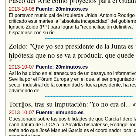
Paseo del Arte como proyectos para el Guad
2013-10-08
Fuente: 20minutos.es
El portavoz municipal de Izquierda Unida, Antonio Rodrigo T
criticado este martes la "absoluta incapacidad" del gobiern
Ignacio Zoido (PP) para lograr la "reconciliación definitiva" 
hispalense con su río..
Zoido: "Que yo sea presidente de la Junta es
hipótesis que no se va a producir, que quede 
2013-10-07
Fuente: 20minutos.es
Así lo ha dicho en el transcurso de un desayuno informativ
Sevilla por el Fórum Europa y en el que, al ser preguntado 
sector industrial de la comunidad si fuera presidente, ha r
advirtiendo de...
Torrijos, tras su imputación: 'Yo no era el...
2013-10-07
Fuente: elmundo.es
Cuestionado sobre las posibilidades de que García lidere 
candidatura de IU-CA a la Alcaldía hispalense, Rodrigo Torr
señalado que José Manuel García es el coordinador local d
secretario local...