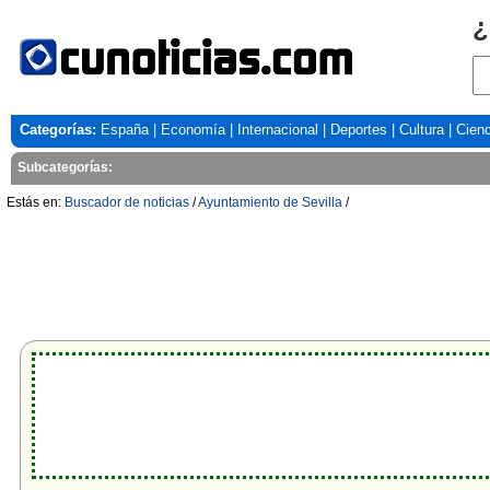
¿
Categorías:
España
|
Economía
|
Internacional
|
Deportes
|
Cultura
|
Cienc
Subcategorías:
Estás en:
Buscador de noticias
/
Ayuntamiento de Sevilla
/