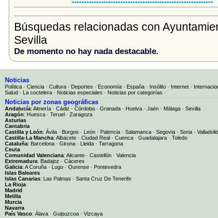
Búsquedas relacionadas con Ayuntamie
Sevilla
De momento no hay nada destacable.
Noticias
Política
·
Ciencia
·
Cultura
·
Deportes
·
Economía
·
España
·
Insólito
·
Internet
·
Internacio
Salud
·
La coctelera
·
Noticias especiales
·
Noticias por categorías
·
Noticias por zonas geográficas
Andalucía
:
Almería
·
Cádiz
·
Córdoba
·
Granada
·
Huelva
·
Jaén
·
Málaga
·
Sevilla
Aragón
:
Huesca
·
Teruel
·
Zaragoza
Asturias
Cantabria
Castilla y León
:
Ávila
·
Burgos
·
León
·
Palencia
·
Salamanca
·
Segovia
·
Soria
·
Valladoli
Castilla-La Mancha
:
Albacete
·
Ciudad Real
·
Cuenca
·
Guadalajara
·
Toledo
Cataluña
:
Barcelona
·
Girona
·
Lleida
·
Tarragona
Ceuta
Comunidad Valenciana
:
Alicante
·
Castellón
·
Valencia
Extremadura
:
Badajoz
·
Cáceres
Galicia
:
A Coruña
·
Lugo
·
Ourense
·
Pontevedra
Islas Baleares
Islas Canarias
:
Las Palmas
·
Santa Cruz De Tenerife
La Rioja
Madrid
Melilla
Murcia
Navarra
País Vasco
:
Álava
·
Guipuzcoa
·
Vizcaya