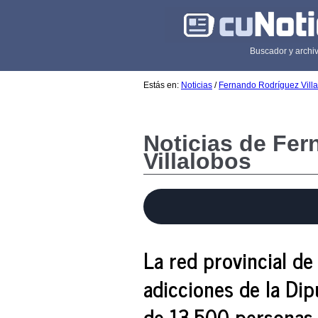
Buscador y archiv
Estás en:
Noticias
/
Fernando Rodríguez Vill
Noticias de Fe
Villalobos
La red provincial d
adicciones de la Di
de 13.500 personas