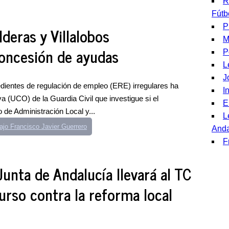
R
Fútb
P
lderas y Villalobos
M
concesión de ayudas
P
L
J
edientes de regulación de empleo (ERE) irregulares ha
I
a (UCO) de la Guardia Civil que investigue si el
E
 de Administración Local y...
L
ajo Francisco Javier Guerrero
Anda
F
Junta de Andalucía llevará al TC
urso contra la reforma local