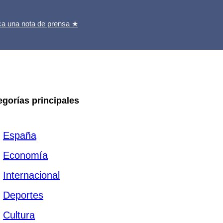
ca una nota de prensa ★
egorías principales
España
Economía
Internacional
Deportes
Cultura