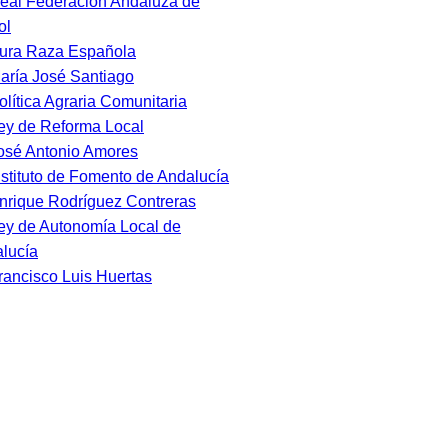
eal Federación Andaluza de
ol
ura Raza Española
aría José Santiago
olítica Agraria Comunitaria
ey de Reforma Local
osé Antonio Amores
nstituto de Fomento de Andalucía
nrique Rodríguez Contreras
ey de Autonomía Local de
lucía
rancisco Luis Huertas