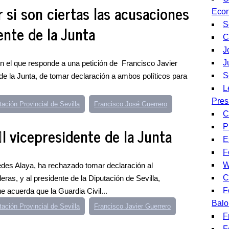
r si son ciertas las acusaciones
Eco
S
ente de la Junta
C
J
J
en el que responde a una petición de Francisco Javier
S
 de la Junta, de tomar declaración a ambos políticos para
L
Pres
tación Provincial de Sevilla
Francisco José Guerrero
C
P
l vicepresidente de la Junta
E
F
W
edes Alaya, ha rechazado tomar declaración al
C
eras, y al presidente de la Diputación de Sevilla,
F
 acuerda que la Guardia Civil...
Balo
tación Provincial de Sevilla
Francisco Javier Guerrero
F
F