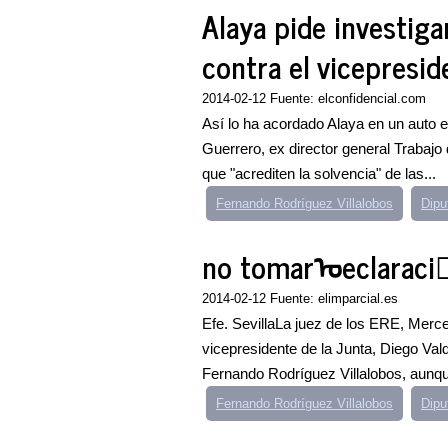
Alaya pide investiga
contra el vicepresid
2014-02-12 Fuente: elconfidencial.com
Así lo ha acordado Alaya en un auto 
Guerrero, ex director general Trabajo
que "acrediten la solvencia" de las...
Fernando Rodríguez Villalobos
Dipu
no tomarᠤeclaraci󮠡
2014-02-12 Fuente: elimparcial.es
Efe. SevillaLa juez de los ERE, Merc
vicepresidente de la Junta, Diego Vald
Fernando Rodríguez Villalobos, aunque
Fernando Rodríguez Villalobos
Dipu