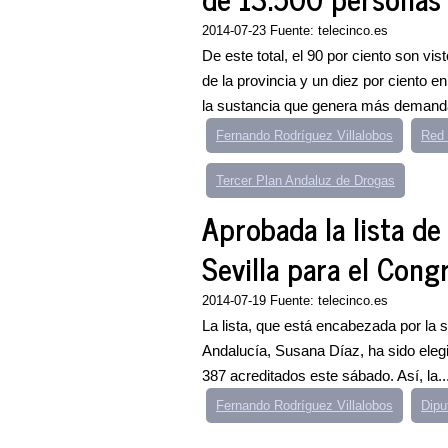
2014-07-23 Fuente: telecinco.es
De este total, el 90 por ciento son vi
de la provincia y un diez por ciento e
la sustancia que genera más demanda
Fernando Rodríguez Villalobos
Red 
Tercer Plan Andaluz de Drogas
Aprobada la lista d
Sevilla para el Cong
2014-07-19 Fuente: telecinco.es
La lista, que está encabezada por la 
Andalucía, Susana Díaz, ha sido elegi
387 acreditados este sábado. Así, la..
Fernando Rodríguez Villalobos
Dipu