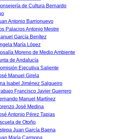
onsejería de Cultura Bernardo
no
uan Antonio Barrionuevo
os Palacios Antonio Mestre
anuel García Benítez
ngela María López
osalía Moreno de Medio Ambiente
unta de Andalucía
omisión Ejecutiva Saliente
osé Manuel Girela
na Isabel Jiménez Salgueiro
rabajo Francisco Javier Guerrero
ernando Manuel Martínez
orenzo José Medina
osé Antonio Pérez Tapias
scuela de Otoño
stepa Juan García Baena
uan María Carmona