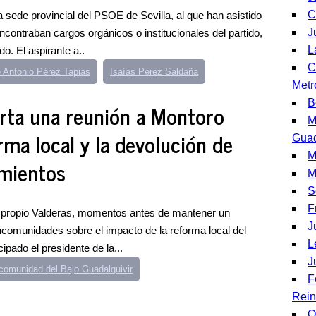
C
a sede provincial del PSOE de Sevilla, al que han asistido
J
contraban cargos orgánicos o institucionales del partido,
L
do. El aspirante a..
C
 Antonio Pérez Tapias
Isaías Pérez Saldaña
Metr
B
arta una reunión a Montoro
M
rma local y la devolución de
Guad
M
mientos
M
S
F
l propio Valderas, momentos antes de mantener un
J
comunidades sobre el impacto de la reforma local del
L
ipado el presidente de la...
J
omunidad del Bajo Guadalquivir
F
Rein
O