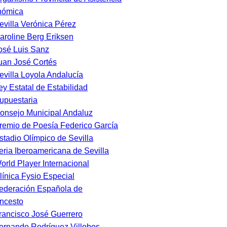
nómica
evilla Verónica Pérez
aroline Berg Eriksen
osé Luis Sanz
uan José Cortés
evilla Loyola Andalucía
ey Estatal de Estabilidad
upuestaria
onsejo Municipal Andaluz
remio de Poesía Federico García
stadio Olímpico de Sevilla
eria Iberoamericana de Sevilla
orld Player Internacional
línica Fysio Especial
ederación Española de
ncesto
rancisco José Guerrero
ernando Rodríguez Villobos