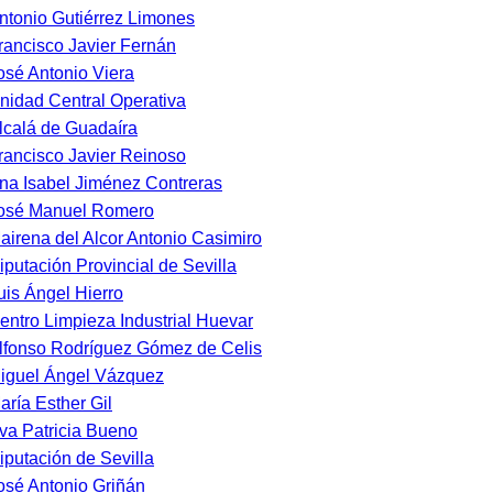
ntonio Gutiérrez Limones
rancisco Javier Fernán
osé Antonio Viera
nidad Central Operativa
lcalá de Guadaíra
rancisco Javier Reinoso
na Isabel Jiménez Contreras
osé Manuel Romero
airena del Alcor Antonio Casimiro
iputación Provincial de Sevilla
uis Ángel Hierro
entro Limpieza Industrial Huevar
lfonso Rodríguez Gómez de Celis
iguel Ángel Vázquez
aría Esther Gil
va Patricia Bueno
iputación de Sevilla
osé Antonio Griñán