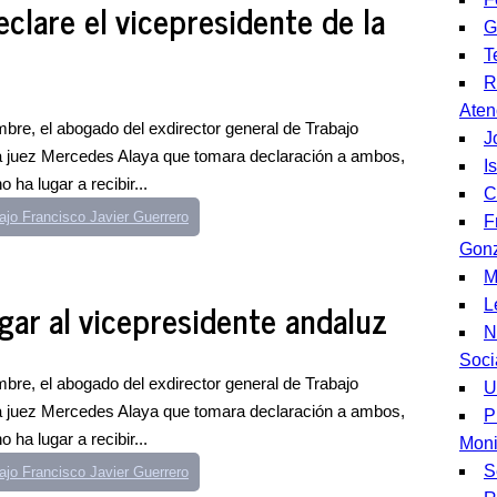
clare el vicepresidente de la
G
T
R
Aten
bre, el abogado del exdirector general de Trabajo
J
 la juez Mercedes Alaya que tomara declaración a ambos,
I
ha lugar a recibir...
C
ajo Francisco Javier Guerrero
F
Gonz
M
gar al vicepresidente andaluz
L
N
Soci
bre, el abogado del exdirector general de Trabajo
U
 la juez Mercedes Alaya que tomara declaración a ambos,
P
ha lugar a recibir...
Moni
S
ajo Francisco Javier Guerrero