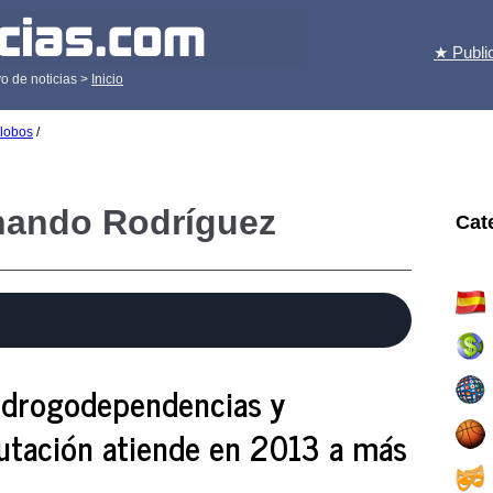
★ Publi
o de noticias >
Inicio
alobos
/
rnando Rodríguez
Cat
e drogodependencias y
putación atiende en 2013 a más