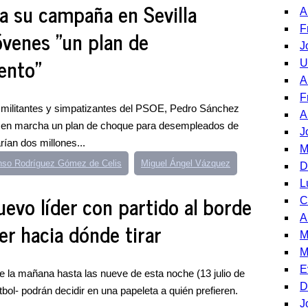
a su campaña en Sevilla
A
F
óvenes "un plan de
J
ento"
U
A
F
 militantes y simpatizantes del PSOE, Pedro Sánchez
A
 en marcha un plan de choque para desempleados de
J
rían dos millones...
M
nso Rodríguez Gómez de Celis
Miguel Ángel Vázquez
D
L
evo líder con partido al borde
C
A
er hacia dónde tirar
M
M
E
e la mañana hasta las nueve de esta noche (13 julio de
D
útbol- podrán decidir en una papeleta a quién prefieren.
J
.