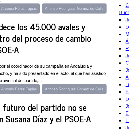
C
 Antonio Pérez Tapias
Alfonso Rodríguez Gómez de Celis
Bue
J
ece los 45.000 avales y
L
ntro del proceso de cambio
M
Á
PSOE-A
R
J
C
por el coordinador de su campaña en Andalucía y
J
ho, y ha sido presentado en el acto, al que han asistido
A
ovincial del partido,...
T
 Antonio Pérez Tapias
Alfonso Rodríguez Gómez de Celis
F
L
 futuro del partido no se
J
E
n Susana Díaz y el PSOE-A
E
J