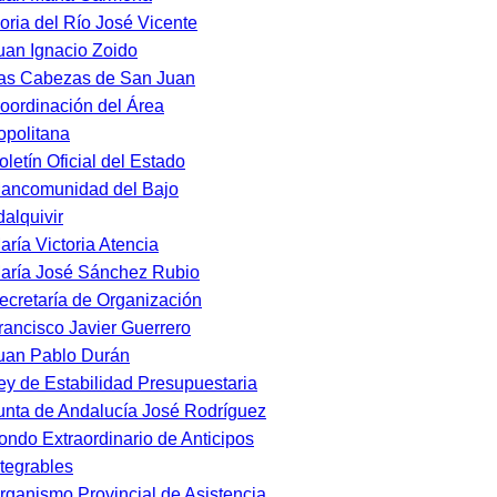
oria del Río José Vicente
uan Ignacio Zoido
as Cabezas de San Juan
oordinación del Área
opolitana
oletín Oficial del Estado
ancomunidad del Bajo
alquivir
aría Victoria Atencia
aría José Sánchez Rubio
ecretaría de Organización
rancisco Javier Guerrero
uan Pablo Durán
ey de Estabilidad Presupuestaria
unta de Andalucía José Rodríguez
ondo Extraordinario de Anticipos
tegrables
rganismo Provincial de Asistencia