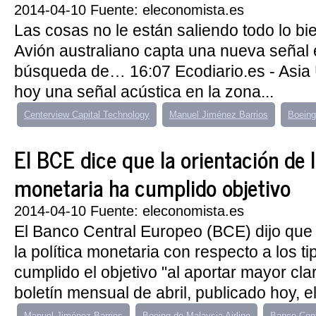
2014-04-10 Fuente: eleconomista.es
Las cosas no le están saliendo todo lo bie
Avión australiano capta una nueva señal 
búsqueda de… 16:07 Ecodiario.es - Asia 
hoy una señal acústica en la zona...
Centerview Capital Technology
Manuel Jiménez Barrios
Boeing
El BCE dice que la orientación de l
monetaria ha cumplido objetivo
2014-04-10 Fuente: eleconomista.es
El Banco Central Europeo (BCE) dijo que 
la política monetaria con respecto a los ti
cumplido el objetivo "al aportar mayor cla
boletín mensual de abril, publicado hoy, e
Manuel Jiménez Barrios
Boeing de Malaysia Airline
Banco Cent