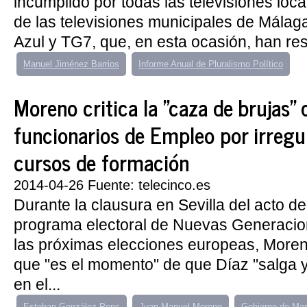
incumplido por todas las televisiones loc
de las televisiones municipales de Mála
Azul y TG7, que, en esta ocasión, han res
Manuel Jiménez Barrios
Informe Anual de Pluralismo Político
Moreno critica la "caza de brujas"
funcionarios de Empleo por irregu
cursos de formación
2014-04-26 Fuente: telecinco.es
Durante la clausura en Sevilla del acto d
programa electoral de Nuevas Generaci
las próximas elecciones europeas, More
que "es el momento" de que Díaz "salga y
en el...
Esteban González Pons
Juan Manuel Moreno
Gobierno de Mar