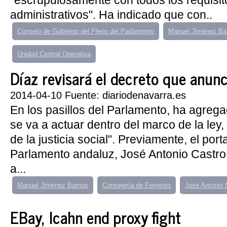
"escrupulosamente con todos los requisit
administrativos". Ha indicado que con..
Consejo de Gobierno del Pleno del Parlamento
Manuel Jiménez Bar
Unidad Central Operativa
Díaz revisará el decreto que anunció
2014-04-10 Fuente: diariodenavarra.es
En los pasillos del Parlamento, ha agreg
se va a actuar dentro del marco de la ley,
de la justicia social". Previamente, el por
Parlamento andaluz, José Antonio Castro
a...
Manuel Jiménez Barrios
Consejería de Fomento
José Antonio 
EBay, Icahn end proxy fight