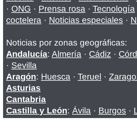
·
ONG
·
Prensa rosa
·
Tecnología
coctelera
·
Noticias especiales
·
N
Noticias por zonas geográficas:
Andalucía
:
Almería
·
Cádiz
·
Cór
·
Sevilla
Aragón
:
Huesca
·
Teruel
·
Zarago
Asturias
Cantabria
Castilla y León
:
Ávila
·
Burgos
·
Soria
·
Valladolid
·
Zamora
Castilla-La Mancha
:
Albacete
·
C