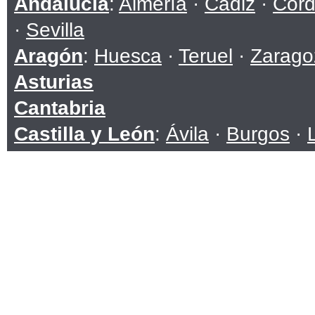
Andalucía
:
Almería
·
Cádiz
·
Cór
·
Sevilla
Aragón
:
Huesca
·
Teruel
·
Zarago
Asturias
Cantabria
Castilla y León
:
Ávila
·
Burgos
·
Soria
·
Valladolid
·
Zamora
Castilla-La Mancha
:
Albacete
·
C
Toledo
Cataluña
:
Barcelona
·
Girona
·
Ll
Ceuta
Comunidad Valenciana
:
Alicante