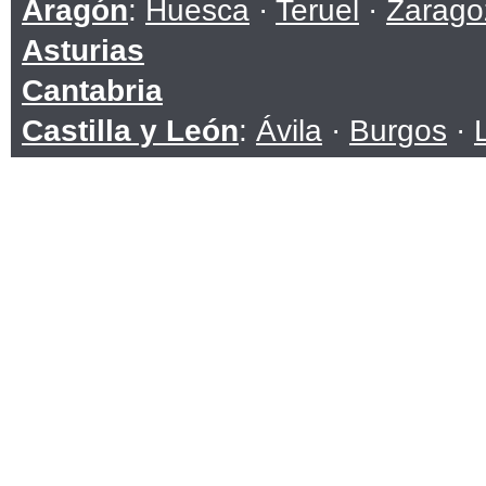
Aragón
:
Huesca
·
Teruel
·
Zarago
Asturias
Cantabria
Castilla y León
:
Ávila
·
Burgos
·
Soria
·
Valladolid
·
Zamora
Castilla-La Mancha
:
Albacete
·
C
Toledo
Cataluña
:
Barcelona
·
Girona
·
Ll
Ceuta
Comunidad Valenciana
:
Alicante
Extremadura
:
Badajoz
·
Cáceres
Galicia
:
A Coruña
·
Lugo
·
Ouren