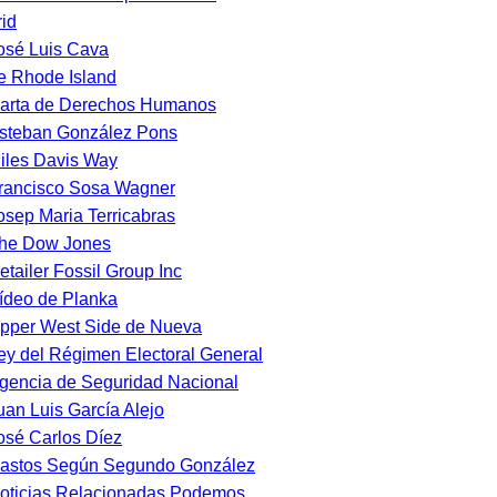
id
osé Luis Cava
e Rhode Island
arta de Derechos Humanos
steban González Pons
iles Davis Way
rancisco Sosa Wagner
osep Maria Terricabras
he Dow Jones
etailer Fossil Group Inc
ídeo de Planka
pper West Side de Nueva
ey del Régimen Electoral General
gencia de Seguridad Nacional
uan Luis García Alejo
osé Carlos Díez
astos Según Segundo González
oticias Relacionadas Podemos