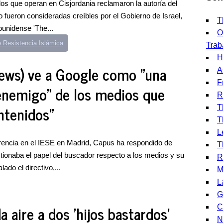
s que operan en Cisjordania reclamaron la autoría del
o fueron consideradas creíbles por el Gobierno de Israel,
T
ounidense 'The...
O
 Resistencia Islámica
Trab
H
ews) ve a Google como "una
A
F
enemigo" de los medios que
R
ntenidos"
T
T
L
rencia en el IESE en Madrid, Capus ha respondido de
T
ionaba el papel del buscador respecto a los medios y su
R
ado el directivo,...
M
L
G
 aire a dos 'hijos bastardos'
C
N