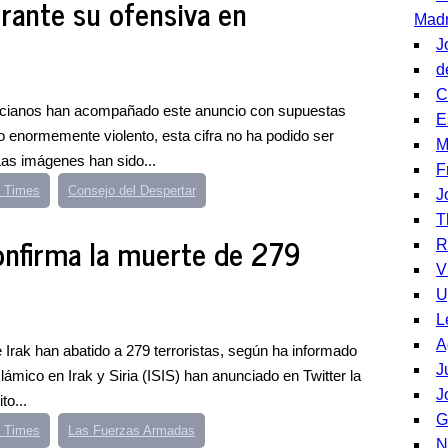
urante su ofensiva en
Madr
J
d
C
ilicianos han acompañado este anuncio con supuestas
E
 enormemente violento, esta cifra no ha podido ser
M
Las imágenes han sido...
F
 Times
Consejo del Despertar
J
T
onfirma la muerte de 279
R
V
U
L
A
Irak han abatido a 279 terroristas, según ha informado
J
lámico en Irak y Siria (ISIS) han anunciado en Twitter la
J
to...
G
 Times
Las Fuerzas Armadas
N