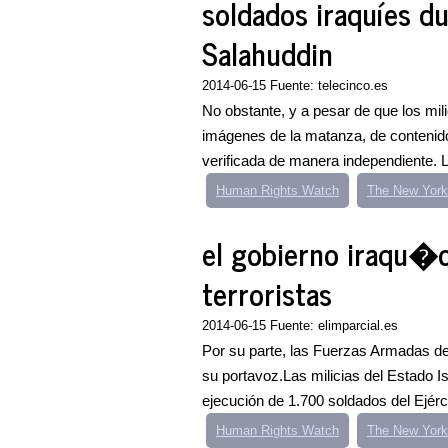
soldados iraquíes d
Salahuddin
2014-06-15 Fuente: telecinco.es
No obstante, y a pesar de que los m
imágenes de la matanza, de contenido
verificada de manera independiente. 
Human Rights Watch
The New York
el gobierno iraqu�
terroristas
2014-06-15 Fuente: elimparcial.es
Por su parte, las Fuerzas Armadas de 
su portavoz.Las milicias del Estado Is
ejecución de 1.700 soldados del Ejérci
Human Rights Watch
The New York