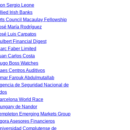
on Sergio Leone
llied Irish Banks
rts Council Macaulay Fellowship
osé María Rodríguez
osé Luis Carpatos
ulbert Financial Digest
arc Faber Limited
uan Carlos Costa
ugo Boss Watches
aes Centros Auditivos
mar Farouk Abdulmutallab
gencia de Seguridad Nacional de
dos
arcelona World Race
ungary de Nandor
empleton Emerging Markets Group
gora Asesores Financieros
niversidad Complutense de