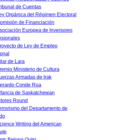
ribunal de Cuentas
ey Orgánica del Régimen Electoral
omisión de Financiación
sociación Europea de Inversores
esionales
royecto de Ley de Empleo
onal
ilar de Lara
remio Ministerio de Cultura
uerzas Armadas de Irak
erardo Conde Roa
nfancia de Saskatchewan
itores Round
errorismo del Departamento de
do
cience Writing del American
tute
nts Belong Outsi