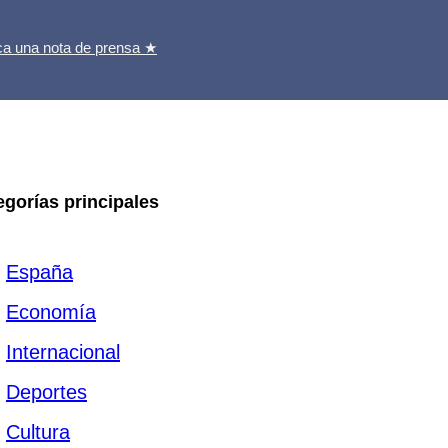
ca una nota de prensa ★
egorías principales
España
Economía
Internacional
Deportes
Cultura