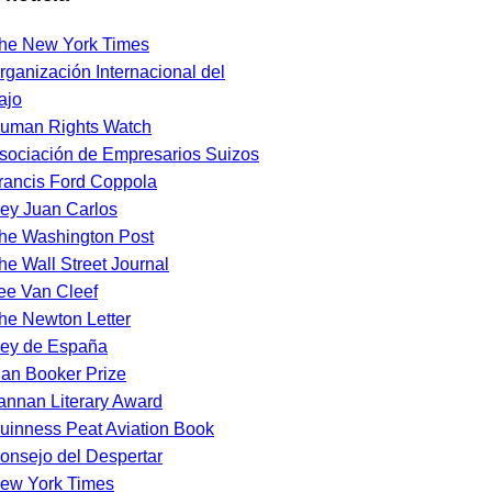
he New York Times
rganización Internacional del
ajo
uman Rights Watch
sociación de Empresarios Suizos
rancis Ford Coppola
ey Juan Carlos
he Washington Post
he Wall Street Journal
ee Van Cleef
he Newton Letter
ey de España
an Booker Prize
annan Literary Award
uinness Peat Aviation Book
onsejo del Despertar
ew York Times