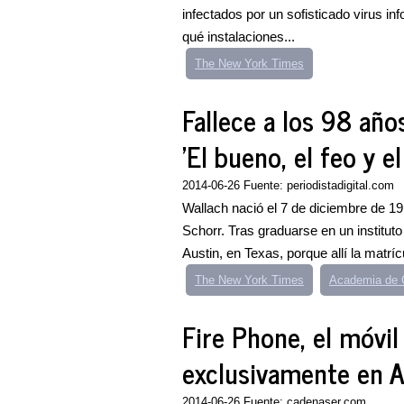
infectados por un sofisticado virus i
qué instalaciones...
The New York Times
Fallece a los 98 años
'El bueno, el feo y e
2014-06-26 Fuente: periodistadigital.com
Wallach nació el 7 de diciembre de 1
Schorr. Tras graduarse en un instituto
Austin, en Texas, porque allí la matrícu
The New York Times
Academia de 
Fire Phone, el móvi
exclusivamente en 
2014-06-26 Fuente: cadenaser.com