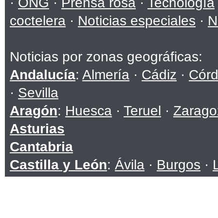
·
ONG
·
Prensa rosa
·
Tecnología
coctelera
·
Noticias especiales
·
N
Noticias por zonas geográficas:
Andalucía
:
Almería
·
Cádiz
·
Cór
·
Sevilla
Aragón
:
Huesca
·
Teruel
·
Zarago
Asturias
Cantabria
Castilla y León
:
Ávila
·
Burgos
·
Soria
·
Valladolid
·
Zamora
Castilla-La Mancha
:
Albacete
·
C