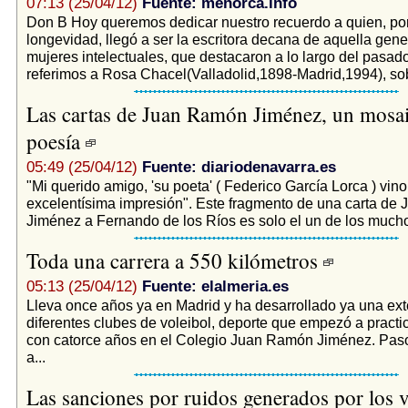
07:13 (25/04/12)
Fuente: menorca.info
Don B Hoy queremos dedicar nuestro recuerdo a quien, po
longevidad, llegó a ser la escritora decana de aquella gen
mujeres intelectuales, que destacaron a lo largo del pasado
referimos a Rosa Chacel(Valladolid,1898-Madrid,1994), sobr
Las cartas de Juan Ramón Jiménez, un mosa
poesía
05:49 (25/04/12)
Fuente: diariodenavarra.es
"Mi querido amigo, 'su poeta' ( Federico García Lorca ) vin
excelentísima impresión". Este fragmento de una carta d
Jiménez a Fernando de los Ríos es solo el un de los muchos
Toda una carrera a 550 kilómetros
05:13 (25/04/12)
Fuente: elalmeria.es
Lleva once años ya en Madrid y ha desarrollado ya una ext
diferentes clubes de voleibol, deporte que empezó a practi
con catorce años en el Colegio Juan Ramón Jiménez. Paso
a...
Las sanciones por ruidos generados por los 