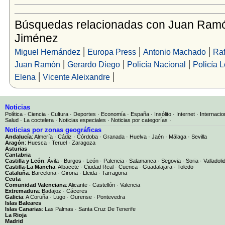
Búsquedas relacionadas con Juan Ram
Jiménez
|
|
|
Miguel Hernández
Europa Press
Antonio Machado
Raf
|
|
|
Juan Ramón
Gerardo Diego
Policía Nacional
Policía L
|
|
Elena
Vicente Aleixandre
Noticias
Política
·
Ciencia
·
Cultura
·
Deportes
·
Economía
·
España
·
Insólito
·
Internet
·
Internacio
Salud
·
La coctelera
·
Noticias especiales
·
Noticias por categorías
·
Noticias por zonas geográficas
Andalucía
:
Almería
·
Cádiz
·
Córdoba
·
Granada
·
Huelva
·
Jaén
·
Málaga
·
Sevilla
Aragón
:
Huesca
·
Teruel
·
Zaragoza
Asturias
Cantabria
Castilla y León
:
Ávila
·
Burgos
·
León
·
Palencia
·
Salamanca
·
Segovia
·
Soria
·
Valladoli
Castilla-La Mancha
:
Albacete
·
Ciudad Real
·
Cuenca
·
Guadalajara
·
Toledo
Cataluña
:
Barcelona
·
Girona
·
Lleida
·
Tarragona
Ceuta
Comunidad Valenciana
:
Alicante
·
Castellón
·
Valencia
Extremadura
:
Badajoz
·
Cáceres
Galicia
:
A Coruña
·
Lugo
·
Ourense
·
Pontevedra
Islas Baleares
Islas Canarias
:
Las Palmas
·
Santa Cruz De Tenerife
La Rioja
Madrid