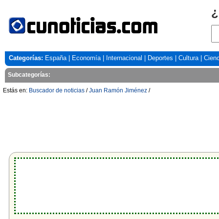
¿
Categorías:
España
|
Economía
|
Internacional
|
Deportes
|
Cultura
|
Cienc
Subcategorías:
Estás en:
Buscador de noticias
/
Juan Ramón Jiménez
/