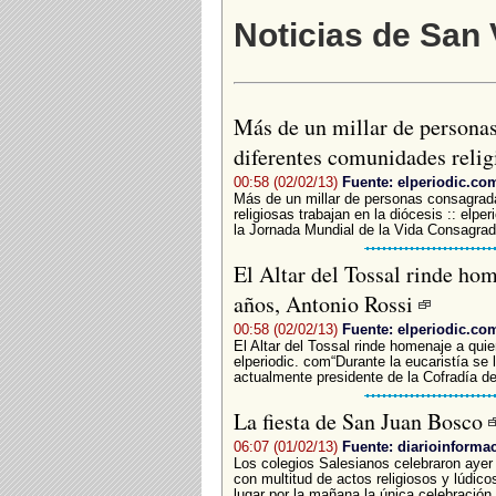
Noticias de San 
Más de un millar de personas
diferentes comunidades relig
00:58 (02/02/13)
Fuente: elperiodic.co
Más de un millar de personas consagrad
religiosas trabajan en la diócesis :: elp
la Jornada Mundial de la Vida Consagrad
El Altar del Tossal rinde hom
años, Antonio Rossi
00:58 (02/02/13)
Fuente: elperiodic.co
El Altar del Tossal rinde homenaje a quie
elperiodic. com“Durante la eucaristía se
actualmente presidente de la Cofradía de
La fiesta de San Juan Bosco
06:07 (01/02/13)
Fuente: diarioinforma
Los colegios Salesianos celebraron ayer
con multitud de actos religiosos y lúdico
lugar por la mañana la única celebración r