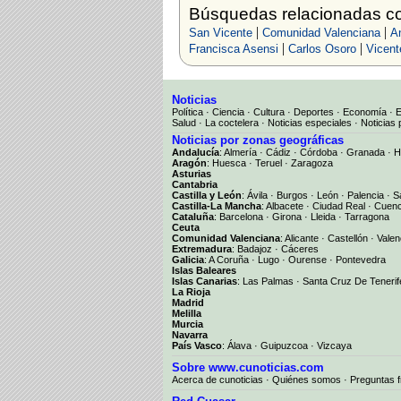
Búsquedas relacionadas co
|
|
San Vicente
Comunidad Valenciana
An
|
|
Francisca Asensi
Carlos Osoro
Vicent
Noticias
Política
·
Ciencia
·
Cultura
·
Deportes
·
Economía
·
Salud
·
La coctelera
·
Noticias especiales
·
Noticias 
Noticias por zonas geográficas
Andalucía
:
Almería
·
Cádiz
·
Córdoba
·
Granada
·
H
Aragón
:
Huesca
·
Teruel
·
Zaragoza
Asturias
Cantabria
Castilla y León
:
Ávila
·
Burgos
·
León
·
Palencia
·
S
Castilla-La Mancha
:
Albacete
·
Ciudad Real
·
Cuen
Cataluña
:
Barcelona
·
Girona
·
Lleida
·
Tarragona
Ceuta
Comunidad Valenciana
:
Alicante
·
Castellón
·
Valen
Extremadura
:
Badajoz
·
Cáceres
Galicia
:
A Coruña
·
Lugo
·
Ourense
·
Pontevedra
Islas Baleares
Islas Canarias
:
Las Palmas
·
Santa Cruz De Tenerif
La Rioja
Madrid
Melilla
Murcia
Navarra
País Vasco
:
Álava
·
Guipuzcoa
·
Vizcaya
Sobre www.cunoticias.com
Acerca de cunoticias
·
Quiénes somos
·
Preguntas 