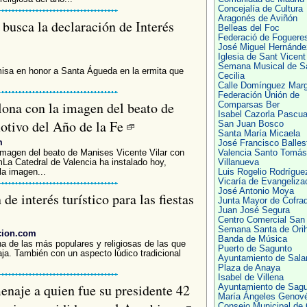
Concejalía de Cultura
Aragonés de Aviñón
usca la declaración de Interés
Belleas del Foc
Federació de Foguere
José Miguel Hernánde
Iglesia de Sant Vicent
Semana Musical de S
 misa en honor a Santa Águeda en la ermita que
Cecilia
Calle Domínguez Marg
Federación Unión de
lona con la imagen del beato de
Comparsas Ber
Isabel Cazorla Pascua
otivo del Año de la Fe
San Juan Bosco
Santa María Micaela
m
José Francisco Balles
 imagen del beato de Manises Vicente Vilar con
Valencia Santo Tomás
mLa Catedral de Valencia ha instalado hoy,
Villanueva
la imagen...
Luis Rogelio Rodrígue
Vicaría de Evangeliza
José Antonio Moya
de interés turístico para las fiestas
Junta Mayor de Cofra
Juan José Segura
Centro Comercial San
Semana Santa de Orih
cion.com
Banda de Música
na de las más populares y religiosas de las que
Puerto de Sagunto
ja. También con un aspecto lúdico tradicional
Ayuntamiento de Sal
Plaza de Anaya
Isabel de Villena
enaje a quien fue su presidente 42
Ayuntamiento de Sagu
María Ángeles Genov
Consejo Municipal de 