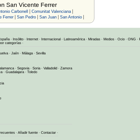
n San Vicente Ferrer
|
|
tonio Carbonell
Comunitat Valenciana
|
|
|
|
e Ferrer
San Pedro
San Juan
San Antonio
España
·
Insólito
·
Internet
·
Internacional
·
Latinoamérica
·
Miradas
·
Medios
·
Ocio
·
ONG
·
por categorías
·
uelva
·
Jaén
·
Málaga
·
Sevilla
alamanca
·
Segovia
·
Soria
·
Valladolid
·
Zamora
ca
·
Guadalajara
·
Toledo
cia
e
frecuentes
·
Añadir fuente
·
Contactar
·