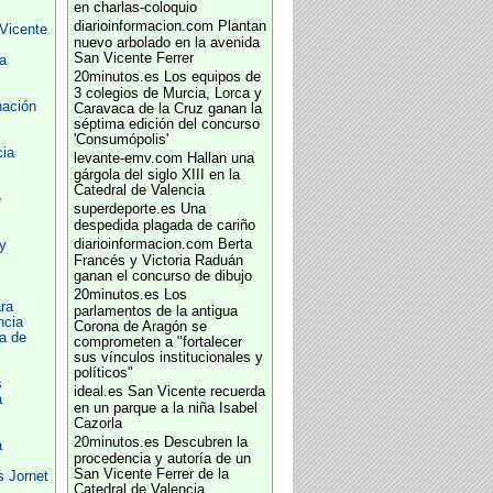
en charlas-coloquio
diarioinformacion.com
Plantan
Vicente
nuevo arbolado en la avenida
San Vicente Ferrer
a
20minutos.es
Los equipos de
3 colegios de Murcia, Lorca y
nación
Caravaca de la Cruz ganan la
séptima edición del concurso
'Consumópolis'
cia
levante-emv.com
Hallan una
gárgola del siglo XIII en la
Catedral de Valencia
e
superdeporte.es
Una
despedida plagada de cariño
diarioinformacion.com
Berta
y
Francés y Victoria Raduán
ganan el concurso de dibujo
20minutos.es
Los
ra
parlamentos de la antigua
ncia
Corona de Aragón se
a de
comprometen a "fortalecer
sus vínculos institucionales y
políticos"
s
ideal.es
San Vicente recuerda
a
en un parque a la niña Isabel
Cazorla
20minutos.es
Descubren la
a
procedencia y autoría de un
San Vicente Ferrer de la
 Jornet
Catedral de Valencia