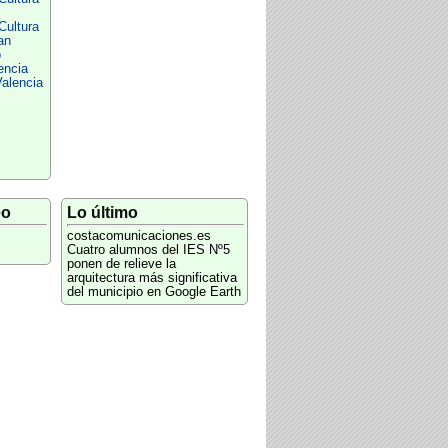
Cultura
an
o
encia
Valencia
s
eo
Lo último
costacomunicaciones.es
Cuatro alumnos del IES Nº5
ponen de relieve la
arquitectura más significativa
del municipio en Google Earth