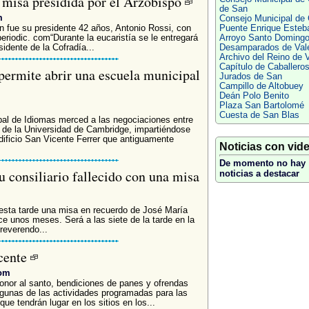
 misa presidida por el Arzobispo
de San
m
Consejo Municipal de 
en fue su presidente 42 años, Antonio Rossi, con
Puente Enrique Esteb
periodic. com“Durante la eucaristía se le entregará
Arroyo Santo Doming
idente de la Cofradía...
Desamparados de Val
Archivo del Reino de 
Capítulo de Caballero
ermite abrir una escuela municipal
Jurados de San
Campillo de Altobuey
Deán Polo Benito
Plaza San Bartolomé
Cuesta de San Blas
al de Idiomas merced a las negociaciones entre
s de la Universidad de Cambridge, impartiéndose
dificio San Vicente Ferrer que antiguamente
Noticias con vid
De momento no hay
u consiliario fallecido con una misa
noticias a destacar
esta tarde una misa en recuerdo de José María
ce unos meses. Será a las siete de la tarde en la
 reverendo...
cente
com
honor al santo, bendiciones de panes y ofrendas
algunas de las actividades programadas para las
ue tendrán lugar en los sitios en los...