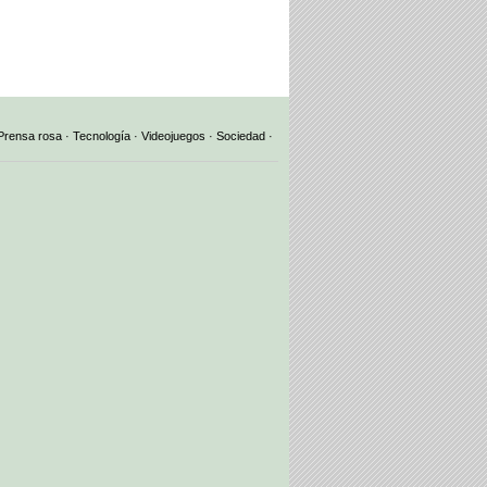
Prensa rosa
·
Tecnología
·
Videojuegos
·
Sociedad
·