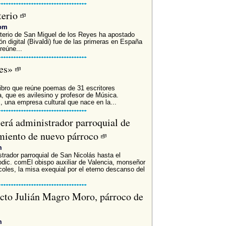
terio
com
sterio de San Miguel de los Reyes ha apostado
ón digital (Bivaldi) fue de las primeras en España
reúne...
nes»
ro que reúne poemas de 31 escritores
a, que es avilesino y profesor de Música.
 una empresa cultural que nace en la...
erá administrador parroquial de
miento de nuevo párroco
m
rador parroquial de San Nicolás hasta el
odic. comEl obispo auxiliar de Valencia, monseñor
oles, la misa exequial por el eterno descanso del
tecto Julián Magro Moro, párroco de
m