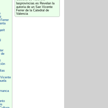
lasprovincias.es
Revelan la
autoría de un San Vicente
Ferrer de la Catedral de
s
Valencia
z
 Ferrer
anta
arit
l
ter
 de
z
ción
días
 Vicente
uela
amanca
nto
és
Cultura