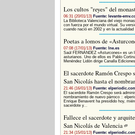
Los cultos "reyes" del monas
06:31 (20/01/13)
Fuente: levante-emv.
La Biblioteca Valenciana del viejo mona
con fuerza por el mundo virtual. Su versi
cuando nació en 2002 y en la actualidad 
Poetas a lomos de «Asturco
07:08 (17/01/13)
Fuente: lne.es
Saúl FERNÁNDEZ «Asturcones» es un lib
asturianos. Uno de ellos es Pablo Cortin
Menéndez Lidón dirige Canalla Ediciones,
El sacerdote Ramón Crespo s
San Nicolás hasta el nombra
21:46 (16/01/13)
Fuente: elperiodic.co
El sacerdote Ramón Crespo será administ
nombramiento de nuevo párroco :: elperi
Enrique Benavent ha presidido hoy, miérc
sacerdote y...
Fallece el sacerdote y arqui
San Nicolás de Valencia
21:34 (15/01/13)
Fuente: elperiodic.co