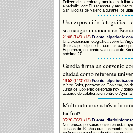
Fallece el sacerdote y arquitecto Julián
elperiodic. comEl sacerdote y arquitecto
San Nicolás de Valencia durante los últim
Una exposición fotográfica s
se inaugura mañana en Beni
21:08 (14/01/13)
Fuente: elperiodic.co
Una exposición fotográfica sobre la Vi
Benicalap :: elperiodic. comLas parroqui
Esperanza, del barrio valenciano de Ben
próximo 27...
Gandia firma un convenio co
ciudad como referente univer
19:52 (14/01/13)
Fuente: elperiodic.co
Víctor Soler, portavoz de Gobierno, ha 
Junta de Gobierno celebrada hoy y donde
acuerdo de colaboración entre el Ayuntam
Multitudinario adiós a la niñ
balín
05:26 (05/01/13)
Fuente: diarioinforma
Numerosas personas quisieron estar ayer
ilicitana de 10 años que finalmente fallec
balín en un ojo el día de año nuevo, un...