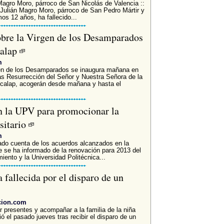
 Magro Moro, párroco de San Nicolás de Valencia ::
 Julián Magro Moro, párroco de San Pedro Mártir y
os 12 años, ha fallecido...
obre la Virgen de los Desamparados
calap
m
rgen de los Desamparados se inaugura mañana en
as Resurrección del Señor y Nuestra Señora de la
icalap, acogerán desde mañana y hasta el
n la UPV para promocionar la
sitario
m
dado cuenta de los acuerdos alcanzados en la
 se ha informado de la renovación para 2013 del
iento y la Universidad Politécnica...
a fallecida por el disparo de un
cion.com
 presentes y acompañar a la familia de la niña
ió el pasado jueves tras recibir el disparo de un