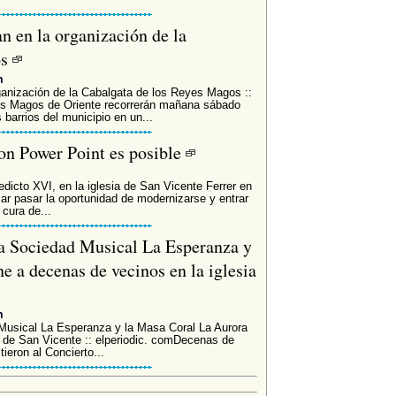
n en la organización de la
os
m
anización de la Cabalgata de los Reyes Magos ::
es Magos de Oriente recorrerán mañana sábado
s barrios del municipio en un...
con Power Point es posible
icto XVI, en la iglesia de San Vicente Ferrer en
ar pasar la oportunidad de modernizarse y entrar
 cura de...
la Sociedad Musical La Esperanza y
e a decenas de vecinos en la iglesia
m
Musical La Esperanza y la Masa Coral La Aurora
a de San Vicente :: elperiodic. comDecenas de
ieron al Concierto...