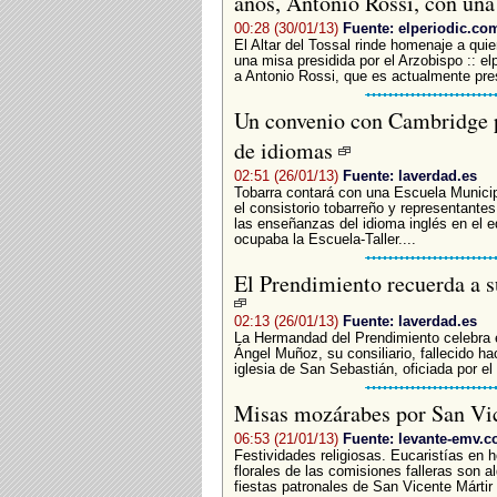
años, Antonio Rossi, con una
00:28 (30/01/13)
Fuente: elperiodic.co
El Altar del Tossal rinde homenaje a qui
una misa presidida por el Arzobispo :: el
a Antonio Rossi, que es actualmente pres
Un convenio con Cambridge p
de idiomas
02:51 (26/01/13)
Fuente: laverdad.es
Tobarra contará con una Escuela Municip
el consistorio tobarreño y representante
las enseñanzas del idioma inglés en el e
ocupaba la Escuela-Taller....
El Prendimiento recuerda a s
02:13 (26/01/13)
Fuente: laverdad.es
La Hermandad del Prendimiento celebra 
Ángel Muñoz, su consiliario, fallecido ha
iglesia de San Sebastián, oficiada por el
Misas mozárabes por San Vi
06:53 (21/01/13)
Fuente: levante-emv.
Festividades religiosas. Eucaristías en 
florales de las comisiones falleras son 
fiestas patronales de San Vicente Mártir q