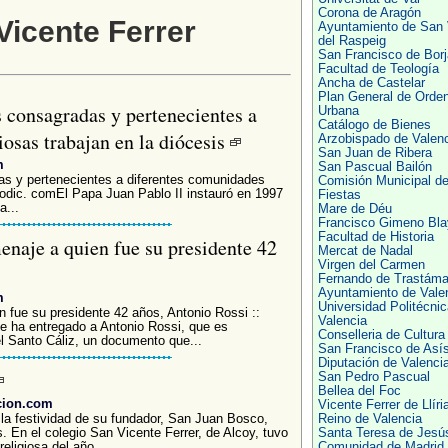
Corona de Aragón
Vicente Ferrer
Ayuntamiento de San 
del Raspeig
San Francisco de Borj
Facultad de Teología
Ancha de Castelar
Plan General de Orde
 consagradas y pertenecientes a
Urbana
Catálogo de Bienes
iosas trabajan en la diócesis
Arzobispado de Valen
San Juan de Ribera
m
San Pascual Bailón
as y pertenecientes a diferentes comunidades
Comisión Municipal d
eriodic. comEl Papa Juan Pablo II instauró en 1997
Fiestas
a...
Mare de Déu
Francisco Gimeno Bla
Facultad de Historia
enaje a quien fue su presidente 42
Mercat de Nadal
Virgen del Carmen
Fernando de Trastáma
Ayuntamiento de Vale
m
Universidad Politécnic
n fue su presidente 42 años, Antonio Rossi ::
Valencia
 le ha entregado a Antonio Rossi, que es
Conselleria de Cultura
l Santo Cáliz, un documento que...
San Francisco de Así
Diputación de Valenci
San Pedro Pascual
Bellea del Foc
cion.com
Vicente Ferrer de Llíri
 la festividad de su fundador, San Juan Bosco,
Reino de Valencia
s. En el colegio San Vicente Ferrer, de Alcoy, tuvo
Santa Teresa de Jesús
eligiosa del año...
Comunidad de Madrid