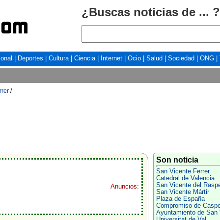
¿Buscas noticias de ... ?
ional
|
Deportes
|
Cultura
|
Ciencia
|
Internet
|
Ocio
|
Salud
|
Sociedad
|
ONG
|
rrer
/
Son noticia
San Vicente Ferrer
Catedral de Valencia
San Vicente del Rasp
Anuncios:
San Vicente Mártir
Plaza de España
Compromiso de Casp
Ayuntamiento de San 
Universitat de Val