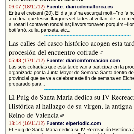
06:07 (18/11/12)
Fuente: diariodemallorca.es
Entra el creixent (20). El dia ja s´ha escurçat molt –"no fa ho
això feia que fessin llargues vetllades al voltant de la xem
el rosari i contaven rondalles; llavors torraven porquim –ll
botifarró, xulla, panxeta, etc...
Las calles del casco histórico acogen esta tard
procesión del encuentro cofrade
05:43 (17/11/12)
Fuente: diarioinformacion.com
Las seis cofradías que esta tarde van a participar en la pro
organizada por la Junta Mayor de Semana Santa dentro de
provincial que se va a celebrar este fin de semana en Elch
preparado para...
El Puig de Santa Maria dedica su IV Recreac
Histórica al hallazgo de su virgen, la antigua
Reino de Valencia
18:14 (16/11/12)
Fuente: elperiodic.com
El Puig de Santa Maria dedica su IV Recreación Histórica a