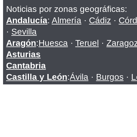
Noticias por zonas geográficas:
Andalucía
:
Almería
·
Cádiz
·
Cór
·
Sevilla
Aragón
:
Huesca
·
Teruel
·
Zarago
Asturias
Cantabria
Castilla y León
:
Ávila
·
Burgos
·
L
Soria
·
Valladolid
·
Zamora
Castilla-La Mancha
:
Albacete
·
C
Toledo
Cataluña
:
Barcelona
·
Girona
·
Lle
Ceuta