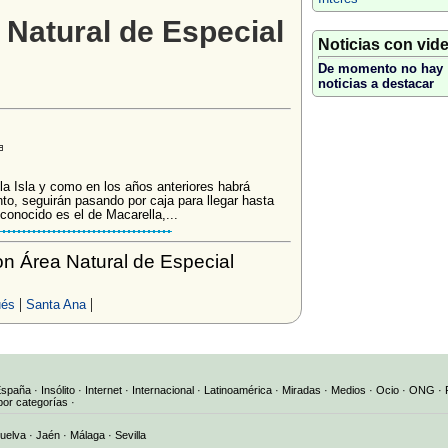
 Natural de Especial
Noticias con vid
De momento no hay
noticias a destacar
la Isla y como en los años anteriores habrá
o, seguirán pasando por caja para llegar hasta
onocido es el de Macarella,...
n Área Natural de Especial
|
|
ués
Santa Ana
España
·
Insólito
·
Internet
·
Internacional
·
Latinoamérica
·
Miradas
·
Medios
·
Ocio
·
ONG
·
por categorías
·
uelva
·
Jaén
·
Málaga
·
Sevilla