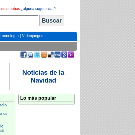
en pruebas
¿alguna sugerencia?
Tecnología
|
Videojuegos
Noticias de la
Navidad
Lo más popular
edio
enos
io
ial