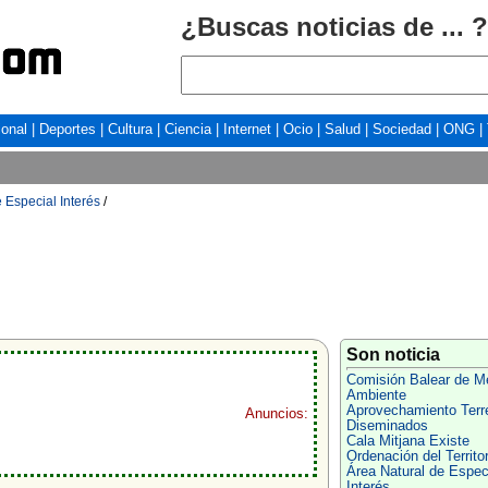
¿Buscas noticias de ... ?
ional
|
Deportes
|
Cultura
|
Ciencia
|
Internet
|
Ocio
|
Salud
|
Sociedad
|
ONG
|
 Especial Interés
/
Son noticia
Comisión Balear de M
Ambiente
Aprovechamiento Terr
Anuncios:
Diseminados
Cala Mitjana Existe
Ordenación del Territor
Área Natural de Espec
Interés