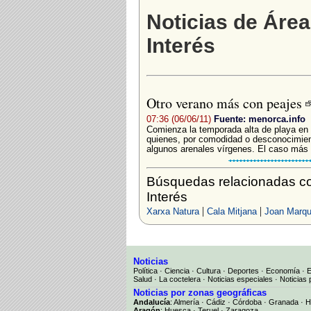
Noticias de Área
Interés
Otro verano más con peajes
07:36 (06/06/11)
Fuente: menorca.info
Comienza la temporada alta de playa en 
quienes, por comodidad o desconocimient
algunos arenales vírgenes. El caso más c
Búsquedas relacionadas co
Interés
|
|
Xarxa Natura
Cala Mitjana
Joan Marq
Noticias
Política
·
Ciencia
·
Cultura
·
Deportes
·
Economía
·
Salud
·
La coctelera
·
Noticias especiales
·
Noticias 
Noticias por zonas geográficas
Andalucía
:
Almería
·
Cádiz
·
Córdoba
·
Granada
·
H
Aragón
:
Huesca
·
Teruel
·
Zaragoza