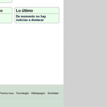
eo
Lo último
De momento no hay
noticias a destacar
Prensa rosa
·
Tecnología
·
Videojuegos
·
Sociedad
·