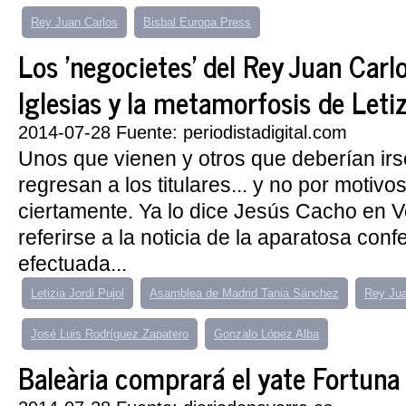
Rey Juan Carlos
Bisbal Europa Press
Los 'negocietes' del Rey Juan Carlo
Iglesias y la metamorfosis de Letiz
2014-07-28 Fuente: periodistadigital.com
Unos que vienen y otros que deberían ir
regresan a los titulares... y no por motivo
ciertamente. Ya lo dice Jesús Cacho en V
referirse a la noticia de la aparatosa conf
efectuada...
Letizia Jordi Pujol
Asamblea de Madrid Tania Sánchez
Rey Jua
José Luis Rodríguez Zapatero
Gonzalo López Alba
Baleària comprará el yate Fortuna 