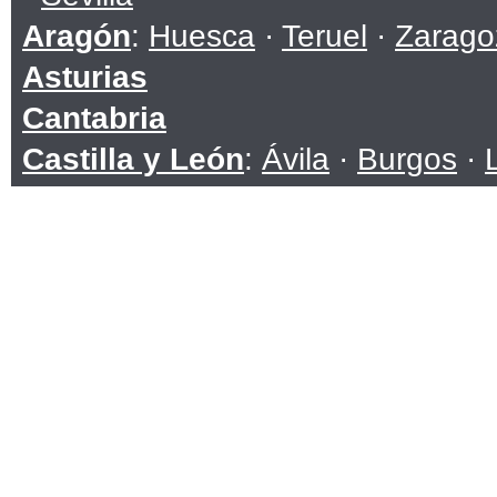
Aragón
:
Huesca
·
Teruel
·
Zarago
Asturias
Cantabria
Castilla y León
:
Ávila
·
Burgos
·
Soria
·
Valladolid
·
Zamora
Castilla-La Mancha
:
Albacete
·
C
Toledo
Cataluña
:
Barcelona
·
Girona
·
Ll
Ceuta
Comunidad Valenciana
:
Alicante
Extremadura
:
Badajoz
·
Cáceres
Galicia
:
A Coruña
·
Lugo
·
Ouren