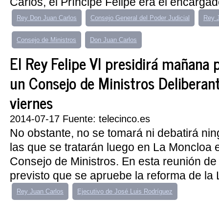
Carlos, el Príncipe Felipe era el encargad
Rey Don Juan Carlos
Consejo General del Poder Judicial
Rey J
Consejo de Ministros
Don Juan Carlos
El Rey Felipe VI presidirá mañana 
un Consejo de Ministros Deliberan
viernes
2014-07-17 Fuente: telecinco.es
No obstante, no se tomará ni debatirá ni
las que se tratarán luego en La Moncloa 
Consejo de Ministros. En esta reunión d
previsto que se apruebe la reforma de la L
Rey Juan Carlos
Ejecutivo de José Luis Rodríguez