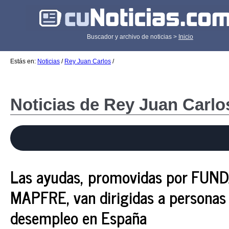
Buscador y archivo de noticias >
Inicio
Estás en:
Noticias
/
Rey Juan Carlos
/
Noticias de Rey Juan Carlo
Las ayudas, promovidas por FUN
MAPFRE, van dirigidas a personas 
desempleo en España