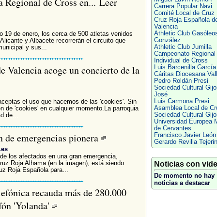
 Regional de Cross en... Leer
Carrera Popular Navi
Comité Local de Cruz 
Cruz Roja Española d
Valencia
Athletic Club Gasóleo
 19 de enero, los cerca de 500 atletas venidos
González
Alicante y Albacete recorrerán el circuito que
Athletic Club Jumilla
municipal y sus...
Campeonato Regional
Individual de Cross
e Valencia acoge un concierto de la
Luis Barcenilla García
Cáritas Diocesana Vall
Pedro Roldán Presi
Sociedad Cultural Gij
José
Luis Carmona Presi
 aceptas el uso que hacemos de las 'cookies'. Sin
Asamblea Local de Cr
n de 'cookies' en cualquier momento.La parroquia
Sociedad Cultural Gij
d de...
Universidad Europea 
de Cervantes
ón de emergencias pionera
Francisco Javier León
Gerardo Revilla Tejeri
.es
s de los afectados en una gran emergencia,
uz Roja Alhama (en la imagen), está siendo
Noticias con vid
ruz Roja Española para...
De momento no hay
noticias a destacar
lefónica recauda más de 280.000
ifón 'Yolanda'