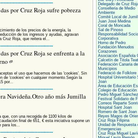
Delegado de Cruz Roj
idas por Cruz Roja sufre pobreza
Conselleria de Medio
Ambiente
Comité Local de Jumil
Juan José Medina
Coral de Moncada
Sal de Pinoso
imiento de los precios de la energía, la
Responsabilidad Socia
reducción de los ingresos y ayudas, agravan
Corporativa
Cruz Roja, que reitera el...
Horno de Pedro
Fundación Menudos
das por Cruz Roja se enfrenta a la
Corazones
Asociación Española 
erno
Calcetín de Titola Tea
Federación Canaria de
Municipios
Federació de Folklore
 aceptas el uso que hacemos de las 'cookies'. Sin
Hospital Universitario
n de 'cookies' en cualquier momento.Según la
Joan
5 por...
Área de Educación Es
Colegio de Educación I
era Navideña.Otro año más Jumilla
Pedro Miguel Sánche
Festival Solidario de F
Correos Reparte Sonri
Hospital Sant Joan
Romero de Sant Joan
Reyes Magos de Orie
ya que, con una recogida de 1100 kilos de
Cruz Roja Filipina
audación final de 651, € esta iniciativa supone un
Unidad de Respuesta 
 para los...
Emergencias
Cruz Roja Miguel Laví
Miguel Lavín Remón