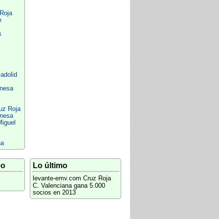
Roja
e
s
adolid
onesa
uz Roja
onesa
Miguel
na
eo
Lo último
levante-emv.com
Cruz Roja
C. Valenciana gana 5.000
socios en 2013