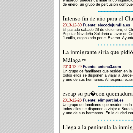
embargo, puedes cambiar la configuració
de enero, un grupo de percusión compues
Intenso fin de año para el Cl
2013-12-30
Fuente: elecodejumilla.es
El pasado sábado 28 de diciembre, el Club
Popular Navideña Solidaria a favor de C
Jumilla, organizado por el Excmo. Ayunt
La inmigrante siria que pidió
Málaga
2013-12-29
Fuente: antena3.com
Un grupo de familiares que residen en la 
todos ellos se disponen a viajar a Barce
y uno de sus hermanos. Allíespera recibir
escap󠤥 su pa�con quemaduras
2013-12-28
Fuente: elimparcial.es
Un grupo de familiares que residen en la 
todos ellos se disponen a viajar a Barce
y uno de sus hermanos. En la ciudad cond
Llega a la península la inmig