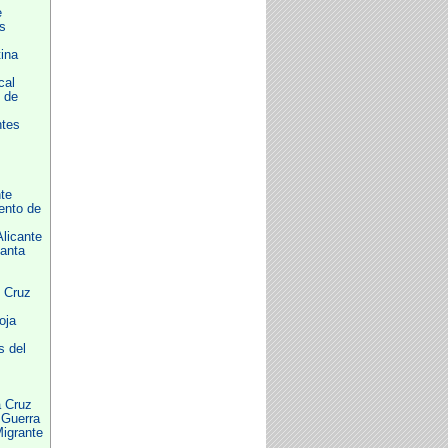
e
s
tina
cal
 de
ntes
s
nte
ento de
licante
anta
 Cruz
oja
s del
a Cruz
 Guerra
Migrante