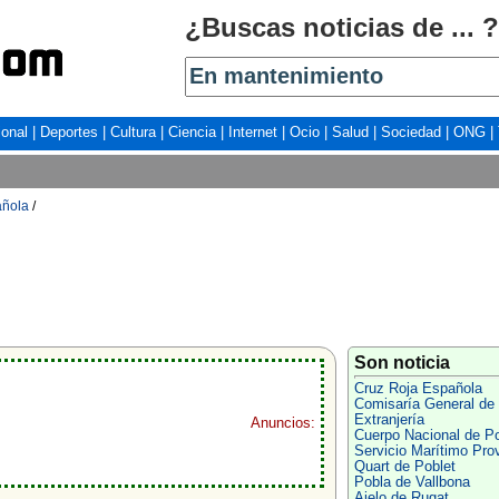
¿Buscas noticias de ... ?
ional
|
Deportes
|
Cultura
|
Ciencia
|
Internet
|
Ocio
|
Salud
|
Sociedad
|
ONG
|
añola
/
Son noticia
Cruz Roja Española
Comisaría General de
Extranjería
Anuncios:
Cuerpo Nacional de Po
Servicio Marítimo Prov
Quart de Poblet
Pobla de Vallbona
Aielo de Rugat