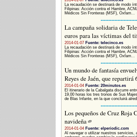
La recaudación se destinará de modo ínt
Filipinas: Acción contra el Hambre, ACN
Médicos Sin Fronteras (MSF), Oxfam...
La campaña solidaria de Tel
euros para las víctimas del t
2014-01-07
Fuente: telecinco.es
La recaudación se destinará de modo ínt
Filipinas: Acción contra el Hambre, ACN
Médicos Sin Fronteras (MSF), Oxfam...
Un mundo de fantasía envuel
Reyes de Jaén, que repartirá
2014-01-04
Fuente: 20minutos.es
El itinerario de la Cabalgata discurre ent
19,00 horas los tres tronos de Sus Majest
de Blas Infante, en la que concluirá alred
Los pequeños de Cruz Roja C
navideña
2014-01-04
Fuente: elperiodic.com
Al navegar o utilizar nuestros servicios,