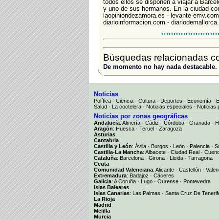
todos ellos se disponen a viajar a Barce
y uno de sus hermanos. En la ciudad cond
laopiniondezamora.es - levante-emv.com -
diarioinformacion.com - diariodemallorca.e
Búsquedas relacionadas c
De momento no hay nada destacable.
Noticias
Política
·
Ciencia
·
Cultura
·
Deportes
·
Economía
·
Salud
·
La coctelera
·
Noticias especiales
·
Noticias 
Noticias por zonas geográficas
Andalucía
:
Almería
·
Cádiz
·
Córdoba
·
Granada
·
H
Aragón
:
Huesca
·
Teruel
·
Zaragoza
Asturias
Cantabria
Castilla y León
:
Ávila
·
Burgos
·
León
·
Palencia
·
S
Castilla-La Mancha
:
Albacete
·
Ciudad Real
·
Cuen
Cataluña
:
Barcelona
·
Girona
·
Lleida
·
Tarragona
Ceuta
Comunidad Valenciana
:
Alicante
·
Castellón
·
Valen
Extremadura
:
Badajoz
·
Cáceres
Galicia
:
A Coruña
·
Lugo
·
Ourense
·
Pontevedra
Islas Baleares
Islas Canarias
:
Las Palmas
·
Santa Cruz De Tenerif
La Rioja
Madrid
Melilla
Murcia