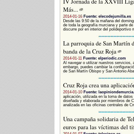
IV Jornada de la XXVIII Liga
Más...
2014-01-16
Fuente: elecodejumilla.es
Desde las 9:50 de la mañana del domingo
de toda la geografía murciana y parte de 
discurre por en interior del polideportivo 
La parroquia de San Martín d
banda de la Cruz Roja
2014-01-11
Fuente: elperiodic.com
Al navegar o utilizar nuestros servicios,
embargo, puedes cambiar la configuració
de San Martín Obispo y San Antonio Aba
Cruz Roja crea una aplicaci
2014-01-10
Fuente: laopiniondemurcia
aplicación, utilizada en la toma de dato
diseñada y elaborada por miembros de Cr
analizada en las oficinas centrales de C
Una campaña solidaria de Te
euros para las víctimas del t
2014-01-07
Fuente: telecinco.es