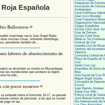
Federación de Folclor
z Roja Española
Asociación de Ciencia
Ambientales
Coral Polifónica Valen
Gran Circo Mundial
Coral Corporació Musi
Organización Nacional
bio Ballesteros
Ciegos Españoles
Escola Coral Veus Ju
Grup de Danses
 pueblo manchego nacía Juan Ángel Rubio
Escola Coral Veus
re otras muchas cosas, eminente odontólogo,
Médicos Sin Frontera
esa, presidente también de...
Festival de Can
Guardia Civil de Alica
Jardines del Ayuntami
para labores de abastecimiento de
Valencia
Comisaría Central de A
Plaza de España de S
Cruz
Santa Cruz Las
nalizó en diciembre su misión en Mozambique
Asamblea de Alzira de
ras las inundaciones que azotaron la región.
Roja
rra ha sido...
Área Social de Cruz R
Miguel Ángel Gurrea
Concejalía de Deporte
as con pocos recursos
Excmo
Juan Ramón Jiménez
Santa Cruz Más
Policía Local de Sant
se extiende hasta el horizonte 16-17, un periodo
José Manuel Guimerá
gratuita cientos de personas, a los que se suman
Día Internacional del 
de pago en las...
Luz Dary Aristizábal