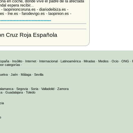
lona en coche, donde vive el padre de la afectada
al espera recibir...
 laopinioncoruna.es - diariodeibiza.es -
s - lne.es - farodevigo.es - laopinion.es -
on Cruz Roja Española
España
·
Insólito
·
Internet
·
Internacional
·
Latinoamérica
·
Miradas
·
Medios
·
Ocio
·
ONG
·
por categorías
·
uelva
·
Jaén
·
Málaga
·
Sevilla
alamanca
·
Segovia
·
Soria
·
Valladolid
·
Zamora
ca
·
Guadalajara
·
Toledo
cia
e