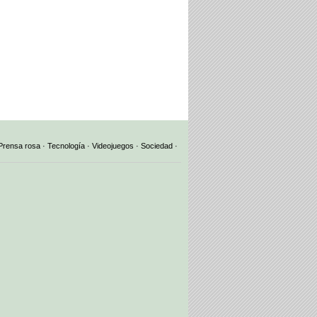
Prensa rosa
·
Tecnología
·
Videojuegos
·
Sociedad
·