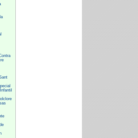
a
la
l
Contra
tre
 Sant
pecial
nfantil
z
olclore
sas
nte
de
n