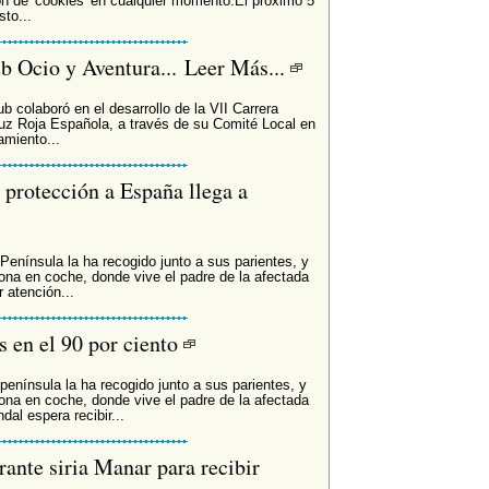
n de 'cookies' en cualquier momento.El próximo 5
to...
ub Ocio y Aventura... Leer Más...
 colaboró en el desarrollo de la VII Carrera
ruz Roja Española, a través de su Comité Local en
amiento...
 protección a España llega a
Península la ha recogido junto a sus parientes, y
lona en coche, donde vive el padre de la afectada
 atención...
 en el 90 por ciento
península la ha recogido junto a sus parientes, y
lona en coche, donde vive el padre de la afectada
al espera recibir...
rante siria Manar para recibir