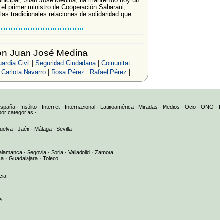
unicipal, Juan José Medina, ha mantenido hoy un
n el primer ministro de Cooperación Saharaui,
las tradicionales relaciones de solidaridad que
on Juan José Medina
|
|
ardia Civil
Seguridad Ciudadana
Comunitat
|
|
|
|
Carlota Navarro
Rosa Pérez
Rafael Pérez
España
·
Insólito
·
Internet
·
Internacional
·
Latinoamérica
·
Miradas
·
Medios
·
Ocio
·
ONG
·
por categorías
·
uelva
·
Jaén
·
Málaga
·
Sevilla
alamanca
·
Segovia
·
Soria
·
Valladolid
·
Zamora
ca
·
Guadalajara
·
Toledo
cia
e