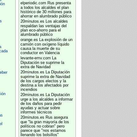
elperiodic.com
Rus presenta
ión
a todos los alcaldes el plan
histórico de 30 millones para
ahorrar en alumbrado público
s
20minutos.es
Los alcaldes
respaldan las ventajas del
plan eco-ahorro para el
alumbrado público
orange.es
La explosión de un
camión con oxígeno líquido
a
causa la muerte de su
cada
conductor en Valencia
levante-emv.com
La
Diputación se suprime la
extra de Navidad
20minutos.es
La Diputación
eber
suprime la extra de Navidad
de los cargos electos y la
destina a los afectados por
incendios
ión
20minutos.es
La Diputación
urge a los alcaldes a informar
de los daños para pedir
ayudas y actuar sobre
informes técnicos
as
20minutos.es
Rus asegura
que "la gran mayoría de los
el
políticos no cobran" pero
parece que "nos estamos
llenando los bolsillos"