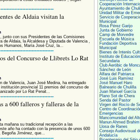
Cooperación Internaci
Ayuntamiento de Chuli
Unidad Militar de Eme
entes de Aldaia visitan la
Servicio de Cooperaci
Municipal
Rosa Pérez Garijo
Junta de Gobierno
m
Camp de Morvedre
, junto con sus Presidentes de las Comisiones
Escuela de Música
ra de Aldaia, la Alcaldesa y Diputada de Valencia ,
Fundación Deportiva
s Humanos, María José Cruz, la...
Municipal
Bienes de Interés Cult
os del Concurso de Llibrets Lo Rat
Instituto de Educación
Secundaria
Club Aeróbic de Monc
Sánchez de León
Alfara del Patriarca
m
José Luis Ramírez
ión de Valencia, Juan José Medina, ha entregado
José Manuel Haro
institución provincial 11 premios del concurso de
Balneario de Chulilla
ganizado por Lo Rat Penat...
Juan Manuel García
Plano Sot de Chera
Senda del Pastor
 a 600 falleros y falleras de la
Virgen del Rocío de Se
Centro de Coordinació
Emergencias
Mancomunidad del Alt
m
Manun Ahmed Brahim
ta mañana su tradicional recepción a las
Llosa de Ranes
 este año ha contado con la presencia de unos 600
Consejo Audiovisual d
a, Begoña Jiménez, que...
Andalucía
Bicentenario del Sitio 