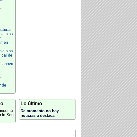
e
ucturas
icipios
r
imen
icipios
ical de
ilanova
s
r de
eo
Lo último
rancomé
De momento no hay
 la San
noticias a destacar