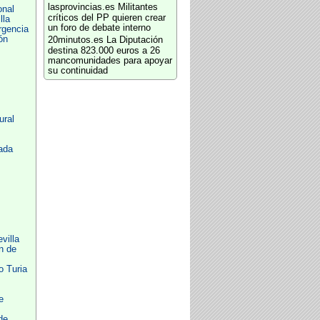
lasprovincias.es
Militantes
onal
críticos del PP quieren crear
lla
un foro de debate interno
rgencia
ón
20minutos.es
La Diputación
destina 823.000 euros a 26
mancomunidades para apoyar
su continuidad
ural
ada
villa
n de
o Turia
e
de