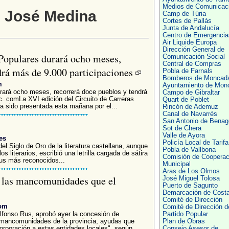
Medios de Comunicac
n José Medina
Camp de Túria
Cortes de Pallás
Junta de Andalucía
Centro de Emergencia
Air Liquide Europa
Dirección General de
Populares durará ocho meses,
Comunicación Social
Central de Compras
drá más de 9.000 participaciones
Pobla de Farnals
Bomberos de Moncad
m
Ayuntamiento de Mon
urará ocho meses, recorrerá doce pueblos y tendrá
Campo de Gibraltar
ic. comLa XVI edición del Circuito de Carreras
Quart de Poblet
a sido presentada esta mañana por el...
Rincón de Ademuz
Canal de Navarrés
San Antonio de Benag
Sot de Chera
Valle de Ayora
es
Policía Local de Tarifa
l Siglo de Oro de la literatura castellana, aunque
Pobla de Vallbona
s literarios, escribió una letrilla cargada de sátira
Comisión de Cooperac
sus más reconocidos...
Municipal
Aras de Los Olmos
 las mancomunidades que el
José Miguel Tolosa
Puerto de Sagunto
Demarcación de Cost
Comité de Dirección
com
Comité de Dirección d
Alfonso Rus, aprobó ayer la concesión de
Partido Popular
mancomunidades de la provincia, ayudas que
Plan de Obras
orporación a estas entidades locales", según
Consejo Asesor de