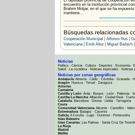
El diputado provincial de Cooperación M
encuentro en la institución provincial co
Brahim Motjar, en el que se ha expuesto 
mantiene...
Búsquedas relacionadas c
|
|
Cooperación Municipal
Alfonso Rus
Gu
|
|
Valenciana
Emili Altur
Miguel Bailach
Noticias
Política
·
Ciencia
·
Cultura
·
Deportes
·
Economía
·
Salud
·
La coctelera
·
Noticias especiales
·
Noticias 
Noticias por zonas geográficas
Andalucía
:
Almería
·
Cádiz
·
Córdoba
·
Granada
·
H
Aragón
:
Huesca
·
Teruel
·
Zaragoza
Asturias
Cantabria
Castilla y León
:
Ávila
·
Burgos
·
León
·
Palencia
·
S
Castilla-La Mancha
:
Albacete
·
Ciudad Real
·
Cuen
Cataluña
:
Barcelona
·
Girona
·
Lleida
·
Tarragona
Ceuta
Comunidad Valenciana
:
Alicante
·
Castellón
·
Valen
Extremadura
:
Badajoz
·
Cáceres
Galicia
:
A Coruña
·
Lugo
·
Ourense
·
Pontevedra
Islas Baleares
Islas Canarias
:
Las Palmas
·
Santa Cruz De Tenerif
La Rioja
Madrid
Melilla