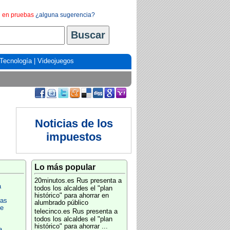
en pruebas
¿alguna sugerencia?
Tecnología
|
Videojuegos
Noticias de los
impuestos
Lo más popular
20minutos.es
Rus presenta a
a
todos los alcaldes el "plan
histórico" para ahorrar en
ras
alumbrado público
de
telecinco.es
Rus presenta a
todos los alcaldes el "plan
histórico" para ahorrar ...
a