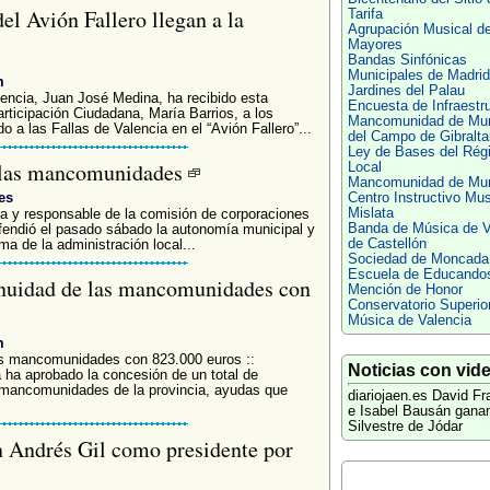
l Avión Fallero llegan a la
Tarifa
Agrupación Musical d
Mayores
Bandas Sinfónicas
Municipales de Madrid
m
Jardines del Palau
lencia, Juan José Medina, ha recibido esta
Encuesta de Infraestr
articipación Ciudadana, María Barrios, a los
Mancomunidad de Mun
 a las Fallas de Valencia en el “Avión Fallero”...
del Campo de Gibralta
Ley de Bases del Rég
 las mancomunidades
Local
Mancomunidad de Mun
es
Centro Instructivo Mus
Mislata
ia y responsable de la comisión de corporaciones
Banda de Música de V
fendió el pasado sábado la autonomía municipal y
de Castellón
rma de la administración local...
Sociedad de Moncada
Escuela de Educando
inuidad de las mancomunidades con
Mención de Honor
Conservatorio Superio
Música de Valencia
m
las mancomunidades con 823.000 euros ::
Noticias con vid
 ha aprobado la concesión de un total de
mancomunidades de la provincia, ayudas que
diariojaen.es
David F
e Isabel Bausán ganan
Silvestre de Jódar
an Andrés Gil como presidente por