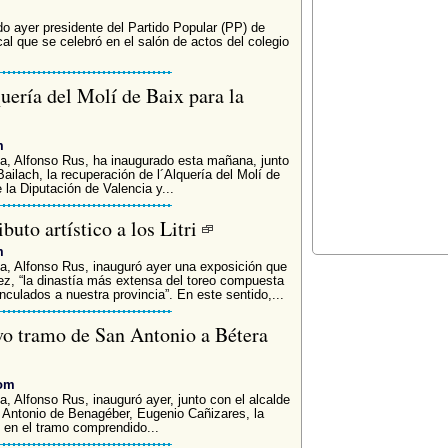
ido ayer presidente del Partido Popular (PP) de
al que se celebró en el salón de actos del colegio
ería del Molí de Baix para la
m
ia, Alfonso Rus, ha inaugurado esta mañana, junto
ailach, la recuperación de l´Alquería del Molí de
la Diputación de Valencia y...
buto artístico a los Litri
m
ia, Alfonso Rus, inauguró ayer una exposición que
áez, “la dinastía más extensa del toreo compuesta
culados a nuestra provincia”. En este sentido,...
evo tramo de San Antonio a Bétera
com
a, Alfonso Rus, inauguró ayer, junto con el alcalde
 Antonio de Benagéber, Eugenio Cañizares, la
6 en el tramo comprendido...