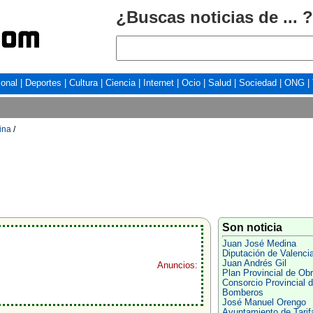
¿Buscas noticias de ... ?
ional
|
Deportes
|
Cultura
|
Ciencia
|
Internet
|
Ocio
|
Salud
|
Sociedad
|
ONG
|
ina
/
Son noticia
Juan José Medina
Diputación de Valenci
Juan Andrés Gil
Anuncios:
Plan Provincial de Ob
Consorcio Provincial 
Bomberos
José Manuel Orengo
Ayuntamiento de Tarif