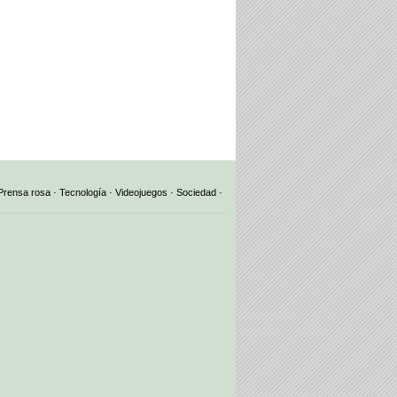
Prensa rosa
·
Tecnología
·
Videojuegos
·
Sociedad
·