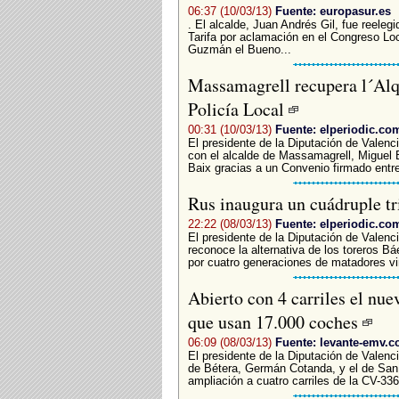
06:37 (10/03/13)
Fuente: europasur.es
. El alcalde, Juan Andrés Gil, fue reeleg
Tarifa por aclamación en el Congreso Loc
Guzmán el Bueno...
Massamagrell recupera l´Alqu
Policía Local
00:31 (10/03/13)
Fuente: elperiodic.co
El presidente de la Diputación de Valenc
con el alcalde de Massamagrell, Miguel B
Baix gracias a un Convenio firmado entre 
Rus inaugura un cuádruple tri
22:22 (08/03/13)
Fuente: elperiodic.co
El presidente de la Diputación de Valenc
reconoce la alternativa de los toreros B
por cuatro generaciones de matadores vin
Abierto con 4 carriles el nu
que usan 17.000 coches
06:09 (08/03/13)
Fuente: levante-emv.
El presidente de la Diputación de Valenci
de Bétera, Germán Cotanda, y el de San
ampliación a cuatro carriles de la CV-33