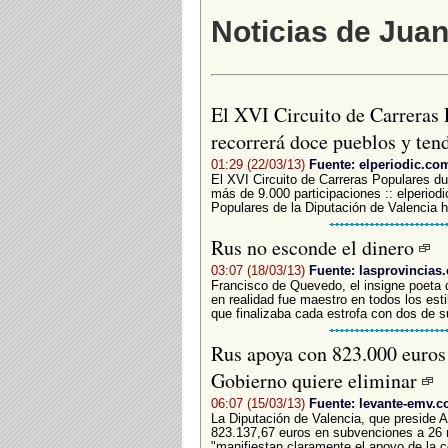
Noticias de Jua
El XVI Circuito de Carreras 
recorrerá doce pueblos y ten
01:29 (22/03/13)
Fuente: elperiodic.co
El XVI Circuito de Carreras Populares d
más de 9.000 participaciones :: elperiod
Populares de la Diputación de Valencia h
Rus no esconde el dinero
03:07 (18/03/13)
Fuente: lasprovincias.
Francisco de Quevedo, el insigne poeta de
en realidad fue maestro en todos los estilo
que finalizaba cada estrofa con dos de 
Rus apoya con 823.000 euros
Gobierno quiere eliminar
06:07 (15/03/13)
Fuente: levante-emv.
La Diputación de Valencia, que preside 
823.137,67 euros en subvenciones a 26 
"manifiestan claramente el apoyo de la c