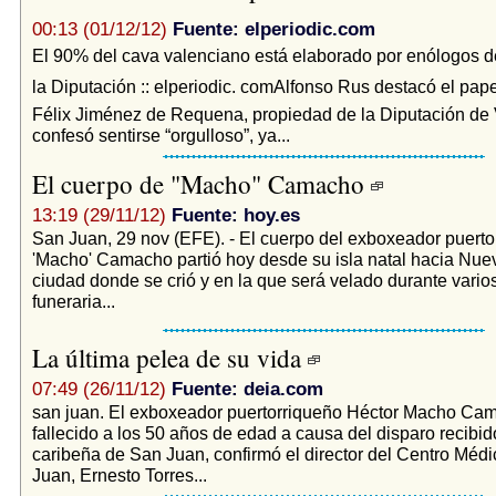
00:13 (01/12/12)
Fuente: elperiodic.com
El 90% del cava valenciano está elaborado por enólogos d
la Diputación :: elperiodic. comAlfonso Rus destacó el pap
Félix Jiménez de Requena, propiedad de la Diputación de 
confesó sentirse “orgulloso”, ya...
El cuerpo de "Macho" Camacho
13:19 (29/11/12)
Fuente: hoy.es
San Juan, 29 nov (EFE). - El cuerpo del exboxeador puerto
'Macho' Camacho partió hoy desde su isla natal hacia Nuev
ciudad donde se crió y en la que será velado durante vario
funeraria...
La última pelea de su vida
07:49 (26/11/12)
Fuente: deia.com
san juan. El exboxeador puertorriqueño Héctor Macho Ca
fallecido a los 50 años de edad a causa del disparo recibido
caribeña de San Juan, confirmó el director del Centro Méd
Juan, Ernesto Torres...