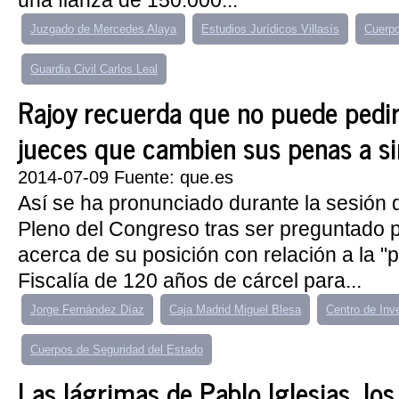
una fianza de 150.000...
Juzgado de Mercedes Alaya
Estudios Jurídicos Villasís
Cuerpo
Guardia Civil Carlos Leal
Rajoy recuerda que no puede pedir 
jueces que cambien sus penas a si
2014-07-09 Fuente: que.es
Así se ha pronunciado durante la sesión d
Pleno del Congreso tras ser preguntado 
acerca de su posición con relación a la "p
Fiscalía de 120 años de cárcel para...
Jorge Fernández Díaz
Caja Madrid Miguel Blesa
Centro de Inv
Cuerpos de Seguridad del Estado
Las lágrimas de Pablo Iglesias, lo