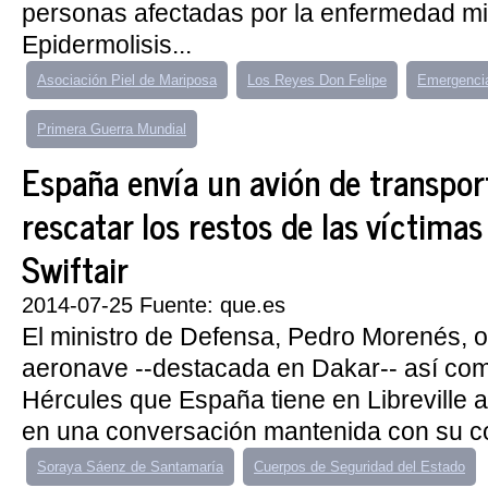
personas afectadas por la enfermedad min
Epidermolisis...
Asociación Piel de Mariposa
Los Reyes Don Felipe
Emergencia
Primera Guerra Mundial
España envía un avión de transpor
rescatar los restos de las víctimas 
Swiftair
2014-07-25 Fuente: que.es
El ministro de Defensa, Pedro Morenés, o
aeronave --destacada en Dakar-- así com
Hércules que España tiene en Libreville 
en una conversación mantenida con su co
Soraya Sáenz de Santamaría
Cuerpos de Seguridad del Estado