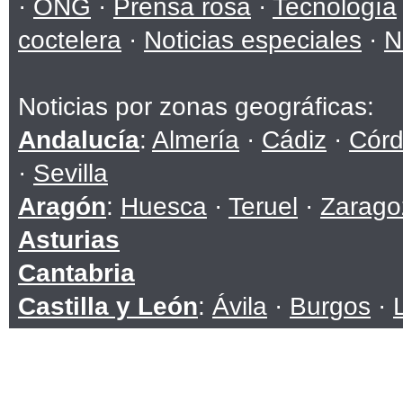
·
ONG
·
Prensa rosa
·
Tecnología
coctelera
·
Noticias especiales
·
N
Noticias por zonas geográficas:
Andalucía
:
Almería
·
Cádiz
·
Cór
·
Sevilla
Aragón
:
Huesca
·
Teruel
·
Zarago
Asturias
Cantabria
Castilla y León
:
Ávila
·
Burgos
·
Soria
·
Valladolid
·
Zamora
Castilla-La Mancha
:
Albacete
·
C