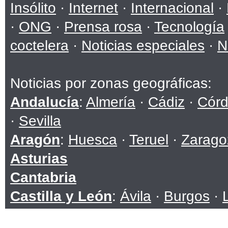
Insólito
·
Internet
·
Internacional
·
·
ONG
·
Prensa rosa
·
Tecnología
coctelera
·
Noticias especiales
·
N
Noticias por zonas geográficas:
Andalucía
:
Almería
·
Cádiz
·
Cór
·
Sevilla
Aragón
:
Huesca
·
Teruel
·
Zarago
Asturias
Cantabria
Castilla y León
:
Ávila
·
Burgos
·
Soria
·
Valladolid
·
Zamora