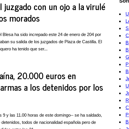
Son
l juzgado con un ojo a la virulé
 dos morados
U
L
S
l Blesa ha sido increpado este 24 de enero de 204 por
C
ban su salida de los juzgados de Plaza de Castilla. El
B
nquero ha tenido que ser...
B
G
P
caína, 20.000 euros en
B
J
 armas a los detenidos por los
U
J
R
C
P
as 9 y las 11.00 horas de este domingo-- se ha saldado,
B
detenidos, todos de nacionalidad española pero de