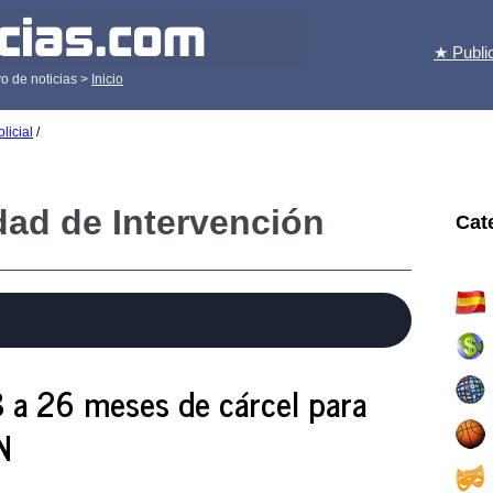
★ Publi
o de noticias >
Inicio
licial
/
dad de Intervención
Cat
18 a 26 meses de cárcel para
N