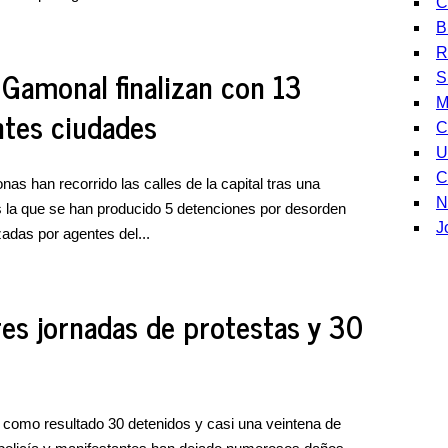
C
B
R
Gamonal finalizan con 13
S
M
ntes ciudades
C
U
C
as han recorrido las calles de la capital tras una
N
as la que se han producido 5 detenciones por desorden
J
zadas por agentes del...
es jornadas de protestas y 30
como resultado 30 detenidos y casi una veintena de