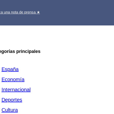
ca una nota de prensa ★
egorías principales
España
Economía
Internacional
Deportes
Cultura