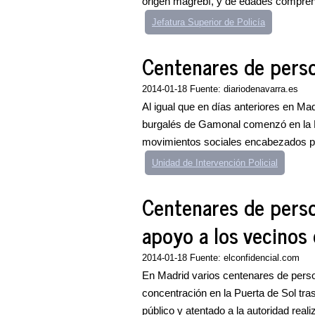
origen magrebí, y de edades comprend
Jefatura Superior de Policía
Centenares de perso
2014-01-18 Fuente: diariodenavarra.es
Al igual que en días anteriores en Mad
burgalés de Gamonal comenzó en la P
movimientos sociales encabezados po
Unidad de Intervención Policial
Centenares de pers
apoyo a los vecinos
2014-01-18 Fuente: elconfidencial.com
En Madrid varios centenares de person
concentración en la Puerta de Sol tr
público y atentado a la autoridad reali