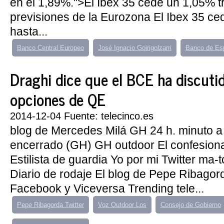
en el 1,89%.">El Ibex 35 cede un 1,05% tr
previsiones de la Eurozona El Ibex 35 ce
hasta...
Banco Central Europeo
José Ignacio Goirigolzarri
Banco de Es
Draghi dice que el BCE ha discutid
opciones de QE
2014-12-04 Fuente: telecinco.es
blog de Mercedes Milá GH 24 h. minuto a
encerrado (GH) GH outdoor El confesiona
Estilista de guardia Yo por mi Twitter ma
Diario de rodaje El blog de Pepe Ribagord
Facebook y Viceversa Trending tele...
Pepe Ribagorda Twitter
Voz Outdoor Los
Consejo de Gobierno