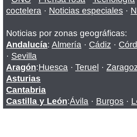
coctelera
·
Noticias especiales
·
N
Noticias por zonas geográficas:
Andalucía
:
Almería
·
Cádiz
·
Cór
·
Sevilla
Aragón
:
Huesca
·
Teruel
·
Zarago
Asturias
Cantabria
Castilla y León
:
Ávila
·
Burgos
·
L
Soria
·
Valladolid
·
Zamora
Castilla-La Mancha
:
Albacete
·
C
Toledo