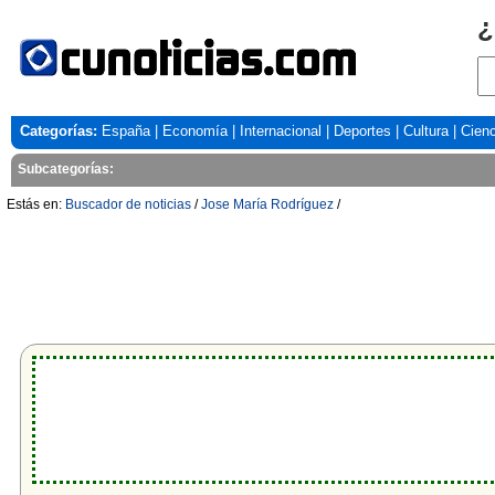
¿
Categorías:
España
|
Economía
|
Internacional
|
Deportes
|
Cultura
|
Cienc
Subcategorías:
Estás en:
Buscador de noticias
/
Jose María Rodríguez
/