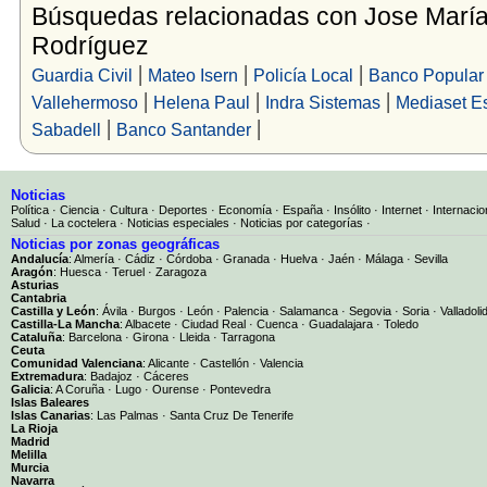
Búsquedas relacionadas con Jose Marí
Rodríguez
|
|
|
Guardia Civil
Mateo Isern
Policía Local
Banco Popular
|
|
|
Vallehermoso
Helena Paul
Indra Sistemas
Mediaset E
|
|
Sabadell
Banco Santander
Noticias
Política
·
Ciencia
·
Cultura
·
Deportes
·
Economía
·
España
·
Insólito
·
Internet
·
Internacio
Salud
·
La coctelera
·
Noticias especiales
·
Noticias por categorías
·
Noticias por zonas geográficas
Andalucía
:
Almería
·
Cádiz
·
Córdoba
·
Granada
·
Huelva
·
Jaén
·
Málaga
·
Sevilla
Aragón
:
Huesca
·
Teruel
·
Zaragoza
Asturias
Cantabria
Castilla y León
:
Ávila
·
Burgos
·
León
·
Palencia
·
Salamanca
·
Segovia
·
Soria
·
Valladoli
Castilla-La Mancha
:
Albacete
·
Ciudad Real
·
Cuenca
·
Guadalajara
·
Toledo
Cataluña
:
Barcelona
·
Girona
·
Lleida
·
Tarragona
Ceuta
Comunidad Valenciana
:
Alicante
·
Castellón
·
Valencia
Extremadura
:
Badajoz
·
Cáceres
Galicia
:
A Coruña
·
Lugo
·
Ourense
·
Pontevedra
Islas Baleares
Islas Canarias
:
Las Palmas
·
Santa Cruz De Tenerife
La Rioja
Madrid
Melilla
Murcia
Navarra