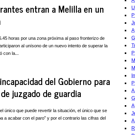
A
rantes entran a Melilla en un
U
P
a
J
A
G
06.45 horas por una zona próxima al paso fronterizo de
T
rticiparon al unísono de un nuevo intento de superar la
P
ó con la...
M
M
I
 incapacidad del Gobierno para
P
 de juzgado de guardia
A
G
A
 único que puede revertir la situación, el único que se
J
a a acabar con el paro” y por el contrario las cifras del
A
R