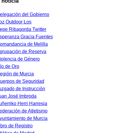
 noticia
elegación del Gobierno
oz Outdoor Los
epe Ribagorda Twitter
speranza Gracia Fuentes
omandancia de Melilla
grupación de Reserva
iolencia de Género
ío de Oro
egión de Murcia
uerpos de Seguridad
uzgado de Instrucción
uan José Imbroda
ruñerriko Herri Harresia
ederación de Atletismo
yuntamiento de Murcia
ibro de Registro