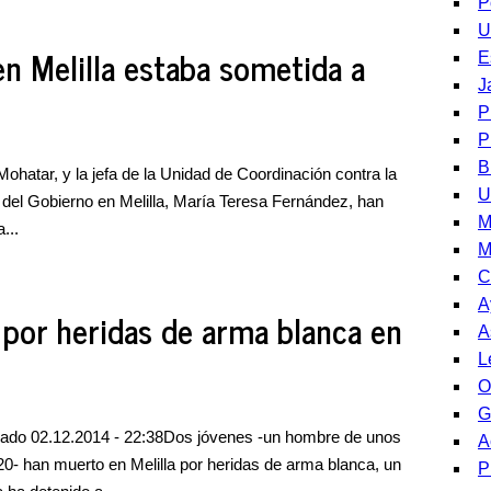
P
U
en Melilla estaba sometida a
E
J
P
P
B
ohatar, y la jefa de la Unidad de Coordinación contra la
U
 del Gobierno en Melilla, María Teresa Fernández, han
M
...
M
C
A
por heridas de arma blanca en
A
L
O
G
alizado 02.12.2014 - 22:38Dos jóvenes -un hombre de unos
A
20- han muerto en Melilla por heridas de arma blanca, un
P