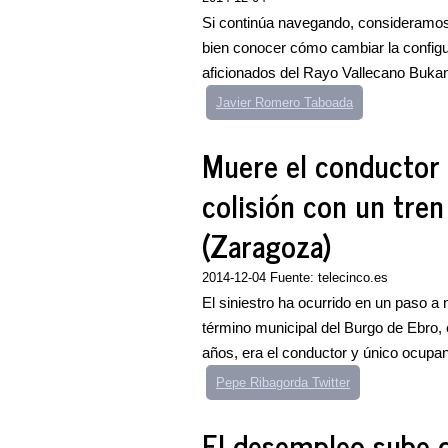
Si continúa navegando, consideramos
bien conocer cómo cambiar la configu
aficionados del Rayo Vallecano Bukan
Javier Romero Taboada
Muere el conductor 
colisión con un tre
(Zaragoza)
2014-12-04 Fuente: telecinco.es
El siniestro ha ocurrido en un paso a 
término municipal del Burgo de Ebro, e
años, era el conductor y único ocupant
Pepe Ribagorda Twitter
El desempleo sube d