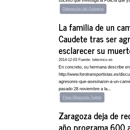
suceso que investiga la Policía que ya
Delegación del Gobierno
La familia de un ca
Caudete tras ser ag
esclarecer su muert
2014-12-03 Fuente: telecinco.es
En concreto, su hermana describe en e
http://www.forotransportistas.es/dis
agresores-que-asesinaron-a-un-camion
pasado 28 noviembre a la...
Pepe Ribagorda Twitter
Zaragoza deja de rec
año programa 600 ac