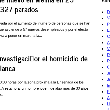
Son
3.327 parados
D
V
ivada por el aumento del número de personas que se han
P
que asciende a 57 nuevos desempleados y por el efecto
E
va a poner en marcha la...
C
A
V
nvestigaci󮠰or el homicidio de
R
R
blanca
C
J
J
19:00 horas por la zona próxima a la Ensenada de los
I
. A esta hora, un hombre joven, de algo más de 30 años,
F
..
A
L