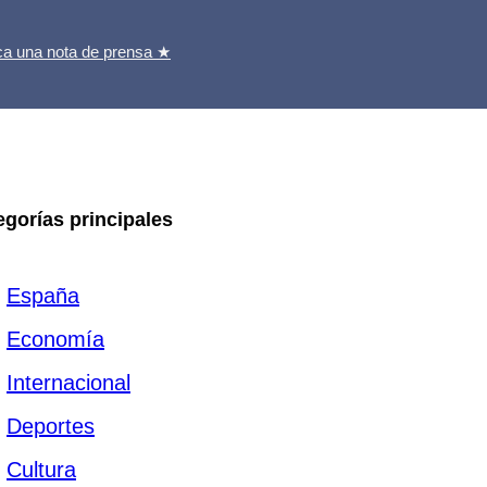
ca una nota de prensa ★
egorías principales
España
Economía
Internacional
Deportes
Cultura