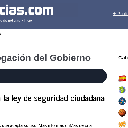
★ Publi
o de noticias >
Inicio
/
egación del Gobierno
Cat
 la ley de seguridad ciudadana
s que acepta su uso. Más informaciónMás de una