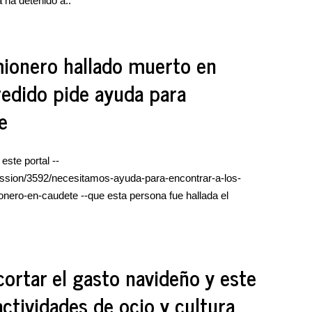
 ha detenido a..
mionero hallado muerto en
redido pide ayuda para
e
ste portal --
cussion/3592/necesitamos-ayuda-para-encontrar-a-los-
ero-en-caudete --que esta persona fue hallada el
ortar el gasto navideño y este
tividades de ocio y cultura