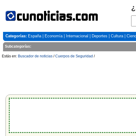
¿
Categorías:
España
|
Economía
|
Internacional
|
Deportes
|
Cultura
|
Cienc
Subcategorías:
Estás en:
Buscador de noticias
/
Cuerpos de Seguridad
/