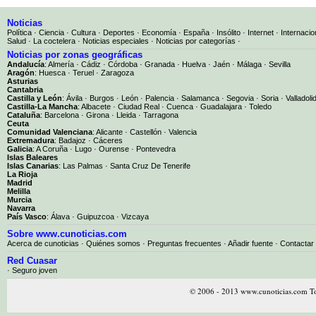
Noticias
Política
·
Ciencia
·
Cultura
·
Deportes
·
Economía
·
España
·
Insólito
·
Internet
·
Internacio
Salud
·
La coctelera
·
Noticias especiales
·
Noticias por categorías
·
Noticias por zonas geográficas
Andalucía
:
Almería
·
Cádiz
·
Córdoba
·
Granada
·
Huelva
·
Jaén
·
Málaga
·
Sevilla
Aragón
:
Huesca
·
Teruel
·
Zaragoza
Asturias
Cantabria
Castilla y León
:
Ávila
·
Burgos
·
León
·
Palencia
·
Salamanca
·
Segovia
·
Soria
·
Valladoli
Castilla-La Mancha
:
Albacete
·
Ciudad Real
·
Cuenca
·
Guadalajara
·
Toledo
Cataluña
:
Barcelona
·
Girona
·
Lleida
·
Tarragona
Ceuta
Comunidad Valenciana
:
Alicante
·
Castellón
·
Valencia
Extremadura
:
Badajoz
·
Cáceres
Galicia
:
A Coruña
·
Lugo
·
Ourense
·
Pontevedra
Islas Baleares
Islas Canarias
:
Las Palmas
·
Santa Cruz De Tenerife
La Rioja
Madrid
Melilla
Murcia
Navarra
País Vasco
:
Álava
·
Guipuzcoa
·
Vizcaya
Sobre www.cunoticias.com
Acerca de cunoticias
·
Quiénes somos
·
Preguntas frecuentes
·
Añadir fuente
·
Contactar
Red Cuasar
· Seguro joven
© 2006 - 2013 www.cunoticias.com To