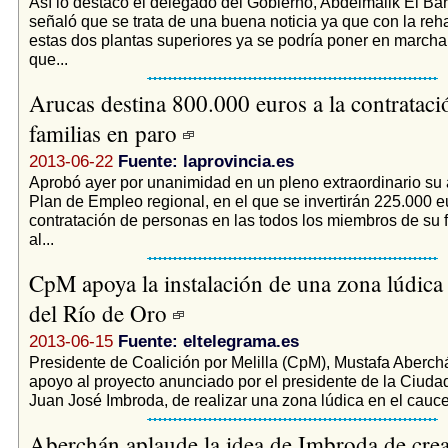
Así lo destacó el delegado del Gobierno, Abdelmalik El Bar
señaló que se trata de una buena noticia ya que con la reha
estas dos plantas superiores ya se podría poner en marcha
que...
Arucas destina 800.000 euros a la contrataci
familias en paro
2013-06-22
Fuente: laprovincia.es
Aprobó ayer por unanimidad en un pleno extraordinario su 
Plan de Empleo regional, en el que se invertirán 225.000 e
contratación de personas en las todos los miembros de su f
al...
CpM apoya la instalación de una zona lúdica 
del Río de Oro
2013-06-15
Fuente: eltelegrama.es
Presidente de Coalición por Melilla (CpM), Mustafa Aberch
apoyo al proyecto anunciado por el presidente de la Ciud
Juan José Imbroda, de realizar una zona lúdica en el cauce 
Aberchán aplaude la idea de Imbroda de cre