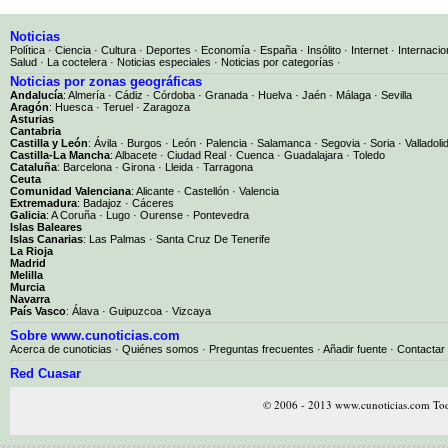
Noticias
Política
·
Ciencia
·
Cultura
·
Deportes
·
Economía
·
España
·
Insólito
·
Internet
·
Internacio
Salud
·
La coctelera
·
Noticias especiales
·
Noticias por categorías
·
Noticias por zonas geográficas
Andalucía
:
Almería
·
Cádiz
·
Córdoba
·
Granada
·
Huelva
·
Jaén
·
Málaga
·
Sevilla
Aragón
:
Huesca
·
Teruel
·
Zaragoza
Asturias
Cantabria
Castilla y León
:
Ávila
·
Burgos
·
León
·
Palencia
·
Salamanca
·
Segovia
·
Soria
·
Valladoli
Castilla-La Mancha
:
Albacete
·
Ciudad Real
·
Cuenca
·
Guadalajara
·
Toledo
Cataluña
:
Barcelona
·
Girona
·
Lleida
·
Tarragona
Ceuta
Comunidad Valenciana
:
Alicante
·
Castellón
·
Valencia
Extremadura
:
Badajoz
·
Cáceres
Galicia
:
A Coruña
·
Lugo
·
Ourense
·
Pontevedra
Islas Baleares
Islas Canarias
:
Las Palmas
·
Santa Cruz De Tenerife
La Rioja
Madrid
Melilla
Murcia
Navarra
País Vasco
:
Álava
·
Guipuzcoa
·
Vizcaya
Sobre www.cunoticias.com
Acerca de cunoticias
·
Quiénes somos
·
Preguntas frecuentes
·
Añadir fuente
·
Contactar
Red Cuasar
© 2006 - 2013 www.cunoticias.com Tod