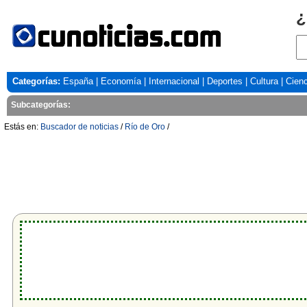
¿
Categorías:
España
|
Economía
|
Internacional
|
Deportes
|
Cultura
|
Cienc
Subcategorías:
Estás en:
Buscador de noticias
/
Río de Oro
/