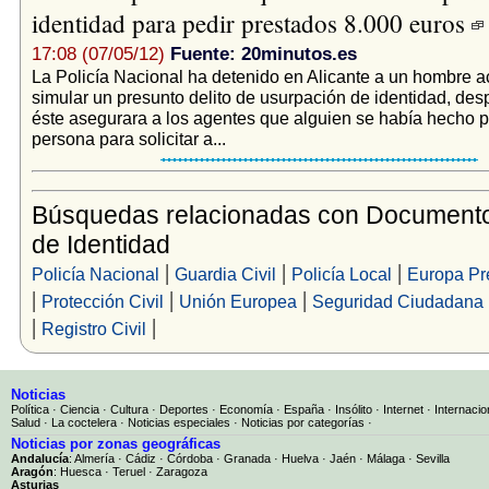
identidad para pedir prestados 8.000 euros
17:08 (07/05/12)
Fuente: 20minutos.es
La Policía Nacional ha detenido en Alicante a un hombre 
simular un presunto delito de usurpación de identidad, de
éste asegurara a los agentes que alguien se había hecho p
persona para solicitar a...
Búsquedas relacionadas con Documento
de Identidad
|
|
|
Policía Nacional
Guardia Civil
Policía Local
Europa Pr
|
|
|
Protección Civil
Unión Europea
Seguridad Ciudadana
|
|
Registro Civil
Noticias
Política
·
Ciencia
·
Cultura
·
Deportes
·
Economía
·
España
·
Insólito
·
Internet
·
Internacio
Salud
·
La coctelera
·
Noticias especiales
·
Noticias por categorías
·
Noticias por zonas geográficas
Andalucía
:
Almería
·
Cádiz
·
Córdoba
·
Granada
·
Huelva
·
Jaén
·
Málaga
·
Sevilla
Aragón
:
Huesca
·
Teruel
·
Zaragoza
Asturias