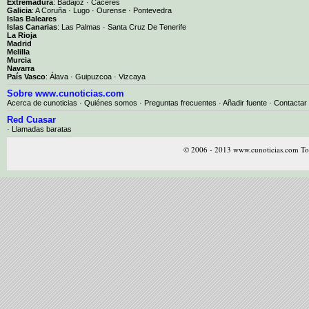
Extremadura
:
Badajoz
·
Cáceres
Galicia
:
A Coruña
·
Lugo
·
Ourense
·
Pontevedra
Islas Baleares
Islas Canarias
:
Las Palmas
·
Santa Cruz De Tenerife
La Rioja
Madrid
Melilla
Murcia
Navarra
País Vasco
:
Álava
·
Guipuzcoa
·
Vizcaya
Sobre www.cunoticias.com
Acerca de cunoticias
·
Quiénes somos
·
Preguntas frecuentes
·
Añadir fuente
·
Contactar
Red Cuasar
· Llamadas baratas
© 2006 - 2013 www.cunoticias.com Tod