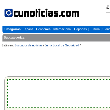
¿
Categorías:
España
|
Economía
|
Internacional
|
Deportes
|
Cultura
|
Cienc
Subcategorías:
Estás en:
Buscador de noticias
/
Junta Local de Seguridad
/