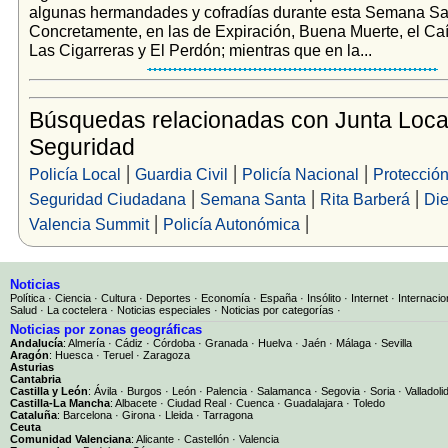
algunas hermandades y cofradías durante esta Semana Sa
Concretamente, en las de Expiración, Buena Muerte, el Caí
Las Cigarreras y El Perdón; mientras que en la...
Búsquedas relacionadas con Junta Loca
Seguridad
|
|
|
Policía Local
Guardia Civil
Policía Nacional
Protección
|
|
|
Seguridad Ciudadana
Semana Santa
Rita Barberá
Die
|
|
Valencia Summit
Policía Autonómica
Noticias
Política
·
Ciencia
·
Cultura
·
Deportes
·
Economía
·
España
·
Insólito
·
Internet
·
Internacio
Salud
·
La coctelera
·
Noticias especiales
·
Noticias por categorías
·
Noticias por zonas geográficas
Andalucía
:
Almería
·
Cádiz
·
Córdoba
·
Granada
·
Huelva
·
Jaén
·
Málaga
·
Sevilla
Aragón
:
Huesca
·
Teruel
·
Zaragoza
Asturias
Cantabria
Castilla y León
:
Ávila
·
Burgos
·
León
·
Palencia
·
Salamanca
·
Segovia
·
Soria
·
Valladoli
Castilla-La Mancha
:
Albacete
·
Ciudad Real
·
Cuenca
·
Guadalajara
·
Toledo
Cataluña
:
Barcelona
·
Girona
·
Lleida
·
Tarragona
Ceuta
Comunidad Valenciana
:
Alicante
·
Castellón
·
Valencia