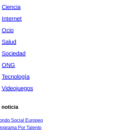
Ciencia
Internet
Ocio
Salud
Sociedad
ONG
Tecnología
Videojuegos
 noticia
ondo Social Europeo
rograma Por Talento