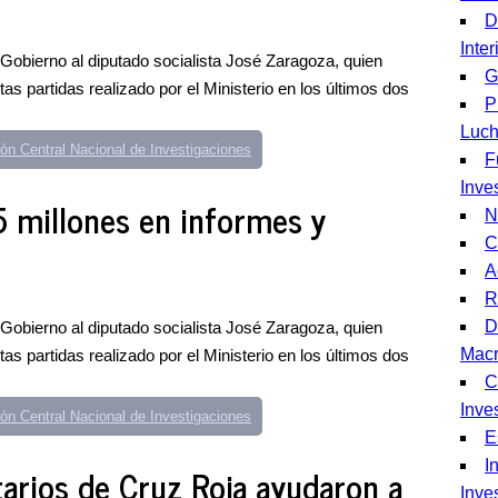
D
Inter
Gobierno al diputado socialista José Zaragoza, quien
G
tas partidas realizado por el Ministerio en los últimos dos
P
Luc
ón Central Nacional de Investigaciones
F
Inve
 millones en informes y
N
C
A
R
D
Gobierno al diputado socialista José Zaragoza, quien
Mac
tas partidas realizado por el Ministerio en los últimos dos
C
Inve
ón Central Nacional de Investigaciones
E
I
arios de Cruz Roja ayudaron a
Inve