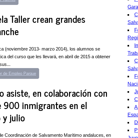
Gara
la Taller crean grandes
C
Salv
anche
F
Regi
I
ca (noviembre 2013- marzo 2014), los alumnos se
Trab
ca del curso que les llevará, en abril de 2015 a obtener
C
sus...
Salv
er de Empleo Parque
F
Naci
 asiste, en colaboración con
J
C
 900 inmigrantes en el
A
y julio
Espa
D
P
 de Coordinación de Salvamento Marítimo andaluces, en
Juve