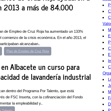
n 2013 a más de 84.000
P
C
C
Valo
M
Plan de Empleo de Cruz Roja ha aumentado un 133%
E
l comienzo de la crisis económica. En el año 2013, el
P
articipaban alcanzaban..
C
Plan de Empleo de Cruz Roja
E
I
 en Albacete un curso para
C
cidad de lavandería industrial
Orga
L
J
an dentro del Programa Por Talento, que está
M
s de FSC Inserta, con la cofinanciación del Fondo
F
mentar la empleabilidad y..
D
P
 Talento