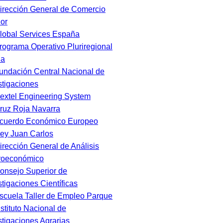
irección General de Comercio
ior
lobal Services España
rograma Operativo Pluriregional
ha
undación Central Nacional de
stigaciones
extel Engineering System
ruz Roja Navarra
cuerdo Económico Europeo
ey Juan Carlos
irección General de Análisis
roeconómico
onsejo Superior de
stigaciones Científicas
scuela Taller de Empleo Parque
nstituto Nacional de
stigaciones Agrarias