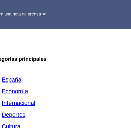
ca una nota de prensa ★
egorías principales
España
Economía
Internacional
Deportes
Cultura