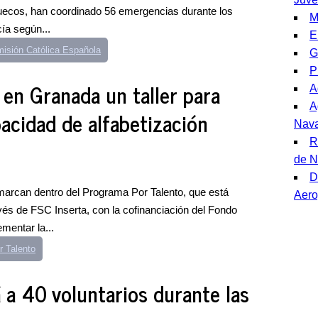
uecos, han coordinado 56 emergencias durante los
M
cía según...
E
isión Católica Española
G
P
 en Granada un taller para
A
A
acidad de alfabetización
Nava
R
de N
D
marcan dentro del Programa Por Talento, que está
Aero
s de FSC Inserta, con la cofinanciación del Fondo
mentar la...
 Talento
 a 40 voluntarios durante las