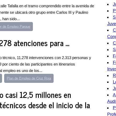
J
calle Tafalla en el tramo comprendido entre la avenida de
P
ente se ubicará otro grupo entre Carlos III y Paulino
S
 han sido...
Juve
er de Empleo Parque
C
Con
278 atenciones para ...
C
S
F
ipo técnico, 11.278 intervenciones con 2.313 personas y
F
9 por ciento de las participantes en itinerarios
Inve
l empleo es uno de los...
R
Plan de Empleo de Cruz Roja
L
J
 casi 12,5 millones en
A
técnicos desde el inicio de la
Audi
P
Profe