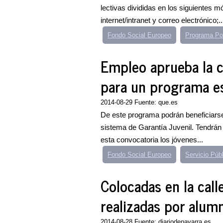
lectivas divididas en los siguientes 
internet/intranet y correo electrónico;..
Fondo Social Europeo
Programa Por
Empleo aprueba la 
para un programa es
2014-08-29 Fuente: que.es
De este programa podrán beneficiarse
sistema de Garantía Juvenil. Tendrán
esta convocatoria los jóvenes...
Fondo Social Europeo
Servicio Púb
Colocadas en la call
realizadas por alum
2014-08-28 Fuente: diariodenavarra.es