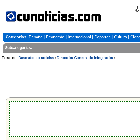
¿
Categorías:
España
|
Economía
|
Internacional
|
Deportes
|
Cultura
|
Cienc
Subcategorías:
Estás en:
Buscador de noticias
/
Dirección General de Integración
/