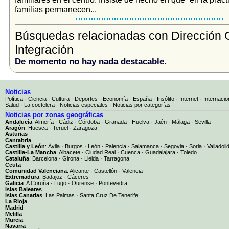
familias permanecen...
Búsquedas relacionadas con Dirección 
Integración
De momento no hay nada destacable.
Noticias
Política
·
Ciencia
·
Cultura
·
Deportes
·
Economía
·
España
·
Insólito
·
Internet
·
Internacio
Salud
·
La coctelera
·
Noticias especiales
·
Noticias por categorías
·
Noticias por zonas geográficas
Andalucía
:
Almería
·
Cádiz
·
Córdoba
·
Granada
·
Huelva
·
Jaén
·
Málaga
·
Sevilla
Aragón
:
Huesca
·
Teruel
·
Zaragoza
Asturias
Cantabria
Castilla y León
:
Ávila
·
Burgos
·
León
·
Palencia
·
Salamanca
·
Segovia
·
Soria
·
Valladoli
Castilla-La Mancha
:
Albacete
·
Ciudad Real
·
Cuenca
·
Guadalajara
·
Toledo
Cataluña
:
Barcelona
·
Girona
·
Lleida
·
Tarragona
Ceuta
Comunidad Valenciana
:
Alicante
·
Castellón
·
Valencia
Extremadura
:
Badajoz
·
Cáceres
Galicia
:
A Coruña
·
Lugo
·
Ourense
·
Pontevedra
Islas Baleares
Islas Canarias
:
Las Palmas
·
Santa Cruz De Tenerife
La Rioja
Madrid
Melilla
Murcia
Navarra