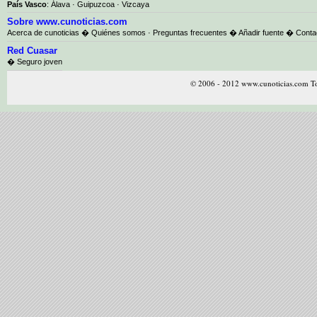
País Vasco
:
Álava
·
Guipuzcoa
·
Vizcaya
Sobre www.cunoticias.com
Acerca de cunoticias
�
Quiénes somos
·
Preguntas frecuentes
�
Añadir fuente
�
Conta
Red Cuasar
� Seguro joven
© 2006 - 2012 www.cunoticias.com To