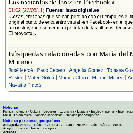
Los recuerdos de Jerez, en Facebook
01:02 (22/08/11)
Fuente: lavozdigital.es
'Cosas jerezanas que se han perdido con el tiempo' es el tí
original punto de encuentro virtual -en Facebook- en el que
reconstruyendo la memoria popular de las últimas décadas 
El proyecto...
Búsquedas relacionadas con María del 
Moreno
|
|
|
José Mercé
Paco Cepero
Angelita Gómez
Tomasa Gue
|
|
|
|
Pastori
Mateo Soleá
Moraíto Chico
Manuel Moneo
An
|
Navajita Plateá
Noticias
Política
·
Ciencia
·
Cultura
·
Deportes
·
Economía
·
España
·
Insólito
·
Internet
·
Internacio
Salud
·
La coctelera
·
Noticias especiales
·
Noticias por categorías
·
Noticias por zonas geográficas
Andalucía
:
Almería
·
Cádiz
·
Córdoba
·
Granada
·
Huelva
·
Jaén
·
Málaga
·
Sevilla
Aragón
:
Huesca
·
Teruel
·
Zaragoza
Asturias