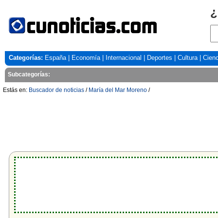
¿
Categorías:
España
|
Economía
|
Internacional
|
Deportes
|
Cultura
|
Cienc
Subcategorías:
Estás en:
Buscador de noticias
/
María del Mar Moreno
/