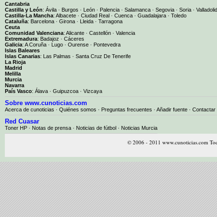
Cantabria
Castilla y León
:
Ávila
·
Burgos
·
León
·
Palencia
·
Salamanca
·
Segovia
·
Soria
·
Valladoli
Castilla-La Mancha
:
Albacete
·
Ciudad Real
·
Cuenca
·
Guadalajara
·
Toledo
Cataluña
:
Barcelona
·
Girona
·
Lleida
·
Tarragona
Ceuta
Comunidad Valenciana
:
Alicante
·
Castellón
·
Valencia
Extremadura
:
Badajoz
·
Cáceres
Galicia
:
A Coruña
·
Lugo
·
Ourense
·
Pontevedra
Islas Baleares
Islas Canarias
:
Las Palmas
·
Santa Cruz De Tenerife
La Rioja
Madrid
Melilla
Murcia
Navarra
País Vasco
:
Álava
·
Guipuzcoa
·
Vizcaya
Sobre www.cunoticias.com
Acerca de cunoticias
·
Quiénes somos
·
Preguntas frecuentes
·
Añadir fuente
·
Contactar
Red Cuasar
Toner HP · Notas de prensa · Noticias de fútbol · Noticias Murcia
© 2006 - 2011 www.cunoticias.com Tod