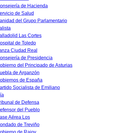
onsejería de Hacienda
ervicio de Salud
anidad del Grupo Parlamentario
alista
alladolid Las Cortes
ospital de Toledo
anza Ciudad Real
onsejería de Presidencia
obierno del Principado de Asturias
uebla de Arganzón
obiernos de España
artido Socialista de Emiliano
ía
ribunal de Defensa
efensor del Pueblo
ase Aérea Los
ondado de Treviño
obierno de Rajoy