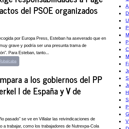
 actos del PSOE organizados
A
D
U
P
M
ecogida por Europa Press, Esteban ha aseverado que en
P
muy grave y podría ser una presunta trama de
C
ón". Para Esteban, tanto...
M
 Rubalcaba
F
J
ompara a los gobiernos del PP
S
J
erkel I de España y V de
H
S
P
G
o pasado" se ve en Villalar las reivindicaciones de
V
o a trabajar, como los trabajadores de Nutrexpa-Cola
D