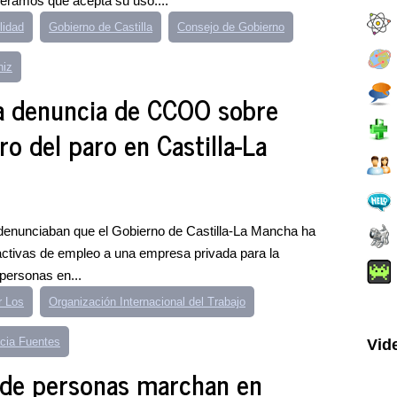
eramos que acepta su uso....
lidad
Gobierno de Castilla
Consejo de Gobierno
niz
la denuncia de CCOO sobre
o del paro en Castilla-La
 denunciaban que el Gobierno de Castilla-La Mancha ha
s activas de empleo a una empresa privada para la
 personas en...
r Los
Organización Internacional del Trabajo
cia Fuentes
Vid
 de personas marchan en