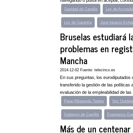
navegando o pulsa en aceptar, consid
Sanidad de Castilla
Ley de Accesibi
Ley de Garantía
José Ignacio Echá
Bruselas estudiará 
problemas en registr
Mancha
2014-12-02 Fuente: telecinco.es
En sus preguntas, los eurodiputados
transferido la gestión de las política
evaluación de la empleabilidad de las
Pepe Ribagorda Twitter
Voz Outdoo
Gobierno de Castilla
Esperanza Gra
Más de un centenar