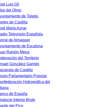
osé Luis Gil
ilar del Olmo
yuntamiento de Toledo
ortes de Castilla
osé María Aznar
adio Televisión Española
orral de Almaguer
yuntamiento de Escalona
uan Ramón Mena
rdenación del Territorio
smael González Garrido
acienda de Castilla
rupo Parlamentario Popular
onfederación Hidrográfica del
diana
anco de España
roducto Interior Bruto
uerto del Pico