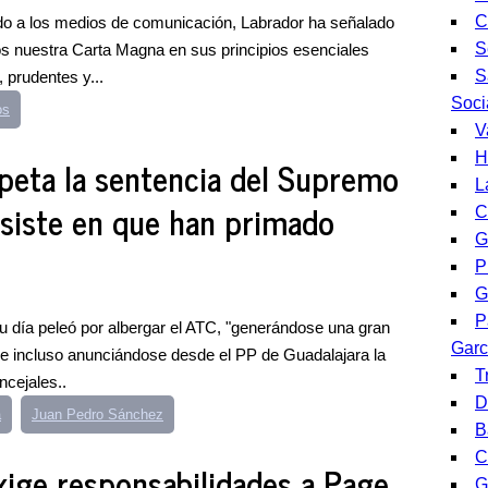
C
ado a los medios de comunicación, Labrador ha señalado
S
s nuestra Carta Magna en sus principios esenciales
S
prudentes y...
Soci
os
V
H
speta la sentencia del Supremo
L
nsiste en que han primado
C
G
P
G
P
su día peleó por albergar el ATC, "generándose una gran
Garc
 e incluso anunciándose desde el PP de Guadalajara la
T
ncejales..
D
a
Juan Pedro Sánchez
B
C
ige responsabilidades a Page
G