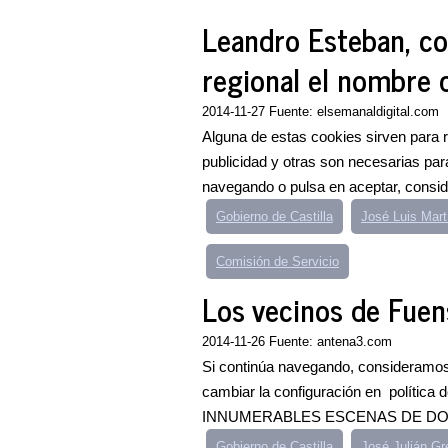
Leandro Esteban, co
regional el nombre 
2014-11-27 Fuente: elsemanaldigital.com
Alguna de estas cookies sirven para rea
publicidad y otras son necesarias para
navegando o pulsa en aceptar, consid
Gobierno de Castilla
José Luis Mart
Comisión de Servicio
Los vecinos de Fuens
2014-11-26 Fuente: antena3.com
Si continúa navegando, consideramos
cambiar la configuración en polít
INNUMERABLES ESCENAS DE DOLOR C
Gobierno de Castilla
José Julián Gr