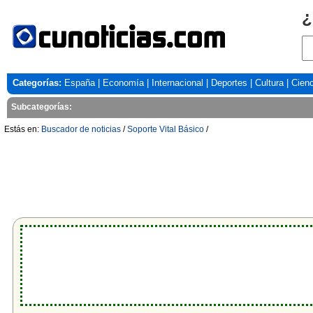
¿
Categorías:
España
|
Economía
|
Internacional
|
Deportes
|
Cultura
|
Cienc
Subcategorías:
Estás en:
Buscador de noticias
/
Soporte Vital Básico
/