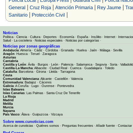
|
|
|
|
General
Cruz Roja
Atención Primaria
Rey Jaume
Tra
|
|
Sanitario
Protección Civil
Noticias
Política
·
Ciencia
·
Cultura
·
Deportes
·
Economía
·
España
·
Insólito
·
Internet
·
Internacio
Salud
·
La coctelera
·
Noticias especiales
·
Noticias por categorías
·
Noticias por zonas geográficas
Andalucía
:
Almería
·
Cádiz
·
Córdoba
·
Granada
·
Huelva
·
Jaén
·
Málaga
·
Sevilla
Aragón
:
Huesca
·
Teruel
·
Zaragoza
Asturias
Cantabria
Castilla y León
:
Ávila
·
Burgos
·
León
·
Palencia
·
Salamanca
·
Segovia
·
Soria
·
Valladoli
Castilla-La Mancha
:
Albacete
·
Ciudad Real
·
Cuenca
·
Guadalajara
·
Toledo
Cataluña
:
Barcelona
·
Girona
·
Lleida
·
Tarragona
Ceuta
Comunidad Valenciana
:
Alicante
·
Castellón
·
Valencia
Extremadura
:
Badajoz
·
Cáceres
Galicia
:
A Coruña
·
Lugo
·
Ourense
·
Pontevedra
Islas Baleares
Islas Canarias
:
Las Palmas
·
Santa Cruz De Tenerife
La Rioja
Madrid
Melilla
Murcia
Navarra
País Vasco
:
Álava
·
Guipuzcoa
·
Vizcaya
Sobre www.cunoticias.com
Acerca de cunoticias
·
Quiénes somos
·
Preguntas frecuentes
·
Añadir fuente
·
Contactar
Red Cuasar