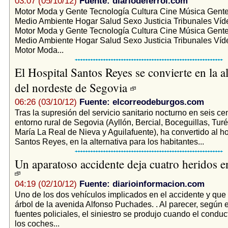
03:07 (05/10/12)
Fuente: diariodeferrol.com
Motor Moda y Gente Tecnología Cultura Cine Música Gent
Medio Ambiente Hogar Salud Sexo Justicia Tribunales Ví
Motor Moda y Gente Tecnología Cultura Cine Música Gent
Medio Ambiente Hogar Salud Sexo Justicia Tribunales Ví
Motor Moda...
El Hospital Santos Reyes se convierte en la al
del nordeste de Segovia
06:26 (03/10/12)
Fuente: elcorreodeburgos.com
Tras la supresión del servicio sanitario nocturno en seis ce
entorno rural de Segovia (Ayllón, Bercial, Boceguillas, Tu
María La Real de Nieva y Aguilafuente), ha convertido al ho
Santos Reyes, en la alternativa para los habitantes...
Un aparatoso accidente deja cuatro heridos 
04:19 (02/10/12)
Fuente: diarioinformacion.com
Uno de los dos vehículos implicados en el accidente y que 
árbol de la avenida Alfonso Puchades. . Al parecer, según 
fuentes policiales, el siniestro se produjo cuando el condu
los coches...