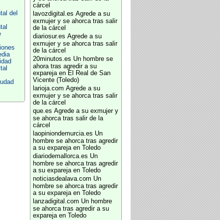
cárcel
al del
lavozdigital.es
Agrede a su
exmujer y se ahorca tras salir
tal
de la cárcel
e
diariosur.es
Agrede a su
exmujer y se ahorca tras salir
iones
de la cárcel
edia
20minutos.es
Un hombre se
idad
ahora tras agredir a su
tal
expareja en El Real de San
Vicente (Toledo)
iudad
larioja.com
Agrede a su
exmujer y se ahorca tras salir
de la cárcel
que.es
Agrede a su exmujer y
se ahorca tras salir de la
cárcel
laopiniondemurcia.es
Un
hombre se ahorca tras agredir
a su expareja en Toledo
diariodemallorca.es
Un
hombre se ahorca tras agredir
a su expareja en Toledo
noticiasdealava.com
Un
hombre se ahorca tras agredir
a su expareja en Toledo
lanzadigital.com
Un hombre
se ahorca tras agredir a su
expareja en Toledo