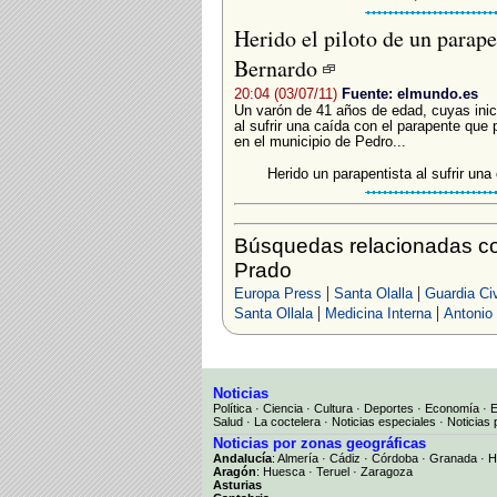
Herido el piloto de un parap
Bernardo
20:04 (03/07/11)
Fuente: elmundo.es
Un varón de 41 años de edad, cuyas inici
al sufrir una caída con el parapente que p
en el municipio de Pedro...
Herido un parapentista al sufrir un
Búsquedas relacionadas co
Prado
|
|
Europa Press
Santa Olalla
Guardia Civ
|
|
Santa Ollala
Medicina Interna
Antonio 
Noticias
Política
·
Ciencia
·
Cultura
·
Deportes
·
Economía
·
Salud
·
La coctelera
·
Noticias especiales
·
Noticias 
Noticias por zonas geográficas
Andalucía
:
Almería
·
Cádiz
·
Córdoba
·
Granada
·
H
Aragón
:
Huesca
·
Teruel
·
Zaragoza
Asturias