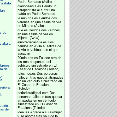
Pedro Bernardo (Ávila)
nzahíta
diariodeavila.es
Herido un
parapentista al sufrir una
San
caída en Pedro Bernardo
20minutos.es
Heridos dos
varones en una salida de vía
en Mijares (Ávila)
s
que.es
Heridos dos varones
s de
en una salida de vía en
Mijares (Ávila)
elnortedecastilla.es
Dos
Bizkaia
heridos en Ávila al salirse de
la vía el vehículo en el que
viajaban
20minutos.es
Fallece otro de
los tres ocupantes del
breros
vehículo siniestrado en El
ra de
Casar de Escalona (Toledo)
telecinco.es
Dos personas
o
fallecen tras quedar atrapadas
de
en un vehículo siniestrado en
El Casar de Escalona
Señora
(Toledo)
periodistadigital.com
Dos
de
personas fallecen tras quedar
atrapadas en un vehículo
siniestrado en El Casar de
cción
Escalona (Toledo)
ias de
ideal.es
Agrede a su exmujer
y se ahorca tras salir de la