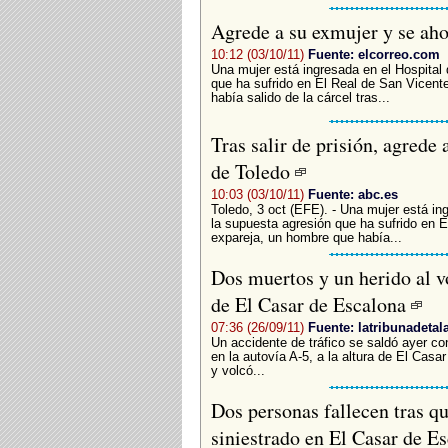
Agrede a su exmujer y se ahor
10:12 (03/10/11)
Fuente: elcorreo.com
Una mujer está ingresada en el Hospital 
que ha sufrido en El Real de San Vicent
había salido de la cárcel tras...
Tras salir de prisión, agrede
de Toledo
10:03 (03/10/11)
Fuente: abc.es
Toledo, 3 oct (EFE). - Una mujer está ing
la supuesta agresión que ha sufrido en 
expareja, un hombre que había...
Dos muertos y un herido al vo
de El Casar de Escalona
07:36 (26/09/11)
Fuente: latribunadetal
Un accidente de tráfico se saldó ayer co
en la autovía A-5, a la altura de El Casa
y volcó...
Dos personas fallecen tras q
siniestrado en El Casar de E