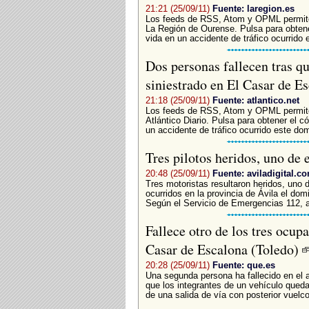
21:21 (25/09/11)
Fuente: laregion.es
Los feeds de RSS, Atom y OPML permiten
La Región de Ourense. Pulsa para obten
vida en un accidente de tráfico ocurrido 
Dos personas fallecen tras q
siniestrado en El Casar de E
21:18 (25/09/11)
Fuente: atlantico.net
Los feeds de RSS, Atom y OPML permiten
Atlántico Diario. Pulsa para obtener el 
un accidente de tráfico ocurrido este dom
Tres pilotos heridos, uno de 
20:48 (25/09/11)
Fuente: aviladigital.c
Tres motoristas resultaron heridos, uno d
ocurridos en la provincia de Ávila el dom
Según el Servicio de Emergencias 112, a 
Fallece otro de los tres ocup
Casar de Escalona (Toledo)
20:28 (25/09/11)
Fuente: que.es
Una segunda persona ha fallecido en el a
que los integrantes de un vehículo qued
de una salida de vía con posterior vuelco 