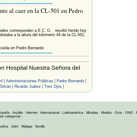
ente al caer en la CL-501 en Pedro
ales corresponden a E.C. G. , resultó herido hoy
ilotaba a la altura del kilómetro 44 de la CL-501,
a caída en Pedro Bernardo
n Hospital Nuestra Señora del
|
|
|
il
Administraciones Públicas
Pedro Bernardo
|
|
|
Silván
Ricardo Juárez
Tres Ojos
España
·
Insólito
·
Internet
·
Internacional
·
Latinoamérica
·
Miradas
·
Medios
·
Ocio
·
ONG
·
por categorías
·
uelva
·
Jaén
·
Málaga
·
Sevilla