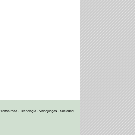
Prensa rosa
·
Tecnología
·
Videojuegos
·
Sociedad
·