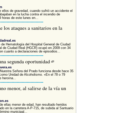
om
e ellos de gravedad, cuando sufrió un accidente el
bajaban en la lucha contra el incendio de
9 horas de este lunes en...
los ataques a sanitarios en la
dadreal.es
o de Hematología del Hospital General de Ciudad
ral de Ciudad Real (HGCR) ocupó en 2009 con 34
 en cuanto a declaraciones de episodios...
 una segunda oportunidad
avera.es
l Nuestra Señora del Prado funciona desde hace 35
como Unidad de Alcoholismo. «En el 78 o 79
 heroína...
no menor, al salirse de la vía un
eon.es
de ellas menor de edad, han resultado heridos
ado en la carretera A-P-715, de subida al Santuario
érmino municipal...