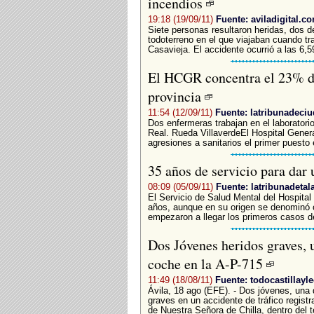
incendios
19:18 (19/09/11)
Fuente: aviladigital.c
Siete personas resultaron heridas, dos d
todoterreno en el que viajaban cuando tra
Casavieja. El accidente ocurrió a las 6,5
El HCGR concentra el 23% de 
provincia
11:54 (12/09/11)
Fuente: latribunadeciu
Dos enfermeras trabajan en el laboratori
Real. Rueda VillaverdeEl Hospital Gene
agresiones a sanitarios el primer puesto
35 años de servicio para dar
08:09 (05/09/11)
Fuente: latribunadetal
El Servicio de Salud Mental del Hospita
años, aunque en su origen se denominó 
empezaron a llegar los primeros casos de
Dos Jóvenes heridos graves, u
coche en la A-P-715
11:49 (18/08/11)
Fuente: todocastillayl
Ávila, 18 ago (EFE). - Dos jóvenes, una 
graves en un accidente de tráfico registr
de Nuestra Señora de Chilla, dentro del t