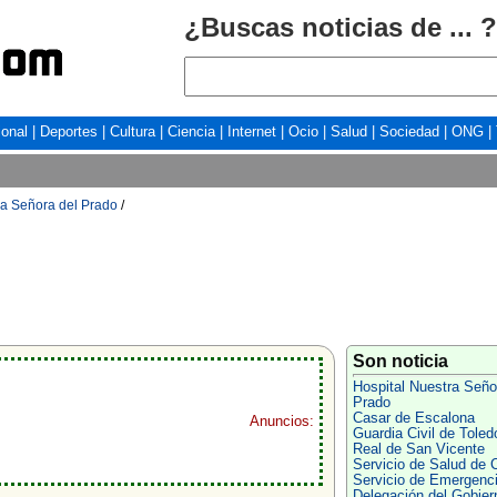
¿Buscas noticias de ... ?
ional
|
Deportes
|
Cultura
|
Ciencia
|
Internet
|
Ocio
|
Salud
|
Sociedad
|
ONG
|
ra Señora del Prado
/
Son noticia
Hospital Nuestra Seño
Prado
Casar de Escalona
Anuncios:
Guardia Civil de Toled
Real de San Vicente
Servicio de Salud de C
Servicio de Emergenc
Delegación del Gobier