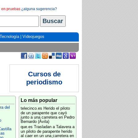
en pruebas
¿alguna sugerencia?
Tecnología
|
Videojuegos
Cursos de
periodismo
Lo más popular
ra del
telecinco.es
Herido el piloto
de un parapente que cayó
junto a una carretera en Pedro
o
Bernardo (Ávila)
que.es
Trasladan a Talavera a
astilla
un piloto de parapente herido
ias
al caer en un una carretera en
no