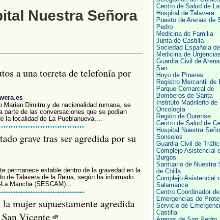
Centro de Salud de La
ital Nuestra Señora
Hospital de Talavera
Puesto de Arenas de 
Pedro
Medicina de Familia
Junta de Castilla
Sociedad Española de
Medicina de Urgencia
Guardia Civil de Arena
San
os a una torreta de telefonía por
Hoyo de Pinares
Registro Mercantil de 
Parque Comarcal de
Bomberos de Santa
avera.es
Instituto Madrileño de
 Marian Dimitru y de nacionalidad rumana, se
Oncología
na parte de las conversaciones que se podían
Región de Ourense
e la localidad de La Pueblanueva,...
Centro de Salud de Ce
Hospital Nuestra Seño
ado grave tras ser agredida por su
Sonsoles
Guardia Civil de Tráfic
Complejo Asistencial 
Burgos
Santuario de Nuestra 
 permanece estable dentro de la gravedad en la
de Chilla
do de Talavera de la Reina, según ha informado
Complejo Asistencial 
la-La Mancha (SESCAM)...
Salamanca
Centro Coordinador de
Emergencias de Prote
d la mujer supuestamente agredida
Servicio de Emergenc
Castilla
e San Vicente
Arenas de San Pedro