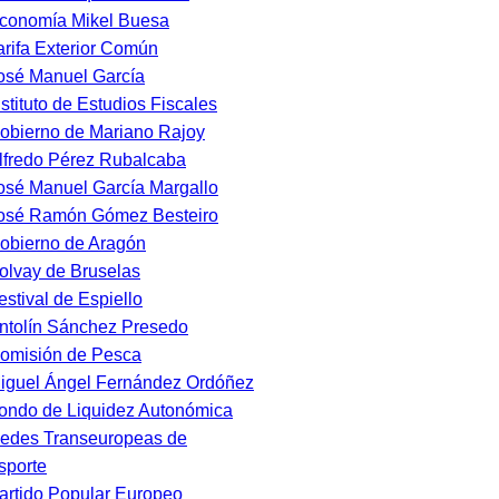
conomía Mikel Buesa
arifa Exterior Común
osé Manuel García
nstituto de Estudios Fiscales
obierno de Mariano Rajoy
lfredo Pérez Rubalcaba
osé Manuel García Margallo
osé Ramón Gómez Besteiro
obierno de Aragón
olvay de Bruselas
estival de Espiello
ntolín Sánchez Presedo
omisión de Pesca
iguel Ángel Fernández Ordóñez
ondo de Liquidez Autonómica
edes Transeuropeas de
sporte
artido Popular Europeo