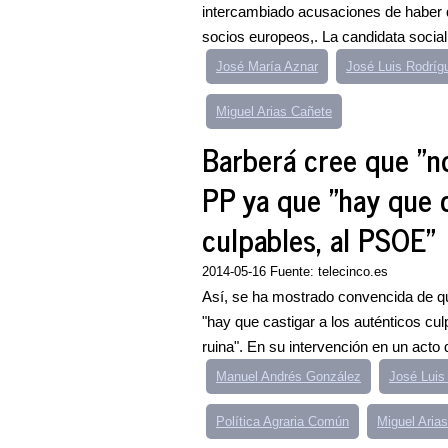
intercambiado acusaciones de haber 
socios europeos,. La candidata sociali
José María Aznar
José Luis Rodríg
Miguel Arias Cañete
Barberá cree que "n
PP ya que "hay que c
culpables, al PSOE"
2014-05-16 Fuente: telecinco.es
Así, se ha mostrado convencida de qu
"hay que castigar a los auténticos culp
ruina". En su intervención en un acto 
Manuel Andrés González
José Luis
Política Agraria Común
Miguel Aria