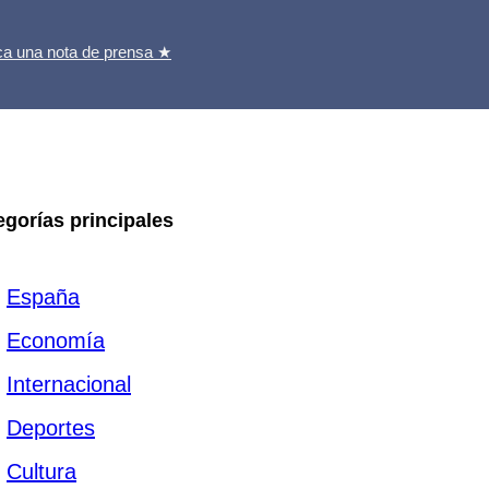
ca una nota de prensa ★
egorías principales
España
Economía
Internacional
Deportes
Cultura