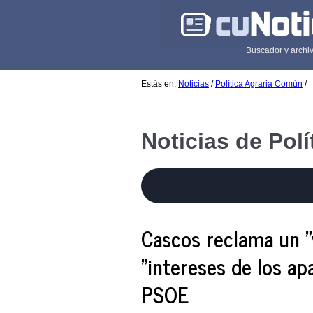
Buscador y archiv
Estás en:
Noticias
/
Política Agraria Común
/
Noticias de Pol
Cascos reclama un "v
"intereses de los ap
PSOE