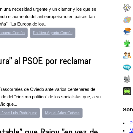
on una necesidad urgente y un clamor y los que se
ndo el aumento del antieuropeísmo en países tan
ña". "La Europa de los..
esquera Común
Política Agraria Común
ura" al PSOE por reclamar
 Trascorrales de Oviedo ante varios centenares de
do del "cinismo político" de los socialistas que, a su
año que...
Son
e José Luis Rodríguez
Miguel Arias Cañete
P
table" que Rajoy "en vez de
M