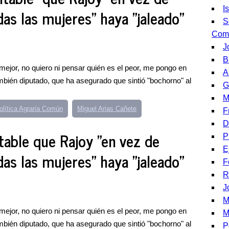
I
das las mujeres" haya "jaleado"
S
Comu
J
B
l mejor, no quiero ni pensar quién es el peor, me pongo en
A
ambién diputado, que ha asegurado que sintió "bochorno" al
G
M
olítica Agraria Común
Miguel Arias Cañete
F
D
table que Rajoy "en vez de
P
E
das las mujeres" haya "jaleado"
F
R
J
M
l mejor, no quiero ni pensar quién es el peor, me pongo en
M
ambién diputado, que ha asegurado que sintió "bochorno" al
P