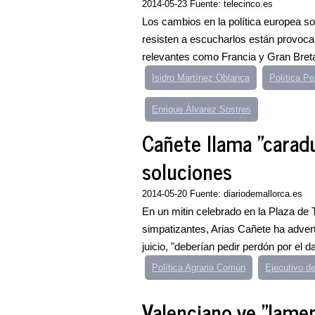
2014-05-23 Fuente: telecinco.es
Los cambios en la política europea s
resisten a escucharlos están provoca
relevantes como Francia y Gran Breta
Isidro Martínez Oblanca
Política P
Enrique Álvarez Sostres
Cañete llama "carad
soluciones
2014-05-20 Fuente: diariodemallorca.es
En un mitin celebrado en la Plaza de
simpatizantes, Arias Cañete ha adverti
juicio, "deberían pedir perdón por el d
Política Agraria Común
Ejecutivo d
Valenciano ve "lamen