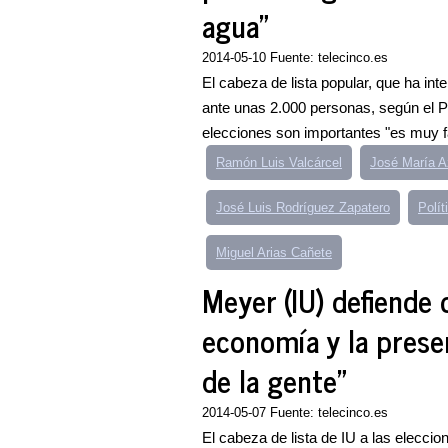
agua"
2014-05-10 Fuente: telecinco.es
El cabeza de lista popular, que ha int
ante unas 2.000 personas, según el P
elecciones son importantes "es muy fá
Ramón Luis Valcárcel
José María A
José Luis Rodríguez Zapatero
Polí
Miguel Arias Cañete
Meyer (IU) defiende 
economía y la presen
de la gente"
2014-05-07 Fuente: telecinco.es
El cabeza de lista de IU a las elecc