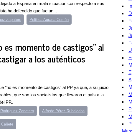
dejado a España en mala situación con respecto a sus
I
sta ha defendido que fue un...
D
uez Zapatero
Política Agraria Común
F
J
J
o es momento de castigos" al
F
U
astigar a los auténticos
F
M
E
A
M
e "no es momento de castigos" al PP ya que, a su juicio,
M
ables, que son los socialistas que llevaron el país a la
M
del PP..
P
 Rodríguez Zapatero
Alfredo Pérez Rubalcaba
M
P
s Cañete
Murc