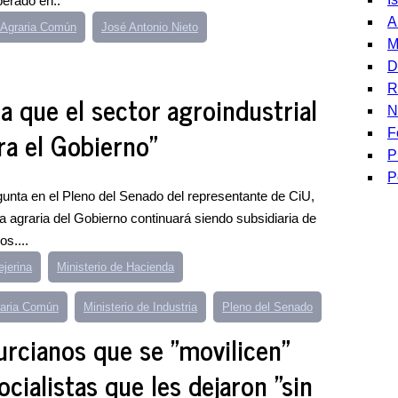
perado en..
A
a Agraria Común
José Antonio Nieto
M
D
R
ma que el sector agroindustrial
N
ra el Gobierno"
F
P
P
egunta en el Pleno del Senado del representante de CiU,
ca agraria del Gobierno continuará siendo subsidiaria de
os....
ejerina
Ministerio de Hacienda
raria Común
Ministerio de Industria
Pleno del Senado
urcianos que se "movilicen"
ocialistas que les dejaron "sin