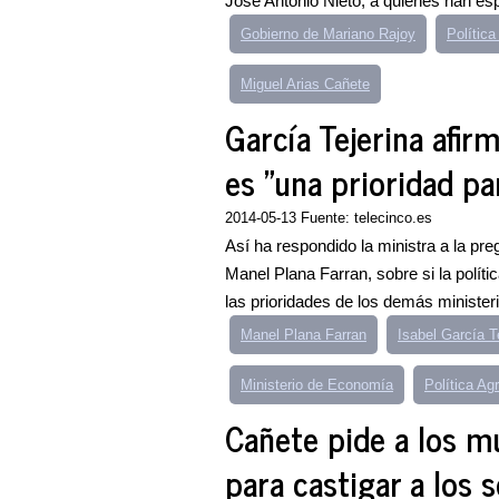
José Antonio Nieto, a quienes han es
Gobierno de Mariano Rajoy
Polític
Miguel Arias Cañete
García Tejerina afir
es "una prioridad pa
2014-05-13 Fuente: telecinco.es
Así ha respondido la ministra a la pr
Manel Plana Farran, sobre si la políti
las prioridades de los demás ministeri
Manel Plana Farran
Isabel García T
Ministerio de Economía
Política Ag
Cañete pide a los m
para castigar a los s