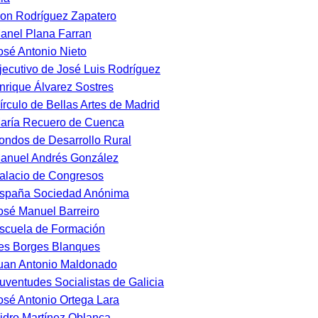
on Rodríguez Zapatero
anel Plana Farran
osé Antonio Nieto
jecutivo de José Luis Rodríguez
nrique Álvarez Sostres
írculo de Bellas Artes de Madrid
aría Recuero de Cuenca
ondos de Desarrollo Rural
anuel Andrés González
alacio de Congresos
spaña Sociedad Anónima
osé Manuel Barreiro
scuela de Formación
es Borges Blanques
uan Antonio Maldonado
uventudes Socialistas de Galicia
osé Antonio Ortega Lara
sidro Martínez Oblanca