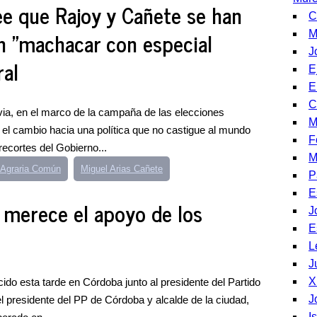
e que Rajoy y Cañete se han
C
n "machacar con especial
M
J
ral
E
E
C
ia, en el marco de la campaña de las elecciones
M
 el cambio hacia una política que no castigue al mundo
F
recortes del Gobierno...
M
a Agraria Común
Miguel Arias Cañete
P
E
 merece el apoyo de los
J
E
L
J
X
ecido esta tarde en Córdoba junto al presidente del Partido
J
 presidente del PP de Córdoba y alcalde de la ciudad,
I