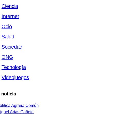
Ciencia
Internet
Ocio
Salud
Sociedad
ONG
Tecnología
Videojuegos
 noticia
olítica Agraria Común
iguel Arias Cañete