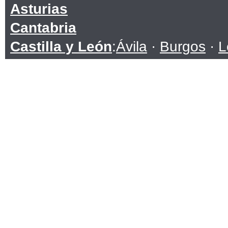
Asturias
Cantabria
Castilla y León
:
Ávila
·
Burgos
·
L
Soria
·
Valladolid
·
Zamora
Castilla-La Mancha
:
Albacete
·
C
Toledo
Cataluña
:
Barcelona
·
Girona
·
Lle
Ceuta
Comunidad Valenciana
:
Alicante
Extremadura
:
Badajoz
·
Cáceres
Galicia
:
A Coruña
·
Lugo
·
Ourens
Islas Baleares