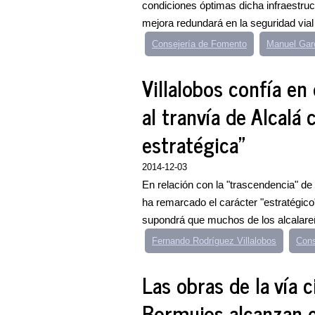
condiciones óptimas dicha infraestruc
mejora redundará en la seguridad vial 
Consejería de Fomento
Manuel Gar
Villalobos confía e
al tranvía de Alcalá
estratégica"
2014-12-03
En relación con la "trascendencia" de 
ha remarcado el carácter "estratégic
supondrá que muchos de los alcalareñ
Fernando Rodríguez Villalobos
Cons
Las obras de la vía c
Bormujos alcanzan e