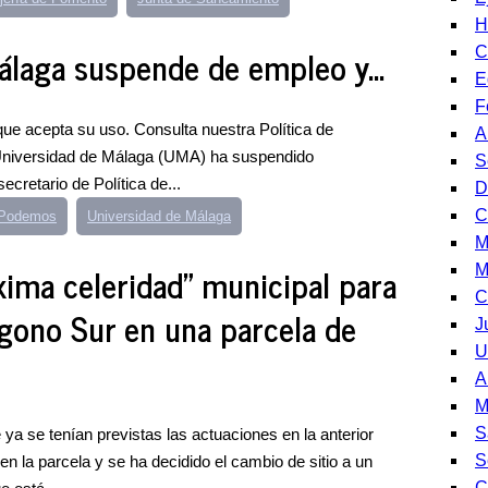
H
álaga suspende de empleo y...
C
E
F
e acepta su uso. Consulta nuestra Política de
A
Universidad de Málaga (UMA) ha suspendido
S
cretario de Política de...
D
C
e Podemos
Universidad de Málaga
M
xima celeridad" municipal para
M
C
ígono Sur en una parcela de
J
U
A
M
S
ya se tenían previstas las actuaciones en la anterior
S
n la parcela y se ha decidido el cambio de sitio a un
C