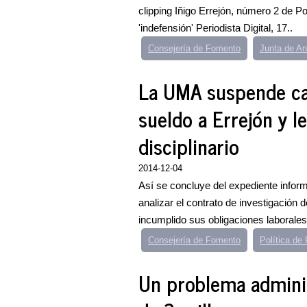
clipping Iñigo Errejón, número 2 de P
'indefensión' Periodista Digital, 17..
Consejería de Fomento
Junta de An
La UMA suspende ca
sueldo a Errejón y l
disciplinario
2014-12-04
Así se concluye del expediente infor
analizar el contrato de investigación 
incumplido sus obligaciones laborales 
Consejería de Fomento
Política d
Un problema adminis