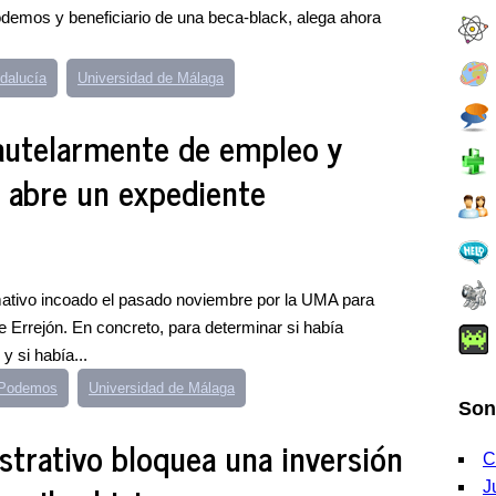
odemos y beneficiario de una beca-black, alega ahora
dalucía
Universidad de Málaga
utelarmente de empleo y
e abre un expediente
mativo incoado el pasado noviembre por la UMA para
de Errejón. En concreto, para determinar si había
y si había...
e Podemos
Universidad de Málaga
Son
trativo bloquea una inversión
C
J