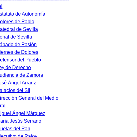
l
statuto de Autonomía
olores de Pablo
atedral de Sevilla
enal de Sevilla
ábado de Pasión
iernes de Dolores
efensor del Pueblo
ey de Derecho
udiencia de Zamora
osé Ángel Arranz
alacios del Sil
irección General del Medio
ral
iguel Ángel Márquez
aría Jesús Serrano
uelas del Pan
jecutivo de Rajoy