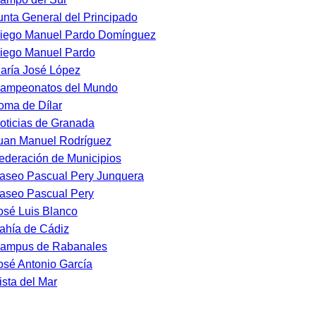
unta General del Principado
iego Manuel Pardo Domínguez
iego Manuel Pardo
aría José López
ampeonatos del Mundo
oma de Dílar
oticias de Granada
uan Manuel Rodríguez
ederación de Municipios
aseo Pascual Pery Junquera
aseo Pascual Pery
osé Luis Blanco
ahía de Cádiz
ampus de Rabanales
osé Antonio García
ista del Mar