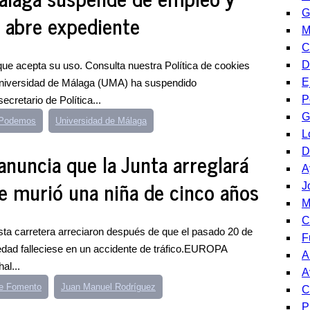
G
e abre expediente
M
C
D
e acepta su uso. Consulta nuestra Política de cookies
E
niversidad de Málaga (UMA) ha suspendido
P
cretario de Política...
G
e Podemos
Universidad de Málaga
L
D
 anuncia que la Junta arreglará
A
ue murió una niña de cinco años
J
M
C
ta carretera arreciaron después de que el pasado 20 de
F
 edad falleciese en un accidente de tráfico.EUROPA
A
al...
A
de Fomento
Juan Manuel Rodríguez
C
P