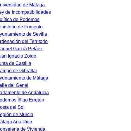
niversidad de Málaga
ey de Incompatibilidades
olítica de Podemos
inisterio de Fomento
yuntamiento de Sevilla
rdenación del Territorio
anuel García Peláez
uan Ignacio Zoido
unta de Castilla
ampo de Gibraltar
yuntamiento de Málaga
alle del Genal
arlamento de Andalucía
odemos Íñigo Errejón
osta del Sol
egión de Murcia
álaga Ana Rico
onsejería de Vivienda