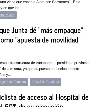
tura viaria que conecta Álora con Carratraca". "Esta
y en que los...
cía Peláez
n que Junta dé "más empaque"
 como "apuesta de movilidad
esta infraestructura de transporte, el presidente provincial
o" de la misma, ya que su puesta en funcionamiento
os y...
ejería de Fomento
Alcalá de Guadaíra
iclista de acceso al Hospital de
l 60% de su ejecución