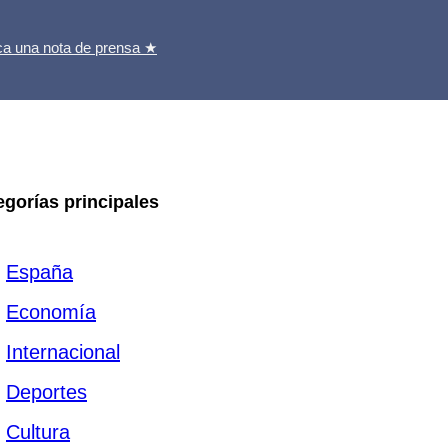
ca una nota de prensa ★
egorías principales
España
Economía
Internacional
Deportes
Cultura