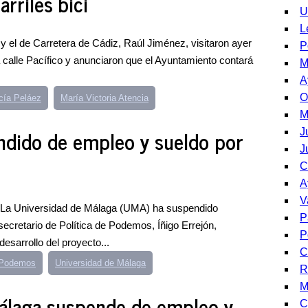
rriles bici
U
L
 y el de Carretera de Cádiz, Raúl Jiménez, visitaron ayer
P
a calle Pacífico y anunciaron que el Ayuntamiento contará
M
A
O
cía Peláez
María Victoria Atencia
M
endido de empleo y sueldo por
J
J
C
A
V
4La Universidad de Málaga (UMA) ha suspendido
P
ecretario de Política de Podemos, Íñigo Errejón,
P
esarrollo del proyecto...
C
e Podemos
Universidad de Málaga
R
M
Málaga suspende de empleo y
C