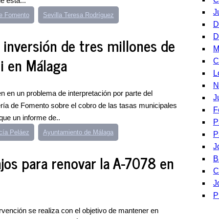
e está...
J
de Fomento
Sevilla Teresa Rodríguez
D
D
 inversión de tres millones de
M
ci en Málaga
C
L
N
gen en un problema de interpretación por parte del
J
ía de Fomento sobre el cobro de las tasas municipales
F
que un informe de..
P
cía Peláez
Ayuntamiento de Málaga
P
J
jos para renovar la A-7078 en
B
C
J
P
rvención se realiza con el objetivo de mantener en