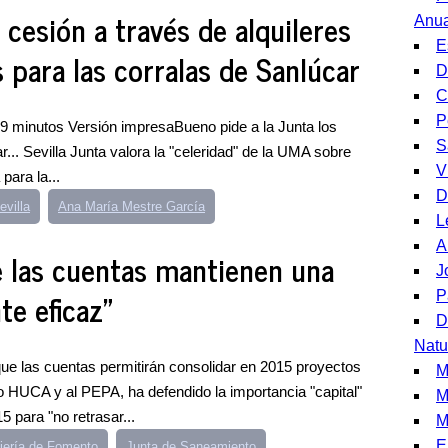
 cesión a través de alquileres
Anua
E
s para las corralas de Sanlúcar
D
C
P
9 minutos Versión impresaBueno pide a la Junta los
S
ar... Sevilla Junta valora la "celeridad" de la UMA sobre
V
para la...
D
evilla
Ana María Mestre García
L
A
 las cuentas mantienen una
J
te eficaz"
P
D
Natu
ue las cuentas permitirán consolidar en 2015 proyectos
M
 HUCA y al PEPA, ha defendido la importancia "capital"
M
 para "no retrasar...
M
E
jería de Fomento
Junta de Saneamiento