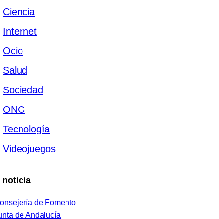
Ciencia
Internet
Ocio
Salud
Sociedad
ONG
Tecnología
Videojuegos
 noticia
onsejería de Fomento
unta de Andalucía