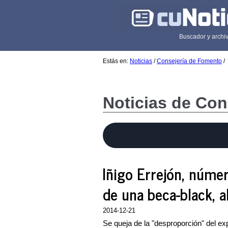
Buscador y archiv
Estás en:
Noticias
/
Consejería de Fomento
/
Noticias de Con
Iñigo Errejón, núme
de una beca-black, a
2014-12-21
Se queja de la "desproporción" del ex