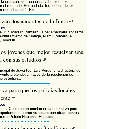
 la comisión de Economía y Empleo, los
n el mercado. Por un lado, los techos de los
la remodelación". En...
azan dos acuerdos de la Junta
.es
del PP Joaquín Ramirez, la parlamentaria andaluza
l Ayuntamiento de Málaga, Marivi Romero, el
, Joaquin...
los jóvenes que mejor resuelvan una
da con sus estudios
oncejal de Juventud, Luis Verde, y la directora de
ento pretende, a través de la resolución de
e estudien...
va para que los policías locales
mente
.es
ado al Gobierno un cambio en la normativa para
icipadamente, como ya ocurre con otras fuerzas
s o Policía Nacional. El grupo...
 videovigilancia en 3 polígonos