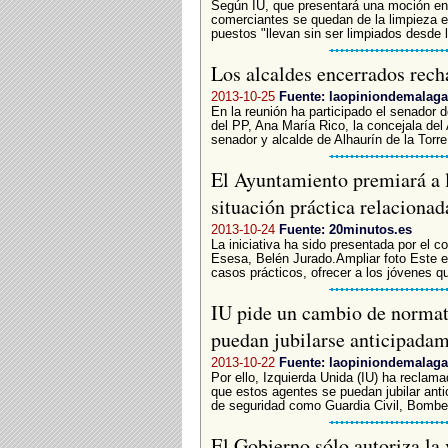
Según IU, que presentará una moción en
comerciantes se quedan de la limpieza e
puestos "llevan sin ser limpiados desde 
Los alcaldes encerrados rech
2013-10-25
Fuente: laopiniondemalaga
En la reunión ha participado el senador 
del PP, Ana María Rico, la concejala de
senador y alcalde de Alhaurín de la Torre
El Ayuntamiento premiará a 
situación práctica relaciona
2013-10-24
Fuente: 20minutos.es
La iniciativa ha sido presentada por el c
Esesa, Belén Jurado.Ampliar foto Este ev
casos prácticos, ofrecer a los jóvenes qu
IU pide un cambio de normati
puedan jubilarse anticipada
2013-10-22
Fuente: laopiniondemalaga
Por ello, Izquierda Unida (IU) ha reclam
que estos agentes se puedan jubilar ant
de seguridad como Guardia Civil, Bombero
El Gobierno sólo autoriza la