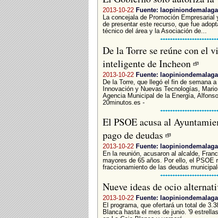
2013-10-22
Fuente: laopiniondemalaga
La concejala de Promoción Empresarial y
de presentar este recurso, que fue adopt
técnico del área y la Asociación de...
De la Torre se reúne con el vi
inteligente de Incheon
2013-10-22
Fuente: laopiniondemalaga
De la Torre, que llegó el fin de semana 
Innovación y Nuevas Tecnologías, Mario 
Agencia Municipal de la Energía, Alfonso
20minutos.es -
El PSOE acusa al Ayuntamien
pago de deudas
2013-10-22
Fuente: laopiniondemalaga
En la reunión, acusaron al alcalde, Fran
mayores de 65 años. Por ello, el PSOE r
fraccionamiento de las deudas municipale
Nueve ideas de ocio alternat
2013-10-22
Fuente: laopiniondemalaga
El programa, que ofertará un total de 3.
Blanca hasta el mes de junio. '9 estrellas