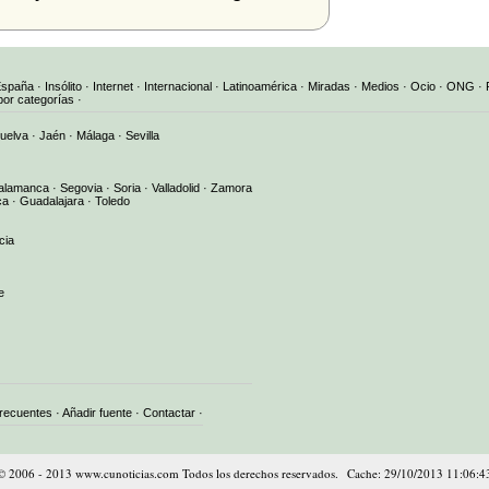
España
·
Insólito
·
Internet
·
Internacional
·
Latinoamérica
·
Miradas
·
Medios
·
Ocio
·
ONG
·
por categorías
·
uelva
·
Jaén
·
Málaga
·
Sevilla
alamanca
·
Segovia
·
Soria
·
Valladolid
·
Zamora
ca
·
Guadalajara
·
Toledo
cia
e
frecuentes
·
Añadir fuente
·
Contactar
·
© 2006 - 2013 www.cunoticias.com Todos los derechos reservados. Cache: 29/10/2013 11:06:4