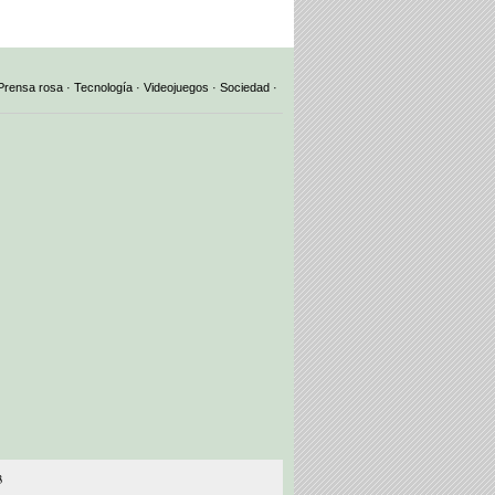
Prensa rosa
·
Tecnología
·
Videojuegos
·
Sociedad
·
3