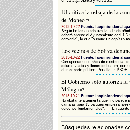
en La Caja Blanca y versará...
IU critica la rebaja de la co
de Moneo
2013-10-22
Fuente: laopiniondemalaga
Según ha lamentado tras la adenda añadi
deberá abonar al Ayuntamiento casi 1,5 m
convenio", lo que "supone un capítulo más
Los vecinos de Soliva denun
2013-10-22
Fuente: laopiniondemalaga
Con apenas unos años de existencia, es
solares vacíos y llenos de basura, con 
el transporte público. Por ello, el PSOE 
El Gobierno sólo autoriza la 
Málaga
2013-10-21
Fuente: laopiniondemalaga
No obstante argumenta que "no parece raz
cámaras para 13 parques empresariales-
derechos fundamentales". En cuanto al
Búsquedas relacionadas c