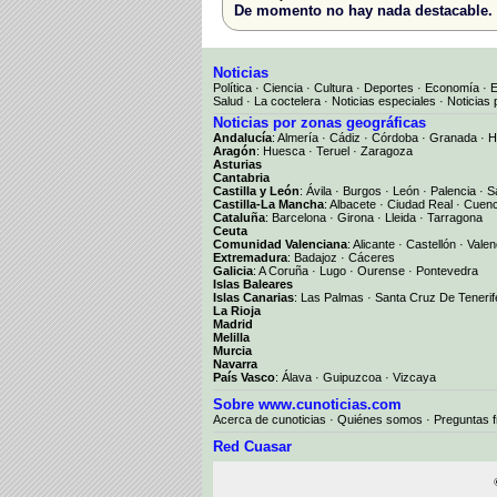
De momento no hay nada destacable.
Noticias
Política
·
Ciencia
·
Cultura
·
Deportes
·
Economía
·
Salud
·
La coctelera
·
Noticias especiales
·
Noticias 
Noticias por zonas geográficas
Andalucía
:
Almería
·
Cádiz
·
Córdoba
·
Granada
·
H
Aragón
:
Huesca
·
Teruel
·
Zaragoza
Asturias
Cantabria
Castilla y León
:
Ávila
·
Burgos
·
León
·
Palencia
·
S
Castilla-La Mancha
:
Albacete
·
Ciudad Real
·
Cuen
Cataluña
:
Barcelona
·
Girona
·
Lleida
·
Tarragona
Ceuta
Comunidad Valenciana
:
Alicante
·
Castellón
·
Valen
Extremadura
:
Badajoz
·
Cáceres
Galicia
:
A Coruña
·
Lugo
·
Ourense
·
Pontevedra
Islas Baleares
Islas Canarias
:
Las Palmas
·
Santa Cruz De Tenerif
La Rioja
Madrid
Melilla
Murcia
Navarra
País Vasco
:
Álava
·
Guipuzcoa
·
Vizcaya
Sobre www.cunoticias.com
Acerca de cunoticias
·
Quiénes somos
·
Preguntas 
Red Cuasar