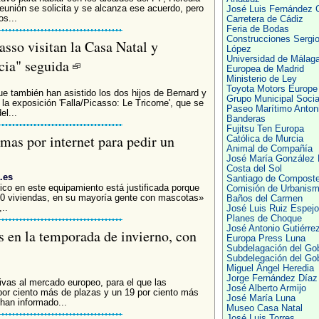
eunión se solicita y se alcanza ese acuerdo, pero
José Luis Fernández 
s...
Carretera de Cádiz
Feria de Bodas
Construcciones Sergi
asso visitan la Casa Natal y
López
Universidad de Málag
ncia" seguida
Europea de Madrid
Ministerio de Ley
Toyota Motors Europe
ue también han asistido los dos hijos de Bernard y
Grupo Municipal Socia
o la exposición 'Falla/Picasso: Le Tricorne', que se
Paseo Marítimo Anton
el...
Banderas
Fujitsu Ten Europa
mas por internet para pedir un
Católica de Murcia
Animal de Compañía
José María González 
Costa del Sol
.es
Santiago de Composte
ico en este equipamiento está justificada porque
Comisión de Urbanis
000 viviendas, en su mayoría gente con mascotas»
Baños del Carmen
..
José Luis Ruiz Espejo
Planes de Choque
José Antonio Gutiérre
s en la temporada de invierno, con
Europa Press Luna
Subdelagación del Go
Subdelegación del Go
Miguel Ángel Heredia
Jorge Fernández Díaz
tivas al mercado europeo, para el que las
José Alberto Armijo
or ciento más de plazas y un 19 por ciento más
José María Luna
han informado...
Museo Casa Natal
José Luis Torres