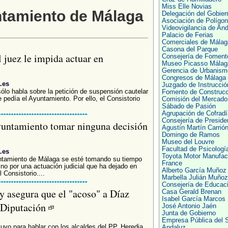
Miss Elle Novias
ntamiento de Málaga
Delegación del Gobier
Asociación de Polígo
Videovigilancia de And
Palacio de Ferias
Comerciales de Málag
Casona del Parque
 juez le impida actuar en
Consejería de Foment
Museo Picasso Málag
Gerencia de Urbanism
Congresos de Málaga
.es
Juzgado de Instrucció
sólo habla sobre la petición de suspensión cautelar
Fomento de Construcc
 pedía el Ayuntamiento. Por ello, el Consistorio
Comisión del Mercado
Sábado de Pasión
Agrupación de Cofrad
Consejería de Preside
Ayuntamiento tomar ninguna decisión
Agustín Martín Carrió
Domingo de Ramos
Museo del Louvre
Facultad de Psicologí
.es
Toyota Motor Manufac
untamiento de Málaga se esté tomando su tiempo
France
ino por una actuación judicial que ha dejado en
Alberto García Muñoz
 Consistorio....
Marbella Julián Muñoz
Consejería de Educac
y asegura que el "acoso" a Díaz
Casa Gerald Brenan
Isabel García Marcos
a Diputación
José Antonio Jaén
Junta de Gobierno
Empresa Pública del 
uvo para hablar con los alcaldes del PP, Heredia
Andaluz