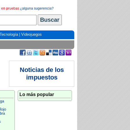
en pruebas
¿alguna sugerencia?
Tecnología
|
Videojuegos
Noticias de los
impuestos
Lo más popular
aga
Rojo
bra
s