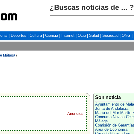
¿Buscas noticias de ... ?
ional
|
Deportes
|
Cultura
|
Ciencia
|
Internet
|
Ocio
|
Salud
|
Sociedad
|
ONG
|
de Málaga
/
Son noticia
Ayuntamiento de Mál
Junta de Andalucía
María del Mar Martín 
Anuncios:
Concurso Novias Cele
Málaga
Comisión de Garantía
Área de Economía
Cruz de Humilladero