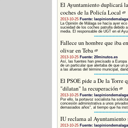
El Ayuntamiento duplicará la
coches de la Policía Local
2013-10-25
Fuente: laopiniondemalaga
La Opinión de Málaga se hacía ayer eco
suciedad de los coches patrulla debido 
media. El responsable de UGT en el Ayu
Fallece un hombre que iba en
olivar en Teba
2013-10-25
Fuente: 20minutos.es
Así, las fuentes han precisado a Europa 
de un particular que alertaba de que un 
a las afueras del término municipal, dan
El PSOE pide a De la Torre q
"dilatan" la recuperación
2013-10-25
Fuente: laopiniondemalaga
Por ello, la portavoz socialista ha solic
concesión administrativa a unos privados
demasiados años", al tiempo que ha insta
IU reclama al Ayuntamiento
2013-10-25
Fuente: laopiniondemalaga