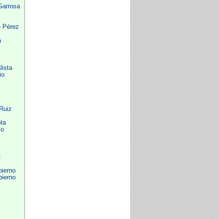
Garrosa
o Pérez
a
lista
io
Ruiz
la
mo
z
bierno
bierno