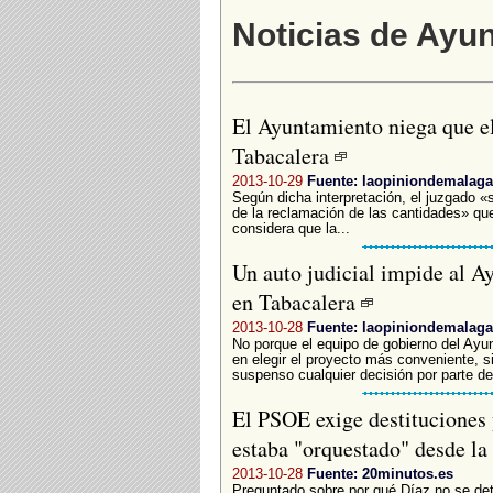
Noticias de Ayu
El Ayuntamiento niega que el
Tabacalera
2013-10-29
Fuente: laopiniondemalaga
Según dicha interpretación, el juzgado «
de la reclamación de las cantidades» que
considera que la...
Un auto judicial impide al 
en Tabacalera
2013-10-28
Fuente: laopiniondemalaga
No porque el equipo de gobierno del Ay
en elegir el proyecto más conveniente, s
suspenso cualquier decisión por parte del
El PSOE exige destituciones 
estaba "orquestado" desde l
2013-10-28
Fuente: 20minutos.es
Preguntado sobre por qué Díaz no se det