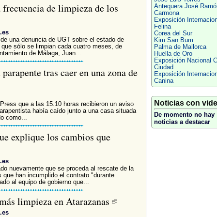
 frecuencia de limpieza de los
Antequera José Ramó
Carmona
Exposición Internacion
Felina
.es
Corea del Sur
 de una denuncia de UGT sobre el estado de
Kim San Bum
a que sólo se limpian cada cuatro meses, de
Palma de Mallorca
ntamiento de Málaga, Juan...
Huella de Oro
Exposición Nacional 
Ciudad
 parapente tras caer en una zona de
Exposición Internacion
Canina
Noticias con vid
Press que a las 15.10 horas recibieron un aviso
parapentista había caído junto a una casa situada
De momento no hay
do como...
noticias a destacar
ue explique los cambios que
.es
itado nuevamente que se proceda al rescate de la
 que han incumplido el contrato "durante
do al equipo de gobierno que...
 más limpieza en Atarazanas
.es