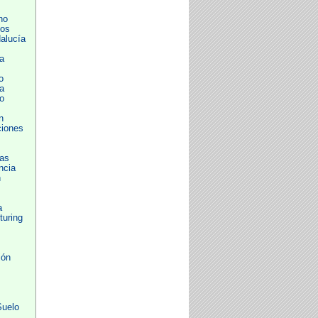
no
nos
alucía
a
o
a
o
n
iones
ías
ncia
n
a
turing
ión
Suelo