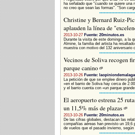
ha señalado que "cuando se quiere una r
no creo que sean las formas". "Son cargo
Christine y Bernard Ruiz-Pic
aplauden la línea de "excele
2013-10-27
Fuente: 20minutos.es
Durante la visita de este domingo, a la q
Almine, la familia del artista ha resaltad
muestra con motivo del 132 aniversario d
Vecinos de Soliva recogen fir
parque canino
2013-10-26
Fuente: laopiniondemalaga
La petición de que se emplee dinero públ
«en el barrio de Soliva hay cerca de 2.
y el barrio cuenta con «un parque grande,
El aeropuerto estrena 25 ruta
un 11,5% más de plazas
2013-10-26
Fuente: 20minutos.es
De las cifras globales, destacan las rela
compañías aéreas han previsto un 19,6 p
de vuelos que el pasado invierno, según 