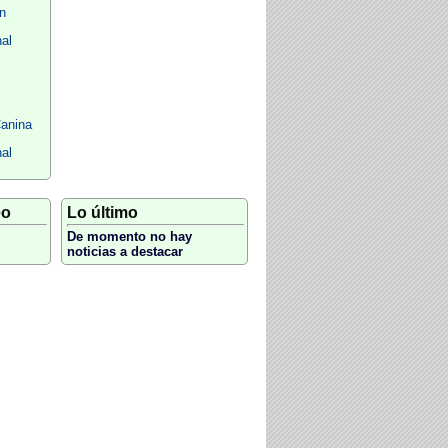
n
al
Canina
al
eo
Lo último
De momento no hay
noticias a destacar