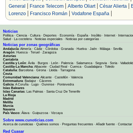
|
|
|
|
General
France Telecom
Alberto Oliart
César Alierta
|
|
|
Lorenzo
Francisco Román
Vodafone España
Noticias
Política
·
Ciencia
·
Cultura
·
Deportes
·
Economía
·
España
·
Insólito
·
Internet
·
Internacio
Salud
·
La coctelera
·
Noticias especiales
·
Noticias por categorías
·
Noticias por zonas geográficas
Andalucía
:
Almería
·
Cádiz
·
Córdoba
·
Granada
·
Huelva
·
Jaén
·
Málaga
·
Sevilla
Aragón
:
Huesca
·
Teruel
·
Zaragoza
Asturias
Cantabria
Castilla y León
:
Ávila
·
Burgos
·
León
·
Palencia
·
Salamanca
·
Segovia
·
Soria
·
Valladoli
Castilla-La Mancha
:
Albacete
·
Ciudad Real
·
Cuenca
·
Guadalajara
·
Toledo
Cataluña
:
Barcelona
·
Girona
·
Lleida
·
Tarragona
Ceuta
Comunidad Valenciana
:
Alicante
·
Castellón
·
Valencia
Extremadura
:
Badajoz
·
Cáceres
Galicia
:
A Coruña
·
Lugo
·
Ourense
·
Pontevedra
Islas Baleares
Islas Canarias
:
Las Palmas
·
Santa Cruz De Tenerife
La Rioja
Madrid
Melilla
Murcia
Navarra
País Vasco
:
Álava
·
Guipuzcoa
·
Vizcaya
Sobre www.cunoticias.com
Acerca de cunoticias
·
Quiénes somos
·
Preguntas frecuentes
·
Añadir fuente
·
Contactar
Red Cuasar