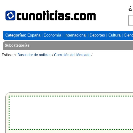
¿
Categorías:
España
|
Economía
|
Internacional
|
Deportes
|
Cultura
|
Cienc
Subcategorías:
Estás en:
Buscador de noticias
/
Comisión del Mercado
/