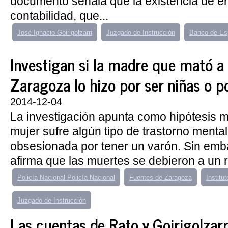
documento señala que la existencia de e
contabilidad, que...
José Ignacio Goirigolzarri
Juzgado de Instrucción
Banco de Es
Investigan si la madre que mató a
Zaragoza lo hizo por ser niñas o po
2014-12-04
La investigación apunta como hipótesis 
mujer sufre algún tipo de trastorno menta
obsesionada por tener un varón. Sin emb
afirma que las muertes se debieron a un rit
Policía Nacional Policía Nacional
Fuentes de Zaragoza
Institu
Juzgado de Instrucción
Las cuentas de Rato y Goirigolzarr