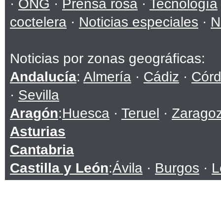
·
ONG
·
Prensa rosa
·
Tecnología
coctelera
·
Noticias especiales
·
N
Noticias por zonas geográficas:
Andalucía
:
Almería
·
Cádiz
·
Cór
·
Sevilla
Aragón
:
Huesca
·
Teruel
·
Zarago
Asturias
Cantabria
Castilla y León
:
Ávila
·
Burgos
·
L
Soria
·
Valladolid
·
Zamora
Castilla-La Mancha
:
Albacete
·
C