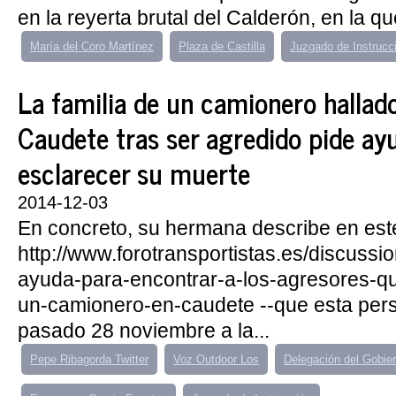
en la reyerta brutal del Calderón, en la que
María del Coro Martínez
Plaza de Castilla
Juzgado de Instrucc
La familia de un camionero hallad
Caudete tras ser agredido pide ay
esclarecer su muerte
2014-12-03
En concreto, su hermana describe en este
http://www.forotransportistas.es/discuss
ayuda-para-encontrar-a-los-agresores-q
un-camionero-en-caudete --que esta pers
pasado 28 noviembre a la...
Pepe Ribagorda Twitter
Voz Outdoor Los
Delegación del Gobie