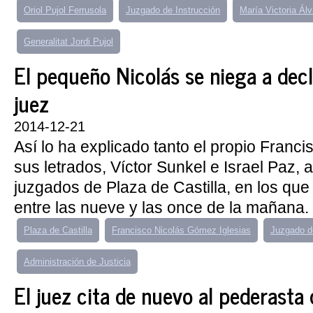
Oriol Pujol Ferrusola
Juzgado de Instrucción
María Victoria Ál
Generalitat Jordi Pujol
El pequeño Nicolás se niega a decl
juez
2014-12-21
Así lo ha explicado tanto el propio Franc
sus letrados, Víctor Sunkel e Israel Paz, a
juzgados de Plaza de Castilla, en los qu
entre las nueve y las once de la mañana. 
Plaza de Castilla
Francisco Nicolás Gómez Iglesias
Juzgado d
Administración de Justicia
El juez cita de nuevo al pederasta