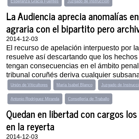
Esperanza Gracia Fuentes
Juzgado de Instrucción
La Audiencia aprecia anomalías en
agraria con el bipartito pero archi
2014-12-03
El recurso de apelación interpuesto por l
resuelve así descartando que los hecho
tengan consecuencias en el ámbito penal 
tribunal coruñés deriva cualquier subsanac
Unión de Viticultores
María Isabel Blanco
Juzgado de Instrucc
Antonio Rodríguez Miranda
Consellería de Traballo
Quedan en libertad con cargos los
en la reyerta
2014-12-03