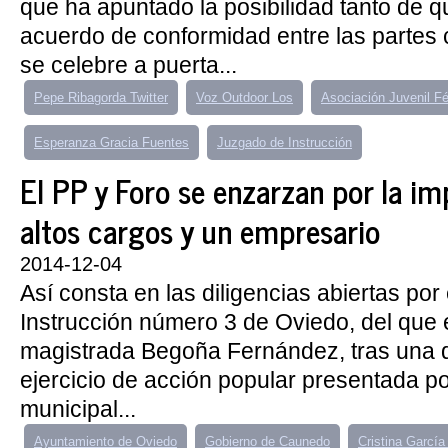
que ha apuntado la posibilidad tanto de 
acuerdo de conformidad entre las partes 
se celebre a puerta...
Pepe Ribagorda Twitter
Voz Outdoor Los
Asociación Juvenil Fé
Esperanza Gracia Fuentes
Juzgado de Instrucción
El PP y Foro se enzarzan por la i
altos cargos y un empresario
2014-12-04
Así consta en las diligencias abiertas po
Instrucción número 3 de Oviedo, del que es
magistrada Begoña Fernández, tras una q
ejercicio de acción popular presentada po
municipal...
Ayuntamiento de Oviedo
Gobierno de Caunedo
Cristina Garcí